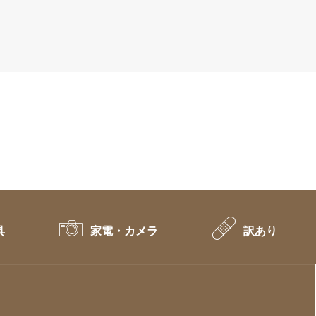
was:
is:
¥7,480.
¥5,972.
具
家電・カメラ
訳あり