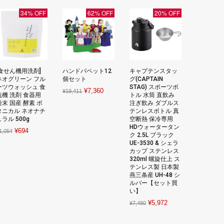
34% OFF
62% OFF
20% OFF
[食せん機用洗剤]
ハンドパペット12
キャプテンスタッ
ネオグリーン フル
個セット
グ(CAPTAIN
ーツウォッシュ 食
STAG) スポーツボ
Original
Current
¥
7,360
¥
19,411
洗機 洗剤 食器用
トル 水筒 直飲み
price
price
粉末 国産 酵素 ボ
注ぎ飲み ダブルス
タニカル ネオナチ
テンレスボトル 真
was:
is:
ラル 500g
空断熱 保冷専用
¥19,411.
¥7,360.
HDウォータータン
Original
Current
¥
694
1,054
ク 2.5L ブラック
price
price
UE-3530 & シェラ
カップ ステンレス
was:
is:
320ml 螺旋仕上 ス
¥1,054.
¥694.
テンレス製 日本製
燕三条産 UH-48 シ
ルバー【セット買
い】
Original
Current
¥
5,972
¥
7,480
price
price