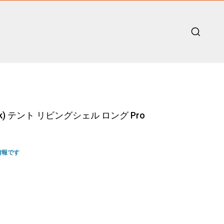
ak) テント リビングシェル ロング Pro
情報です
urrent
rice
:
237,600.