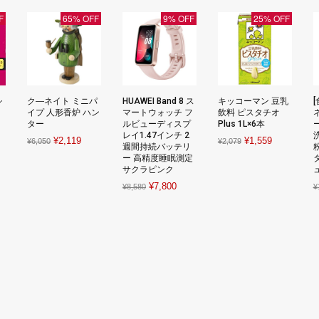
F
65% OFF
9% OFF
25% OFF
シ
ク―ネイト ミニパ
HUAWEI Band 8 ス
キッコーマン 豆乳
イプ 人形香炉 ハン
マートウォッチ フ
飲料 ピスタチオ
ター
ルビューディスプ
Plus 1L×6本
レイ1.47インチ 2
rent
Original
Current
Original
Current
¥
2,119
¥
1,559
¥
6,050
¥
2,079
週間持続バッテリ
ce
price
price
price
price
ー 高精度睡眠測定
サクラピンク
ュ
was:
is:
was:
is:
Original
Current
¥
7,800
408.
¥6,050.
¥2,119.
¥2,079.
¥1,559.
¥
8,580
¥
price
price
was:
is:
¥8,580.
¥7,800.