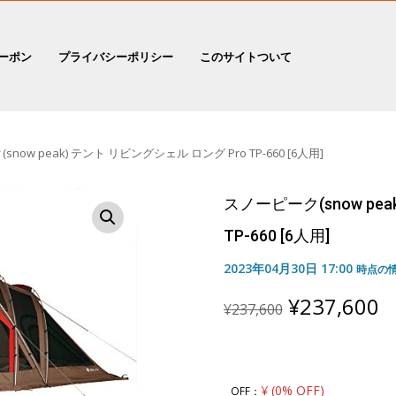
ーポン
プライバシーポリシー
このサイトついて
now peak) テント リビングシェル ロング Pro TP-660 [6人用]
スノーピーク(snow pe
TP-660 [6人用]
2023年04月30日 17:00
時点の
Original
C
¥
237,600
¥
237,600
price
p
was:
is
¥237,600.
¥
¥ (0% OFF)
OFF：