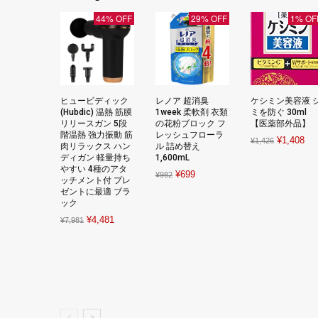
44% OFF
29% OFF
1% OF
ヒュービディック
レノア 超消臭
ケシミン美容液 
(Hubdic) 温熱 筋膜
1week 柔軟剤 衣類
ミを防ぐ 30ml
リリースガン 5段
の花粉ブロック フ
【医薬部外品】
階温熱 強力振動 筋
レッシュフローラ
Original
Cur
¥
1,408
¥
1,426
肉リラックス ハン
ル 詰め替え
price
pri
ディガン 軽量持ち
1,600mL
やすい 4種のアタ
was:
is:
Original
Current
¥
699
¥
982
ッチメント付 プレ
¥1,426.
¥1,
price
price
ゼントに最適 ブラ
ック
was:
is:
Original
Current
¥
4,481
¥982.
¥699.
¥
7,981
price
price
was:
is:
¥7,981.
¥4,481.