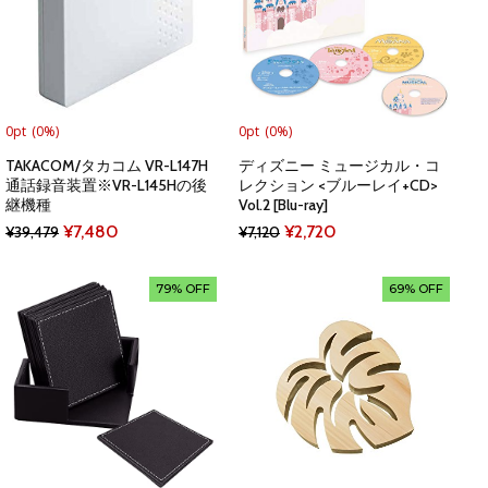
0pt
(0%)
0pt
(0%)
TAKACOM/タカコム VR-L147H
ディズニー ミュージカル・コ
通話録音装置※VR-L145Hの後
レクション <ブルーレイ+CD>
継機種
Vol.2 [Blu-ray]
Original
Current
Original
Current
¥
7,480
¥
2,720
¥
39,479
¥
7,120
price
price
price
price
was:
is:
was:
is:
79% OFF
69% OFF
¥39,479.
¥7,480.
¥7,120.
¥2,720.