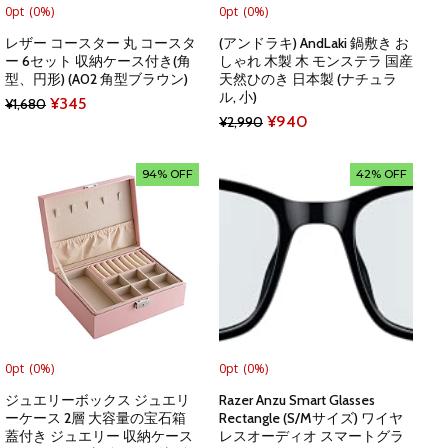
0pt
(0%)
0pt
(0%)
レザー コースター 丸 コースタ
(アンドラキ) AndLaki 鍋敷き お
ー 6セット 収納ケース付き(角
しゃれ 木製 木 モンステラ 国産
型、円形) (A02 角型ブラウン)
天然ひのき 日本製 (ナチュラ
ル, 小)
Original
Current
¥
345
¥
1,680
Original
Current
¥
940
¥
2,990
price
price
price
price
was:
is:
was:
is:
94% OFF
42% OFF
¥1,680.
¥345.
¥2,990.
¥940.
0pt
(0%)
0pt
(0%)
ジュエリーボックス ジュエリ
Razer Anzu Smart Glasses
ーケース 2層 大容量の宝石箱
Rectangle (S/Mサイズ) ワイヤ
蓋付き ジュエリー 収納ケース
レスオーディオ スマートグラ