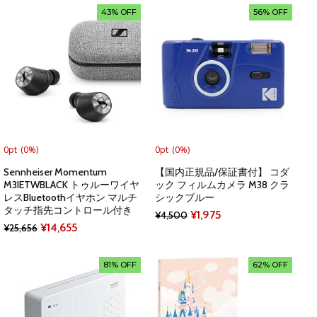
was:
is:
43% OFF
56% OFF
¥6,061.
¥1,166.
¥14,473.
¥4,154.
0pt
(0%)
0pt
(0%)
Sennheiser Momentum
【国内正規品/保証書付】 コダ
M3IETWBLACK トゥルーワイヤ
ック フィルムカメラ M38 クラ
レスBluetoothイヤホン マルチ
シックブルー
タッチ指先コントロール付き
Original
Current
¥
1,975
¥
4,500
Original
Current
¥
14,655
¥
25,656
price
price
price
price
was:
is:
was:
is:
81% OFF
62% OFF
¥4,500.
¥1,975.
¥25,656.
¥14,655.