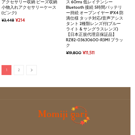
アクセサリー収納 ビーズ収納
ス 60ms 低レイテンシー
小物入れアクセサリーケース
Bluetooth 接続 5時間バッテリ
(ピンク)
ー持続 オープンイヤー IPX4 防
滴仕様 タッチ対応/音声アシス
Original
Current
¥
214
¥
3,448
タント 2種類レンズ付(ブルー
price
price
ライト & サングラスレンズ)
【日本正規代理店保証品】
was:
is:
RZ82-03630600-R3M1 ブラッ
¥3,448.
¥214.
ク
Original
Current
¥
11,511
¥
19,800
price
price
was:
is:
1
2
¥19,800.
¥11,511.