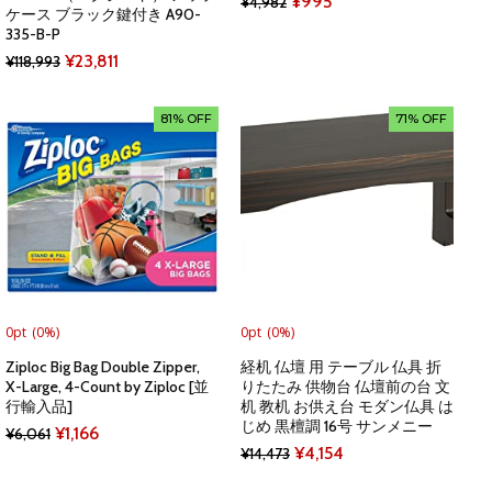
Original
Current
¥
995
¥
4,982
ケース ブラック鍵付き A90-
price
price
335-B-P
Original
Current
was:
is:
¥
23,811
¥
118,993
price
price
¥4,982.
¥995.
was:
is:
81% OFF
71% OFF
¥118,993.
¥23,811.
0pt
(0%)
0pt
(0%)
Ziploc Big Bag Double Zipper,
経机 仏壇 用 テーブル 仏具 折
X-Large, 4-Count by Ziploc [並
りたたみ 供物台 仏壇前の台 文
行輸入品]
机 教机 お供え台 モダン仏具 は
じめ 黒檀調 16号 サンメニー
Original
Current
¥
1,166
¥
6,061
Original
Current
¥
4,154
¥
14,473
price
price
price
price
was:
is: