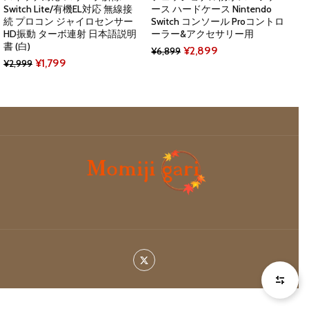
Switch Lite/有機EL対応 無線接
ース ハードケース Nintendo
続 プロコン ジャイロセンサー
Switch コンソール Proコントロ
HD振動 ターボ連射 日本語説明
ーラー&アクセサリー用
書 (白)
Original
Current
¥
2,899
¥
6,899
Original
Current
¥
1,799
¥
2,999
price
price
price
price
was:
is:
was:
is:
¥6,899.
¥2,899.
¥2,999.
¥1,799.