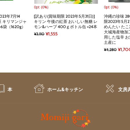
0pt
(0%)
0pt
(0%)
23年7月14
[訳あり(賞味期限 2023年5月31日)]
沖縄の珍味 28
豆 キリマンジャ
キリン 午後の紅茶 おいしい無糖 レ
限2023年5月
×6袋（1620g）
モン&ハーブ 400ｇボトル缶 ×24本
めんたい たこ
大城海産物加
rent
Original
Current
¥
1,555
¥
3,110
用した塩辛 お
e
price
price
土産に
was:
is:
Origin
¥
1,70
¥
4,280
448.
¥3,110.
¥1,555.
price
was:
¥4,28
本
ホーム&キッチン
文房