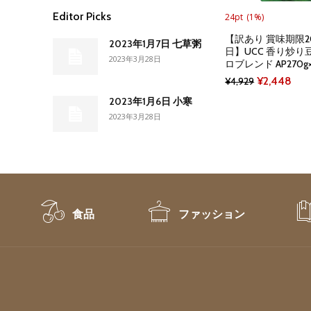
Editor Picks
24pt
(1%)
【訳あり 賞味期限20
2023年1月7日 七草粥
日】UCC 香り炒り
2023年3月28日
ロブレンド AP270g
Original
Cur
¥
2,448
¥
4,929
price
pric
2023年1月6日 小寒
2023年3月28日
was:
is:
¥4,929.
¥2,
食品
ファッション