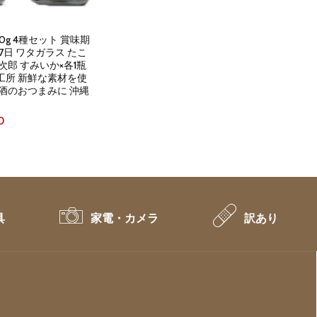
0g 4種セット 賞味期
27日 ワタガラス たこ
次郎 すみいか×各1瓶
工所 新鮮な素材を使
酒のおつまみに 沖縄
al
Current
0
price
is:
0.
¥1,700.
具
家電・カメラ
訳あり