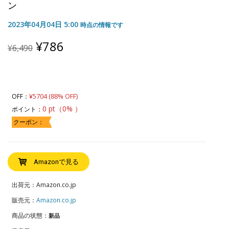
ン
2023年04月04日 5:00
時点の情報です
Original
Current
¥
786
¥
6,490
price
price
was:
is:
¥6,490.
¥786.
¥5704 (88% OFF)
OFF：
0 pt（0% ）
ポイント：
クーポン：
Amazonで見る
出荷元：Amazon.co.jp
販売元：
Amazon.co.jp
商品の状態：
新品