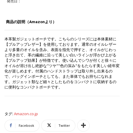
発売日：
商品の説明（Amazonより）
本革製ガジェットポーチです。こちらのシリーズには本体素材に
【プルアップレザー】を使用しております。通常のオイルレザー
より多量のオイルを含み、表面を指先で押すと、オイルがじわっ
と浮き出て、革の繊維に沿って美しい白いラインが浮かび上がる
【プルアップ効果】が特徴です。使い込んでシワが付くと徐々に
オイルが溶け出し絶妙な"ツヤ""色の深み"をもたらす美しい経年変
化が楽しめます。付属のハンドストラップは取り外し出来るの
で、バッグインポーチとしても、また単体でもお持ちになれま
す。ガジェット類など細々としたものをコンパクトに収納するの
に便利なコンパクトポーチです。
タグ:
Amazon.co.jp
Facebook
Twitter