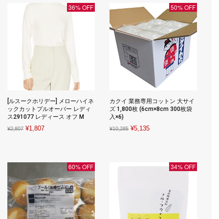
36% OFF
50% OFF
[ルスークホリデー] メローハイネ
カクイ 業務専用コットン 大サイ
ックカットプルオーバー レディ
ズ 1,800枚 (6cm×8cm 300枚袋
ス291077 レディース オフ M
入×6)
Original
Current
Original
Current
¥
1,807
¥
5,135
¥
2,807
¥
10,285
price
price
price
price
was:
is:
was:
is:
¥2,807.
¥1,807.
¥10,285.
¥5,135.
60% OFF
34% OFF