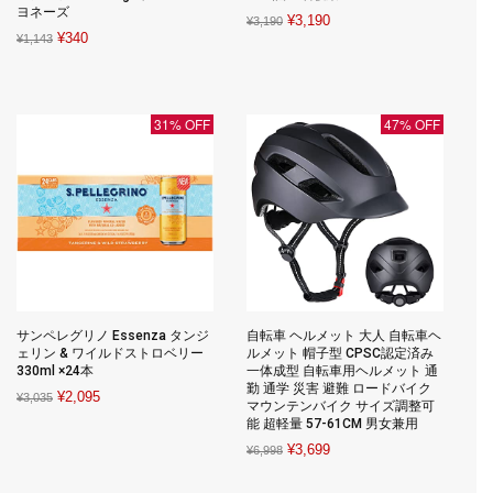
ヨネーズ
Original
Current
¥
3,190
¥
3,190
Original
Current
¥
340
¥
1,143
price
price
price
price
was:
is:
was:
is:
¥3,190.
¥3,190.
¥1,143.
¥340.
31% OFF
47% OFF
サンペレグリノ Essenza タンジ
自転車 ヘルメット 大人 自転車ヘ
ェリン & ワイルドストロベリー
ルメット 帽子型 CPSC認定済み
330ml ×24本
一体成型 自転車用ヘルメット 通
勤 通学 災害 避難 ロードバイク
Original
Current
¥
2,095
¥
3,035
マウンテンバイク サイズ調整可
price
price
能 超軽量 57-61CM 男女兼用
was:
is:
Original
Current
¥
3,699
¥
6,998
¥3,035.
¥2,095.
price
price