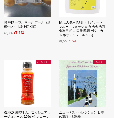
[冷凍]テーブルマーク ブール（湯
[食せん機用洗剤] ネオグリーン
種仕込） 1袋(8個)×3個
フルーツウォッシュ 食洗機 洗剤
食器用 粉末 国産 酵素 ボタニカ
Original
Current
¥
1,443
¥
3,586
ル ネオナチュラル 500g
price
price
Original
Current
¥
694
¥
1,054
was:
is:
price
price
¥3,586.
¥1,443.
was:
is:
¥1,054.
¥694.
70% OFF
0% OFF
KENKO 調味料 スパニッシュアヒ
ニューベストセレクション 日本
ージョソース 200g /ケンコーマ
の童謡・唱歌集