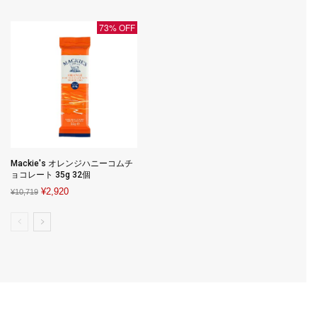
was:
is:
¥6,998.
¥3,699.
73% OFF
Mackie's オレンジハニーコムチ
ョコレート 35g 32個
Original
Current
¥
2,920
¥
10,719
price
price
was:
is:
¥10,719.
¥2,920.