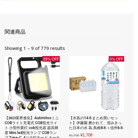
関連商品
Showing 1 – 9 of 779 results
29% OFF
0% OFF
【𝟐𝟎𝟐𝟑業界進化】AutimHooミニ
【水2Lの14本まとめ買いセッ
COBライト充電式 COB投光ライ
ト】伊藤園 磨かれて、澄みきっ
ト 小型作業灯 cob投光器 超高輝
た日本の水 2L 島根8本＋信州6本
度 Mini led投光ランプ COBラン
Original
Current
¥
1,708
¥
1,708
プ Type-C, 4つ点灯モード キーホ