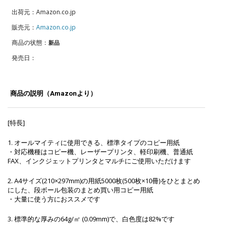
出荷元：Amazon.co.jp
販売元：
Amazon.co.jp
商品の状態：
新品
発売日：
商品の説明（Amazonより）
[特長]
1. オールマイティに使用できる、標準タイプのコピー用紙
・対応機種はコピー機、レーザープリンタ、軽印刷機、普通紙
FAX、インクジェットプリンタとマルチにご使用いただけます
2. A4サイズ(210×297mm)の用紙5000枚(500枚×10冊)をひとまとめ
にした、段ボール包装のまとめ買い用コピー用紙
・大量に使う方におススメです
3. 標準的な厚みの64g/㎡ (0.09mm)で、白色度は82%です