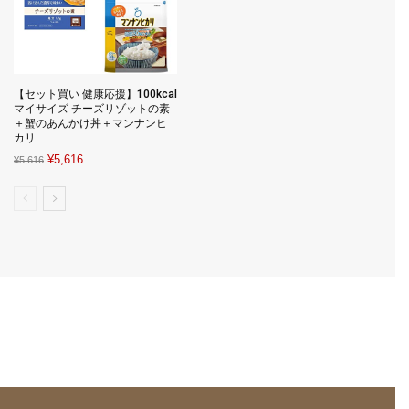
【セット買い 健康応援】100kcal
マイサイズ チーズリゾットの素
＋蟹のあんかけ丼＋マンナンヒ
カリ
Original
Current
¥
5,616
¥
5,616
price
price
was:
is:
¥5,616.
¥5,616.