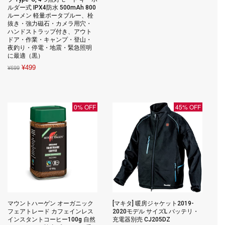
price
price
ルダー式 IPX4防水 500mAh 800
ルーメン 軽量ポータブルー、栓
was:
is:
抜き・強力磁石・カメラ用穴・
¥1,708.
¥1,708.
ハンドストラップ付き、アウト
ドア・作業・キャンプ・登山・
夜釣り・停電・地震・緊急照明
に最適（黒）
Original
Current
¥
499
¥
699
price
price
was:
is:
¥699.
¥499.
0% OFF
45% OFF
マウントハーゲン オーガニック
[マキタ] 暖房ジャケット2019-
フェアトレード カフェインレス
2020モデル サイズL バッテリ・
インスタントコーヒー100g 自然
充電器別売 CJ205DZ