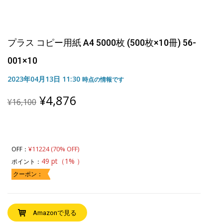
プラス コピー用紙 A4 5000枚 (500枚×10冊) 56-
001×10
2023年04月13日 11:30
時点の情報です
Original
Current
¥
4,876
¥
16,100
price
price
was:
is:
¥16,100.
¥4,876.
¥11224 (70% OFF)
OFF：
49 pt（1% ）
ポイント：
クーポン：
Amazonで見る