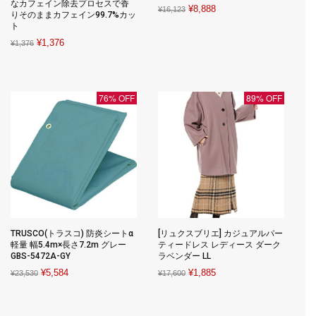
なカフェイン除去プロセスで香
Original
Current
¥
8,888
¥
16,123
りそのままカフェイン99.7%カッ
price
price
ト
was:
is:
Original
Current
¥
1,376
¥
1,376
¥16,123.
¥8,888.
price
price
was:
is:
¥1,376.
¥1,376.
76% OFF
89% OFF
TRUSCO(トラスコ) 防炎シートα
[リュクスブリエ] カジュアルパー
軽量 幅5.4m×長さ7.2m グレー
ティードレス レディース ダーク
GBS-5472A-GY
ラベンダー LL
Original
Current
Original
Current
¥
5,584
¥
1,885
¥
23,530
¥
17,600
price
price
price
price
was:
is:
was:
is: