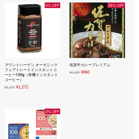
¥23,530.
¥5,584.
¥17,600.
¥1,885.
0% OFF
56% OFF
マウントハーゲン オーガニック
佐賀牛カレープレミアム
フェアトレードインスタントコ
Original
Current
¥
960
¥
2,184
ーヒー100g（有機インスタント
price
price
コーヒー）
was:
is:
Original
Current
¥
1,272
¥
1,272
¥2,184.
¥960.
price
price
was:
is:
¥1,272.
¥1,272.
0% OFF