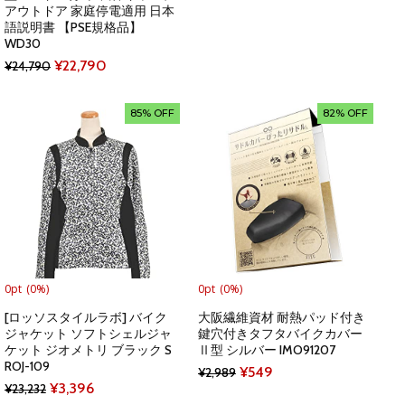
アウトドア 家庭停電適用 日本
¥9,052.
¥3,251.
語説明書 【PSE規格品】
WD30
Original
Current
¥
22,790
¥
24,790
price
price
was:
is:
85% OFF
82% OFF
¥24,790.
¥22,790.
0pt
(0%)
0pt
(0%)
[ロッソスタイルラボ] バイク
大阪繊維資材 耐熱パッド付き
ジャケット ソフトシェルジャ
鍵穴付きタフタバイクカバー
ケット ジオメトリ ブラック S
Ⅱ型 シルバー IMO91207
ROJ-109
Original
Current
¥
549
¥
2,989
Original
Current
¥
3,396
¥
23,232
price
price