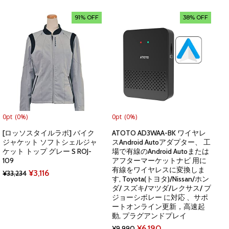
price
price
was:
is:
was:
is:
91% OFF
38% OFF
¥2,989.
¥549.
¥23,232.
¥3,396.
0pt
(0%)
0pt
(0%)
[ロッソスタイルラボ] バイク
ATOTO AD3WAA-BK ワイヤレ
ジャケット ソフトシェルジャ
スAndroid Autoアダプター、 工
ケット トップ グレー S ROJ-
場で有線のAndroid Autoまたは
109
アフターマーケットナビ 用に
有線をワイヤレスに変換しま
Original
Current
¥
3,116
¥
33,234
す, Toyota(トヨタ)/Nissan/ホン
price
price
ダ/ スズキ/マツダ/レクサス/ プ
ジョーシボレー に対応 、サポ
was:
is:
ートオンライン更新，高速起
¥33,234.
¥3,116.
動, プラグアンドプレイ
Original
Current
¥
6,190
¥
9,990