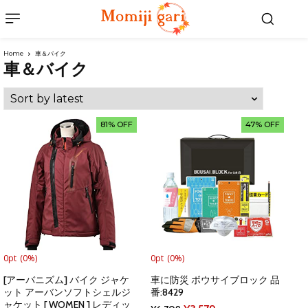
Home
車＆バイク
車＆バイク
81% OFF
47% OFF
0pt
(0%)
0pt
(0%)
[アーバニズム] バイク ジャケ
車に防災 ボウサイブロック 品
ット アーバンソフトシェルジ
番:8429
ャケット [ WOMEN ] レディッ