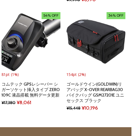
price
price
was:
is:
54% OFF
34% OFF
¥9,990.
¥6,190.
81pt
(1%)
154pt
(2%)
コムテック GPSレシーバー シ
ゴールドウイン(GOLDWIN)リ
ガーソケット挿入タイプ ZERO
アバッグ X-OVER REARBAG30
109C 液晶搭載 無料データ更新
バイクバッグ GSM27201E ユニ
セックス ブラック
Original
Current
¥
8,061
¥
17,380
Original
Current
¥
10,196
¥
15,448
price
price
price
price
was:
is:
was:
is:
¥17,380.
¥8,061.
¥15,448.
¥10,196.