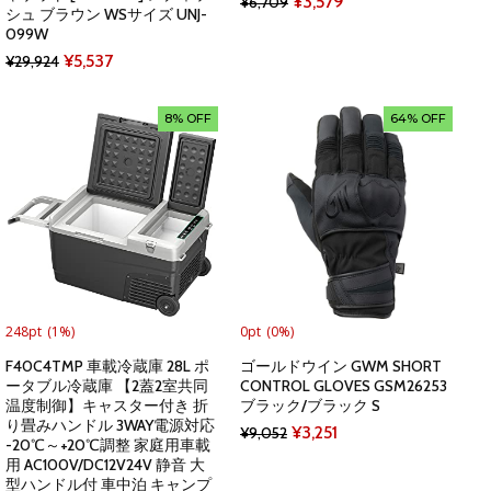
Original
Current
¥
3,579
¥
6,709
シュ ブラウン WSサイズ UNJ-
price
price
099W
Original
Current
was:
is:
¥
5,537
¥
29,924
price
price
¥6,709.
¥3,579.
was:
is:
8% OFF
64% OFF
¥29,924.
¥5,537.
248pt
(1%)
0pt
(0%)
F40C4TMP 車載冷蔵庫 28L ポ
ゴールドウイン GWM SHORT
ータブル冷蔵庫 【2蓋2室共同
CONTROL GLOVES GSM26253
温度制御】キャスター付き 折
ブラック/ブラック S
り畳みハンドル 3WAY電源対応
Original
Current
¥
3,251
¥
9,052
-20℃～+20℃調整 家庭用車載
price
price
用 AC100V/DC12V24V 静音 大
型ハンドル付 車中泊 キャンプ
was:
is: