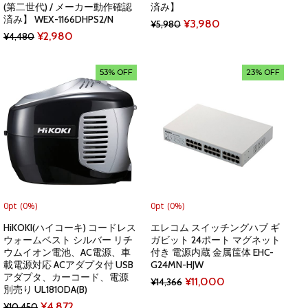
(第二世代) / メーカー動作確認
済み】
済み】 WEX-1166DHPS2/N
Original
Current
¥
3,980
¥
5,980
Original
Current
¥
2,980
¥
4,480
price
price
price
price
was:
is:
was:
is:
53% OFF
23% OFF
¥5,980.
¥3,980.
¥4,480.
¥2,980.
0pt
(0%)
0pt
(0%)
HiKOKI(ハイコーキ) コードレス
エレコム スイッチングハブ ギ
ウォームベスト シルバー リチ
ガビット 24ポート マグネット
ウムイオン電池、AC電源、車
付き 電源内蔵 金属筺体 EHC-
載電源対応 ACアダプタ付 USB
G24MN-HJW
アダプタ、カーコード、電源
Original
Current
¥
11,000
¥
14,366
別売り UL1810DA(B)
price
price
Original
Current
¥
4,872
¥
10,450