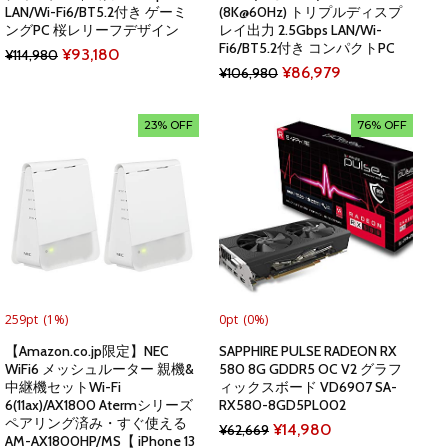
LAN/Wi-Fi6/BT5.2付き ゲーミ
(8K@60Hz) トリプルディスプ
ングPC 桜レリーフデザイン
レイ出力 2.5Gbps LAN/Wi-
Fi6/BT5.2付き コンパクトPC
Original
Current
¥
93,180
¥
114,980
Original
Current
¥
86,979
¥
106,980
price
price
price
price
was:
is:
was:
is:
23% OFF
76% OFF
¥114,980.
¥93,180.
¥106,980.
¥86,979.
259pt
(1%)
0pt
(0%)
【Amazon.co.jp限定】NEC
SAPPHIRE PULSE RADEON RX
WiFi6 メッシュルーター 親機&
580 8G GDDR5 OC V2 グラフ
中継機セットWi-Fi
ィックスボード VD6907 SA-
6(11ax)/AX1800 Atermシリーズ
RX580-8GD5PL002
ペアリング済み・すぐ使える
Original
Current
¥
14,980
¥
62,669
AM-AX1800HP/MS【 iPhone 13