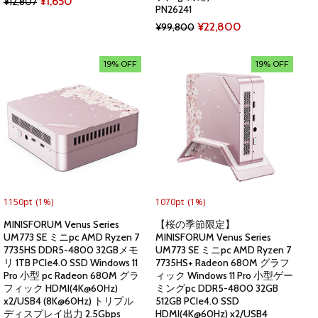
Original
Current
¥
1,650
¥
12,807
PN26241
price
price
Original
Current
¥
22,800
¥
99,800
was:
is:
price
price
¥12,807.
¥1,650.
was:
is:
19% OFF
19% OFF
¥99,800.
¥22,800.
1150pt
(1%)
1070pt
(1%)
MINISFORUM Venus Series
【桜の季節限定】
UM773 SE ミニpc AMD Ryzen 7
MINISFORUM Venus Series
7735HS DDR5-4800 32GBメモ
UM773 SE ミニpc AMD Ryzen 7
リ 1TB PCIe4.0 SSD Windows 11
7735HS+ Radeon 680M グラフ
Pro 小型 pc Radeon 680M グラ
ィック Windows 11 Pro 小型ゲー
フィック HDMI(4K@60Hz)
ミングpc DDR5-4800 32GB
x2/USB4 (8K@60Hz) トリプル
512GB PCIe4.0 SSD
ディスプレイ出力 2.5Gbps
HDMI(4K@60Hz) x2/USB4