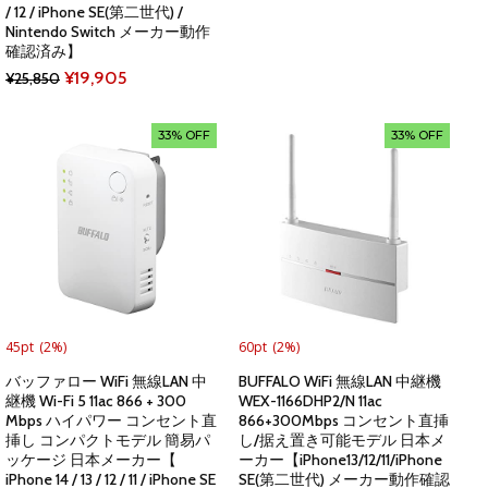
price
price
/ 12 / iPhone SE(第二世代) /
Nintendo Switch メーカー動作
was:
is:
確認済み】
¥62,669.
¥14,980.
Original
Current
¥
19,905
¥
25,850
price
price
was:
is:
33% OFF
33% OFF
¥25,850.
¥19,905.
45pt
(2%)
60pt
(2%)
バッファロー WiFi 無線LAN 中
BUFFALO WiFi 無線LAN 中継機
継機 Wi-Fi 5 11ac 866 + 300
WEX-1166DHP2/N 11ac
Mbps ハイパワー コンセント直
866+300Mbps コンセント直挿
挿し コンパクトモデル 簡易パ
し/据え置き可能モデル 日本メ
ッケージ 日本メーカー【
ーカー【iPhone13/12/11/iPhone
iPhone 14 / 13 / 12 / 11 / iPhone SE
SE(第二世代) メーカー動作確認