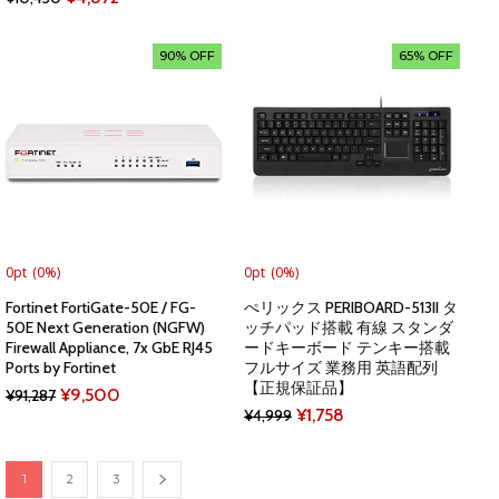
was:
is:
price
price
¥14,366.
¥11,000.
was:
is:
90% OFF
65% OFF
¥10,450.
¥4,872.
0pt
(0%)
0pt
(0%)
Fortinet FortiGate-50E / FG-
ぺリックス PERIBOARD-513II タ
50E Next Generation (NGFW)
ッチパッド搭載 有線 スタンダ
Firewall Appliance, 7x GbE RJ45
ードキーボード テンキー搭載
Ports by Fortinet
フルサイズ 業務用 英語配列
【正規保証品】
Original
Current
¥
9,500
¥
91,287
Original
Current
¥
1,758
¥
4,999
price
price
price
price
was:
is:
was:
is:
1
2
3
¥91,287.
¥9,500.