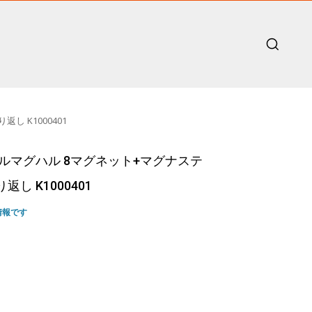
し K1000401
マグシルマグハル 8マグネット+マグナステ
し K1000401
情報です
nt
6.