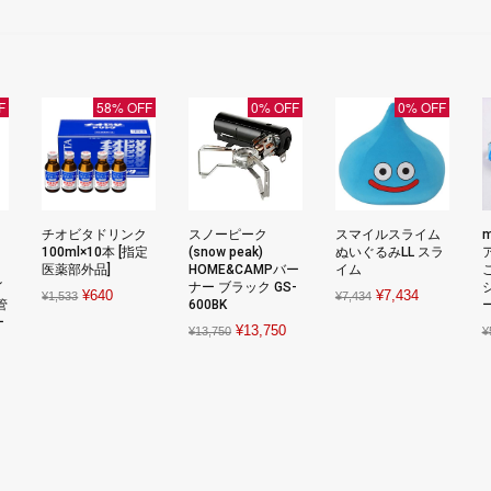
F
58% OFF
0% OFF
0% OFF
チオビタドリンク
スノーピーク
スマイルスライム
m
100ml×10本 [指定
(snow peak)
ぬいぐるみLL スラ
ネ
医薬部外品]
HOME&CAMPバー
イム
イ
ナー ブラック GS-
Original
Current
Original
Current
¥
640
¥
7,434
¥
1,533
¥
7,434
管
600BK
price
price
price
price
ー
Original
Current
¥
13,750
¥
13,750
¥
was:
is:
was:
is:
rrent
price
price
¥1,533.
¥640.
¥7,434.
¥7,434.
ice
was:
is:
¥13,750.
¥13,750.
,600.