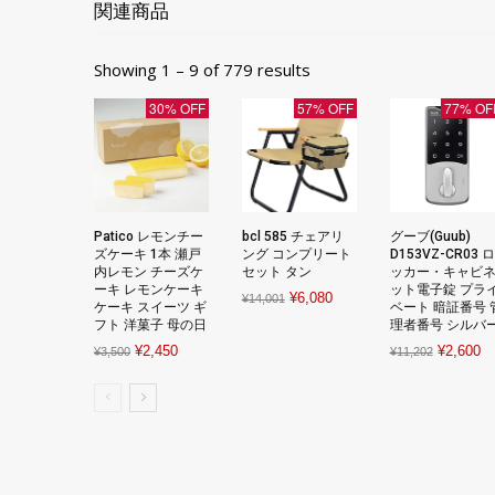
関連商品
Showing 1 – 9 of 779 results
30% OFF
57% OFF
77% OF
Patico レモンチー
bcl 585 チェアリ
グーブ(Guub)
ズケーキ 1本 瀬戸
ング コンプリート
D153VZ-CR03 ロ
内レモン チーズケ
セット タン
ッカー・キャビ
ーキ レモンケーキ
ット電子錠 プラ
Original
Current
¥
6,080
¥
14,001
ケーキ スイーツ ギ
ベート 暗証番号 
price
price
フト 洋菓子 母の日
理者番号 シルバ
was:
is:
Original
Current
Original
Cu
¥
2,450
¥
2,600
¥
3,500
¥
11,202
¥14,001.
¥6,080.
price
price
price
pr
was:
is:
was:
is:
¥3,500.
¥2,450.
¥11,202.
¥2