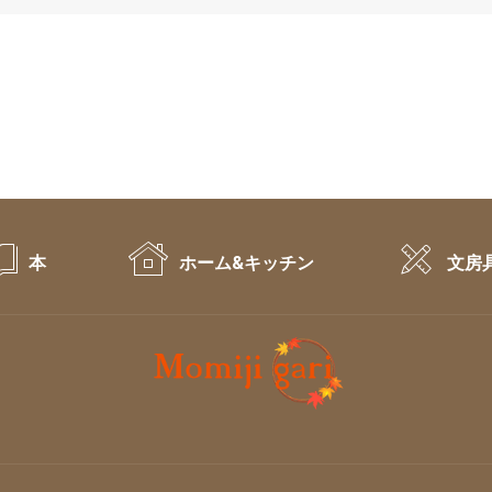
本
ホーム&キッチン
文房