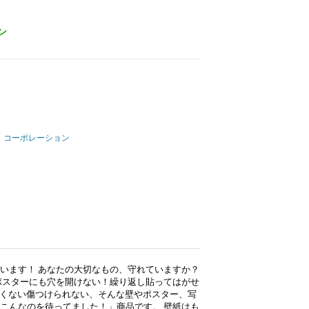
ン
・コーポレーション
）
います！ あなたの大切なもの、守れていますか？
ポスターにも穴を開けない！繰り返し貼ってはがせ
たくない傷つけられない、そんな壁やポスター、写
こんなのを待ってました！」商品です。 壁紙はも