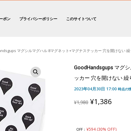
ーポン
プライバシーポリシー
このサイトついて
andsgups マグシルマグハル 8マグネット+マグナステッカー 穴を開けない 繰り返
GoodHandsgups 
ッカー 穴を開けない 繰り返
2023年04月30日 17:00
時点の
Original
Curre
¥
1,386
¥
1,980
price
price
was:
is:
¥1,980.
¥1,38
¥594 (30% OFF)
OFF：