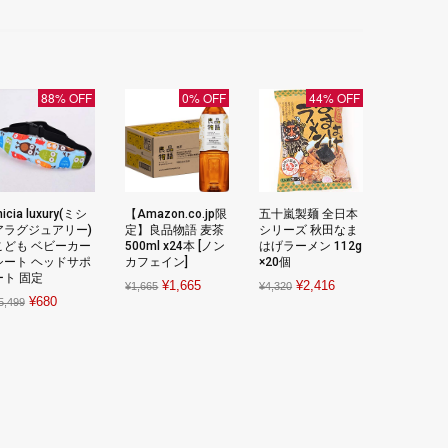
88% OFF
0% OFF
44% OFF
icia luxury(ミシ
【Amazon.co.jp限
五十嵐製麺 全日本
アラグジュアリー)
定】良品物語 麦茶
シリーズ 秋田なま
こども ベビーカー
500ml x24本 [ノン
はげラーメン 112g
シート ヘッドサポ
カフェイン]
×20個
ート 固定
Original
Current
Original
Current
¥
1,665
¥
2,416
¥
1,665
¥
4,320
Original
Current
¥
680
5,499
price
price
price
price
price
price
was:
is:
was:
is:
was:
is:
¥1,665.
¥1,665.
¥4,320.
¥2,416.
¥5,499.
¥680.