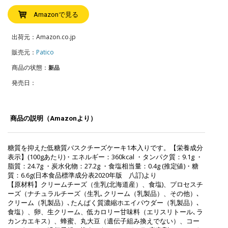
Amazonで見る
出荷元：Amazon.co.jp
販売元：
Patico
商品の状態：
新品
発売日：
商品の説明（Amazonより）
糖質を抑えた低糖質バスクチーズケーキ1本入りです。【栄養成分
表示】(100gあたり)・エネルギー：360kcal ・タンパク質：9.1g ・
脂質：24.7g ・炭水化物：27.2g ・食塩相当量：0.4g (推定値)・糖
質：6.6g(日本食品標準成分表2020年版 八訂)より
【原材料】クリームチーズ（生乳(北海道産）、食塩)、プロセスチ
ーズ（ナチュラルチーズ（生乳､クリーム（乳製品）、その他）､
クリーム（乳製品）､たんぱく質濃縮ホエイパウダー（乳製品）､
食塩）、卵、生クリーム、低カロリー甘味料（エリスリトール､ラ
カンカエキス）、蜂蜜、丸大豆（遺伝子組み換えでない）、コー