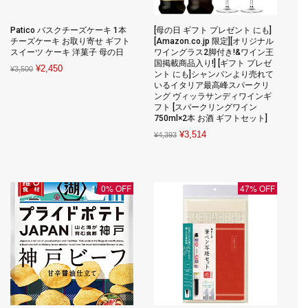
Patico バスクチーズケーキ 1本
[母の日 ギフト プレゼント にも]
チーズケーキ お取り寄せ ギフト
[Amazon.co.jp 限定][オリジナル
スイーツ ケーキ 洋菓子 母の日
ワイングラス2脚付き!&ワイン王
国掲載商品入り!] [ギフト プレゼ
Original
Current
¥
2,450
¥
3,500
ント にも]シャンパンより売れて
price
price
いるイタリア最高峰スパークリ
ング ヴィッラサンディワインギ
was:
is:
フト [スパークリングワイン
¥3,500.
¥2,450.
750ml×2本 お酒 ギフトセット]
Original
Current
¥
3,514
¥
4,393
price
price
was:
is:
¥4,393.
¥3,514.
0% OFF
47% OFF