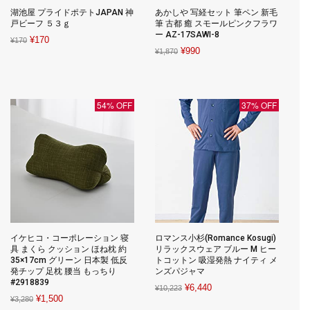
湖池屋 プライドポテトJAPAN 神
あかしや 写経セット 筆ペン 新毛
戸ビーフ ５３ｇ
筆 古都 癒 スモールピンクフラワ
ー AZ-17SAWI-8
Original
Current
¥
170
¥
170
Original
Current
¥
990
¥
1,870
price
price
price
price
was:
is:
was:
is:
¥170.
¥170.
¥1,870.
¥990.
54% OFF
37% OFF
イケヒコ・コーポレーション 寝
ロマンス小杉(Romance Kosugi)
具 まくら クッション ほね枕 約
リラックスウェア ブルー M ヒー
35×17cm グリーン 日本製 低反
トコットン 吸湿発熱 ナイティ メ
発チップ 足枕 腰当 もっちり
ンズパジャマ
#2918839
Original
Current
¥
6,440
¥
10,223
Original
Current
¥
1,500
¥
3,280
price
price