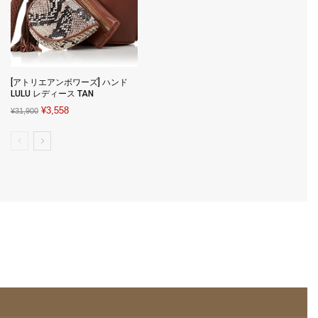
[アトリエアンボワーズ] ハンド
LULU レディース TAN
Original
Current
¥
3,558
¥
31,900
price
price
was:
is:
¥31,900.
¥3,558.