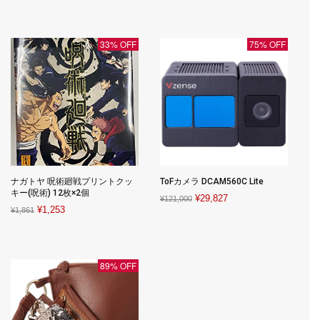
price
price
was:
is:
was:
is:
¥10,223.
¥6,440.
¥3,280.
¥1,500.
33% OFF
75% OFF
ナガトヤ 呪術廻戦プリントクッ
ToFカメラ DCAM560C Lite
キー(呪術) 12枚×2個
Original
Current
¥
29,827
¥
121,000
Original
Current
¥
1,253
¥
1,861
price
price
price
price
was:
is:
was:
is:
¥121,000.
¥29,827.
¥1,861.
¥1,253.
89% OFF