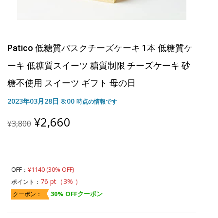
Patico 低糖質バスクチーズケーキ 1本 低糖質ケ
ーキ 低糖質スイーツ 糖質制限 チーズケーキ 砂
糖不使用 スイーツ ギフト 母の日
2023年03月28日 8:00
時点の情報です
Original
Current
¥
2,660
¥
3,800
price
price
was:
is:
¥3,800.
¥2,660.
¥1140 (30% OFF)
OFF：
76 pt（3% ）
ポイント：
30% OFFクーポン
クーポン：