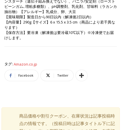
ンスターチ（遺伝子組み換えでない）、バニラ/安定剤（ロースト
ビーンガム､増粘多糖類）、pH調整剤、乳化剤、甘味料（ラカンカ
抽出物）【アレルギー】乳成分、卵、大豆
【賞味期限】製造日から90日以内（解凍後2日以内）
【内容量】‎290g【サイズ】6 x 15.5 x 3.5 cm（商品により若干異な
ります）
【保存方法】要冷凍（解凍後は要冷蔵10℃以下）※冷凍便でお届
けします。
タグ:
Amazon.co.jp
Facebook
Twitter
商品価格や割引クーポン、在庫状況は記事投稿時
点の情報です。（投稿日時は記事タイトル下に記