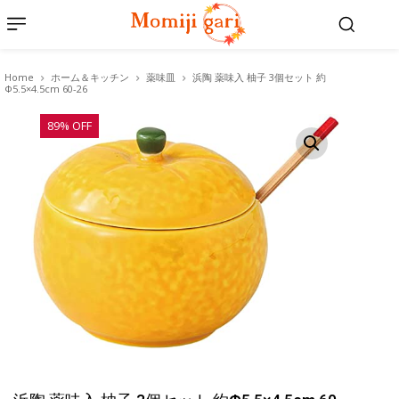
Home
ホーム＆キッチン
薬味皿
浜陶 薬味入 柚子 3個セット 約
Φ5.5×4.5cm 60-26
89% OFF