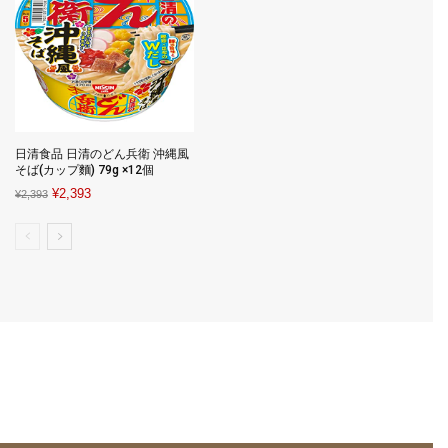
日清食品 日清のどん兵衛 沖縄風
そば(カップ麵) 79g ×12個
Original
Current
¥
2,393
¥
2,393
price
price
was:
is:
¥2,393.
¥2,393.