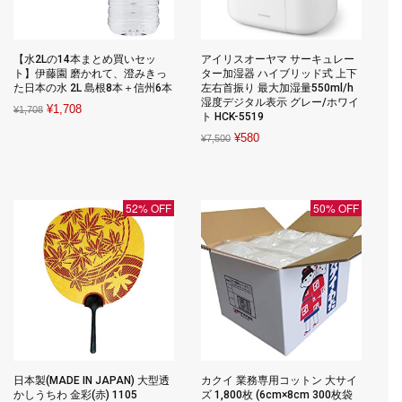
【水2Lの14本まとめ買いセッ
アイリスオーヤマ サーキュレー
ト】伊藤園 磨かれて、澄みきっ
ター加湿器 ハイブリッド式 上下
た日本の水 2L 島根8本＋信州6本
左右首振り 最大加湿量550ml/h
湿度デジタル表示 グレー/ホワイ
Original
Current
¥
1,708
¥
1,708
ト HCK-5519
price
price
Original
Current
¥
580
¥
7,500
was:
is:
price
price
¥1,708.
¥1,708.
was:
is:
¥7,500.
¥580.
52% OFF
50% OFF
日本製(MADE IN JAPAN) 大型透
カクイ 業務専用コットン 大サイ
かしうちわ 金彩(赤) 1105
ズ 1,800枚 (6cm×8cm 300枚袋