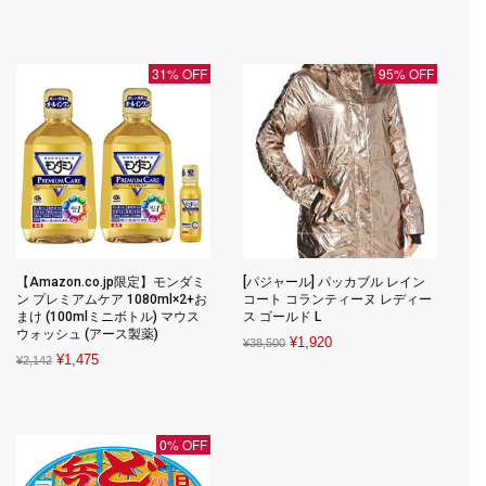
price
price
was:
is:
¥9,800.
¥2,880.
31% OFF
95% OFF
【Amazon.co.jp限定】モンダミ
[パジャール] パッカブル レイン
ン プレミアムケア 1080ml×2+お
コート コランティーヌ レディー
まけ (100mlミニボトル) マウス
ス ゴールド L
ウォッシュ (アース製薬)
Original
Current
¥
1,920
¥
38,500
Original
Current
¥
1,475
¥
2,142
price
price
price
price
was:
is:
was:
is:
¥38,500.
¥1,920.
¥2,142.
¥1,475.
0% OFF