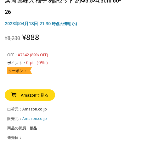
浜陶 薬味入 柚子 3個セット 約Φ5.5×4.5cm 60-
26
2023年04月18日 21:30
時点の情報です
Original
Current
¥
888
¥
8,230
price
price
was:
is:
¥8,230.
¥888.
¥7342 (89% OFF)
OFF：
0 pt（0% ）
ポイント：
クーポン：
Amazonで見る
出荷元：Amazon.co.jp
販売元：
Amazon.co.jp
商品の状態：
新品
発売日：