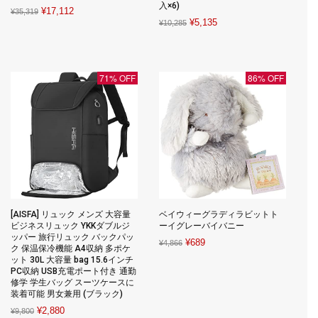
入×6)
Original
Current
¥
17,112
¥
35,319
Original
Current
¥
5,135
¥
10,285
price
price
price
price
was:
is:
was:
is:
¥35,319.
¥17,112.
¥10,285.
¥5,135.
71% OFF
86% OFF
[AISFA] リュック メンズ 大容量
ベイウィーグラディラビットト
ビジネスリュック YKKダブルジ
ーイグレーバイバニー
ッパー 旅行リュック バックパッ
Original
Current
¥
689
¥
4,866
ク 保温保冷機能 A4収納 多ポケ
price
price
ット 30L 大容量 bag 15.6インチ
PC収納 USB充電ポート付き 通勤
was:
is:
修学 学生バッグ スーツケースに
¥4,866.
¥689.
装着可能 男女兼用 (ブラック)
Original
Current
¥
2,880
¥
9,800