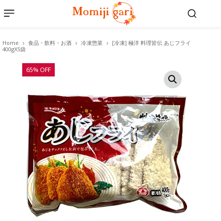
Home
食品・飲料・お酒
冷凍惣菜
[冷凍] 極洋 料理皆伝 あじフライ
400gX5袋
65% OFF