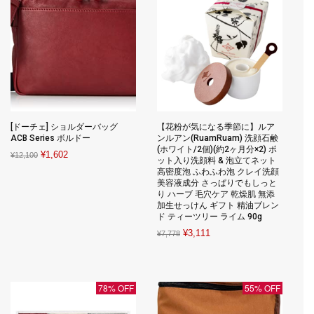
[ドーチェ] ショルダーバッグ
【花粉が気になる季節に】ルア
ACB Series ボルドー
ンルアン(RuamRuam) 洗顔石鹸
(ホワイト/2個)(約2ヶ月分×2) ポ
Original
Current
¥
1,602
¥
12,100
ット入り洗顔料 & 泡立てネット
price
price
高密度泡 ふわふわ泡 クレイ洗顔
美容液成分 さっぱりでもしっと
was:
is:
り ハーブ 毛穴ケア 乾燥肌 無添
¥12,100.
¥1,602.
加生せっけん ギフト 精油ブレン
ド ティーツリー ライム 90g
Original
Current
¥
3,111
¥
7,778
price
price
was:
is:
¥7,778.
¥3,111.
78% OFF
55% OFF