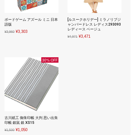
ボードゲーム アズール ミニ 日本
[ルスークホリデー] ミラノリブジ
語版
ャンパードレス レディス293093
レディース ベージュ
Original
Current
¥
3,303
¥
3,960
Original
Current
¥
3,471
¥
4,971
price
price
price
price
was:
is:
was:
is:
¥3,960.
¥3,303.
¥4,971.
¥3,471.
30% OFF
古川紙工 御朱印帳 大判 思い出朱
印帳 銀鼠 銀 XS15
Original
Current
¥
1,050
¥
1,500