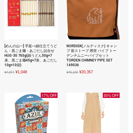
[めんの山一] 手延べ細仕立てうど
NORDISK(ノルディスク) キャン
ん・黒ごま麺・あごだし詰合せ
プ 薪ストーブ 煙突 パイプ トー
HUG-30 765g(細うどん50g×7
デンチムニーパイプセット
束、黒ごま麺45g×7束、あごだし
TORDEN CHIMNEY PIPE SET
10g×10袋)
149036
Original
Current
Original
Current
¥
1,048
¥
20,357
¥
4,874
¥
45,100
price
price
price
price
was:
is:
was:
is:
¥4,874.
¥1,048.
¥45,100.
¥20,357.
17% OFF
30% OFF