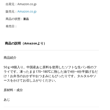
出荷元：Amazon.co.jp
販売元：
Amazon.co.jp
商品の状態：
新品
発売日：
商品の説明（Amazonより）
商品紹介
50ｇ×8個入り。中国産あじ原料を使用したソフトな生パン粉のフ
ライです。凍ったまま170~180℃に熱した油で4分~4分半揚げるだ
け！お弁当のおかずやおつまみにもぴったりです。タルタルやソ
ースをかけてお召し上がりください。
原材料・成分
あじ