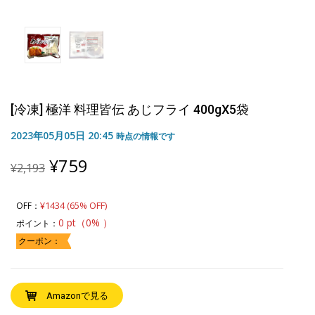
[冷凍] 極洋 料理皆伝 あじフライ 400gX5袋
2023年05月05日 20:45
時点の情報です
Original
Current
¥
759
¥
2,193
price
price
was:
is:
¥2,193.
¥759.
¥1434 (65% OFF)
OFF：
0 pt（0% ）
ポイント：
クーポン：
Amazonで見る