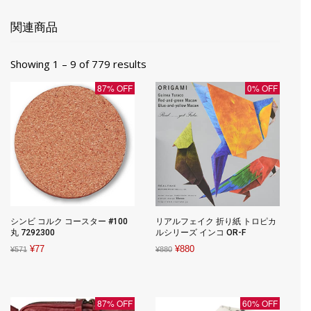
関連商品
Showing 1 – 9 of 779 results
87% OFF
0% OFF
シンビ コルク コースター #100
リアルフェイク 折り紙 トロピカ
丸 7292300
ルシリーズ インコ OR-F
Original
Current
Original
Current
¥
77
¥
880
¥
571
¥
880
price
price
price
price
was:
is:
was:
is:
¥571.
¥77.
¥880.
¥880.
87% OFF
60% OFF