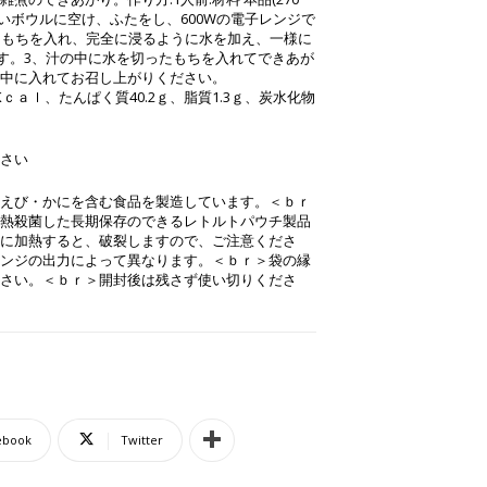
いボウルに空け、ふたをし、600Wの電子レンジで
にもちを入れ、完全に浸るように水を加え、一様に
します。3、汁の中に水を切ったもちを入れてできあが
中に入れてお召し上がりください。
58Kｃａｌ、たんぱく質40.2ｇ、脂質1.3ｇ、炭水化物
さい
えび・かにを含む食品を製造しています。＜ｂｒ
熱殺菌した長期保存のできるレトルトパウチ製品
に加熱すると、破裂しますので、ご注意くださ
ンジの出力によって異なります。＜ｂｒ＞袋の縁
さい。＜ｂｒ＞開封後は残さず使い切りくださ
ebook
Twitter