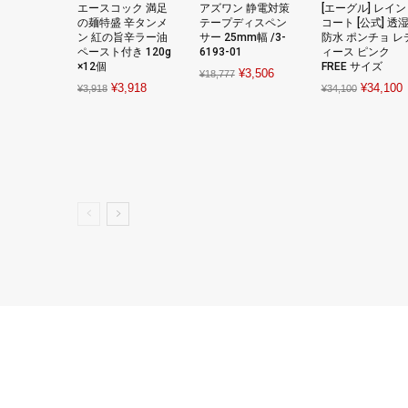
エースコック 満足
アズワン 静電対策
[エーグル] レイン
の麺特盛 辛タンメ
テープディスペン
コート [公式] 透
ン 紅の旨辛ラー油
サー 25mm幅 /3-
防水 ポンチョ レ
ペースト付き 120g
6193-01
ィース ピンク
×12個
FREE サイズ
Original
Current
¥
3,506
¥
18,777
Original
Current
Original
C
¥
3,918
¥
34,100
¥
3,918
¥
34,100
price
price
price
price
price
p
was:
is:
was:
is:
was:
i
¥18,777.
¥3,506.
¥3,918.
¥3,918.
¥34,100.
¥