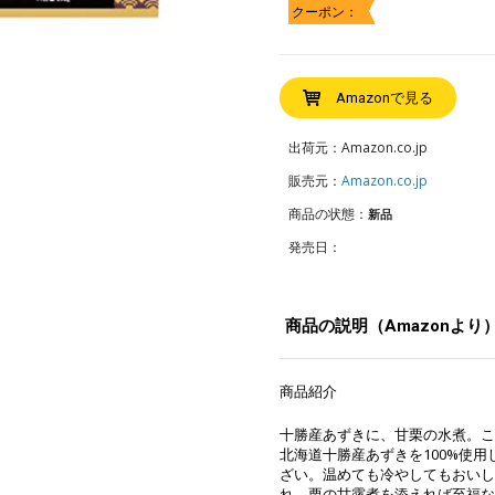
クーポン：
Amazonで見る
出荷元：Amazon.co.jp
販売元：
Amazon.co.jp
商品の状態：
新品
発売日：
商品の説明（Amazonより
商品紹介
十勝産あずきに、甘栗の水煮。こ
北海道十勝産あずきを100%使
ざい。温めても冷やしてもおいし
れ、栗の甘露煮を添えれば至福な雑煮