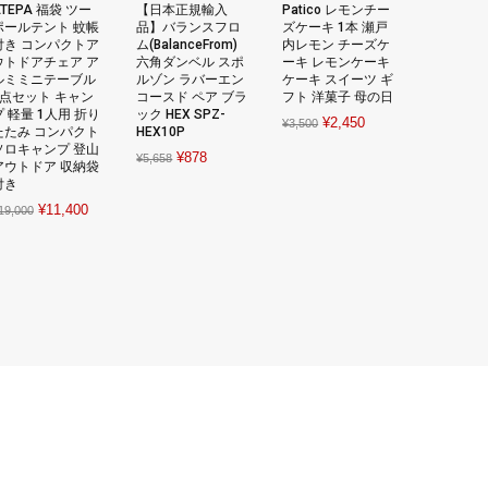
TEPA 福袋 ツー
【日本正規輸入
Patico レモンチー
ポールテント 蚊帳
品】バランスフロ
ズケーキ 1本 瀬戸
付き コンパクトア
ム(BalanceFrom)
内レモン チーズケ
ウトドアチェア ア
六角ダンベル スポ
ーキ レモンケーキ
ルミミニテーブル
ルゾン ラバーエン
ケーキ スイーツ ギ
3点セット キャン
コースド ペア ブラ
フト 洋菓子 母の日
プ 軽量 1人用 折り
ック HEX SPZ-
Original
Current
¥
2,450
¥
3,500
たたみ コンパクト
HEX10P
price
price
ソロキャンプ 登山
Original
Current
¥
878
¥
5,658
アウトドア 収納袋
was:
is:
price
price
付き
¥3,500.
¥2,450.
was:
is:
Original
Current
¥
11,400
19,000
¥5,658.
¥878.
price
price
was:
is:
¥19,000.
¥11,400.