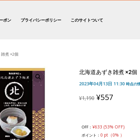
ーポン
プライバシーポリシー
このサイトついて
雑煮 ×2個
北海道あずき雑煮 ×2個
2023年04月13日 11:30
時点の
Original
Curren
¥
557
¥
1,190
price
price
was:
is:
¥1,190.
¥557.
¥633 (53% OFF)
OFF：
0 pt（0% ）
ポイント：