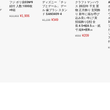
フジ ポリ袋03№9
ディズニー 「チッ
クラフトマンハウ
A
湿
紐付 入数:1000枚
プとデール」 デー
ス 2022年 干支 置
デ
×9箱
ル 歯ブラシ スタン
物 正月飾り 玄関飾
ド SAN3409-4
り 新年に福を呼び
Original
Current
¥
1,906
¥
10,903
込み良い年に! 寅
Original
Current
¥
349
¥
1,238
price
price
招福飾り(赤) 全
urrent
price
price
長:4.5×幅6.5㎝・紙
was:
is:
rice
寸:縦6×横8㎝
was:
is:
¥10,903.
¥1,906.
s:
Original
Current
¥
209
¥1,238.
¥349.
¥
550
34,100.
price
price
was:
is:
¥
¥550.
¥209.