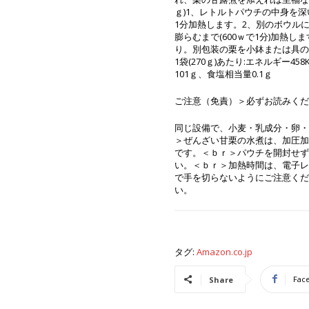
ｇ)1、レトルトパウチの中身を深
1分加熱します。2、別のボウル
膨らむまで(600ｗで1分)加熱
り。別包装の栗を小鉢または具の
1袋(270ｇ)あたり:エネルギー4
101ｇ、食塩相当量0.1ｇ
ご注意（免責）＞必ずお読みくだ
同じ設備で、小麦・乳成分・卵・
＞ぜんざい甘栗の水煮は、加圧加
です。＜ｂｒ＞パウチを開封せず
い。＜ｂｒ＞加熱時間は、電子レ
で手を切らないようにご注意くだ
い。
タグ:
Amazon.co.jp
Fac
Share