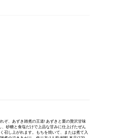
）
れぞ、あずき雑煮の王道! あずきと栗の贅沢甘味
用し、砂糖と食塩だけで上品な甘みに仕上げたぜん
く召し上がれます。もちを焼いて、または煮て入
のできあがり。作り方:1人前:材料 本品(270