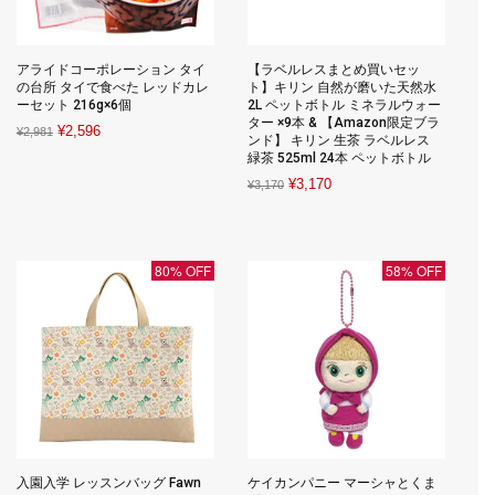
アライドコーポレーション タイ
【ラベルレスまとめ買いセッ
の台所 タイで食べた レッドカレ
ト】キリン 自然が磨いた天然水
ーセット 216g×6個
2L ペットボトル ミネラルウォー
ター ×9本 & 【Amazon限定ブラ
Original
Current
¥
2,596
¥
2,981
ンド】 キリン 生茶 ラベルレス
price
price
緑茶 525ml 24本 ペットボトル
was:
is:
Original
Current
¥
3,170
¥
3,170
¥2,981.
¥2,596.
price
price
was:
is:
¥3,170.
¥3,170.
80% OFF
58% OFF
入園入学 レッスンバッグ Fawn
ケイカンパニー マーシャとくま