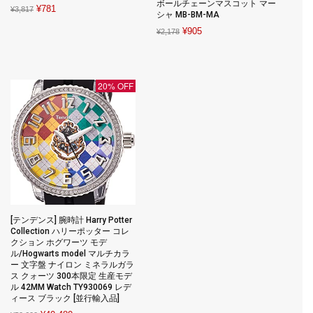
ボールチェーンマスコット マー
Original
Current
¥
781
¥
3,817
シャ MB-BM-MA
price
price
Original
Current
¥
905
¥
2,178
was:
is:
price
price
¥3,817.
¥781.
was:
is:
¥2,178.
¥905.
20% OFF
[テンデンス] 腕時計 Harry Potter
Collection ハリーポッター コレ
クション ホグワーツ モデ
ル/Hogwarts model マルチカラ
ー 文字盤 ナイロン ミネラルガラ
ス クォーツ 300本限定 生産モデ
ル 42MM Watch TY930069 レデ
ィース ブラック [並行輸入品]