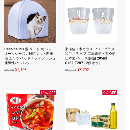
Happihausu 猫 ベッド 犬 ベッド
東洋佐々木ガラス フリーグラス
オールシーズン対応マット四季
和ごころ ペア 二本線柄・市松柄
猫 こたつ ベッドペッド メッシュ
日本製 (ケース販売) 285ml
通気性いい ハウス
G102-T287 12個セット
Original
Current
Original
Current
¥
1,196
¥
6,792
¥
2,990
¥
44,151
price
price
price
price
was:
is:
was:
is:
¥2,990.
¥1,196.
¥44,151.
¥6,792.
13% OFF
0% OFF