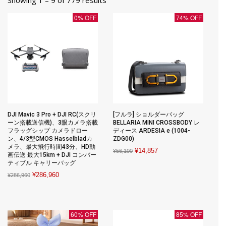
0% OFF
74% OFF
DJI Mavic 3 Pro + DJI RC(スクリ
[フルラ] ショルダーバッグ
ーン搭載送信機)、3眼カメラ搭載
BELLARIA MINI CROSSBODY レ
フラッグシップ カメラドロー
ディース ARDESIA e (1004-
ン、4/3型CMOS Hasselbladカ
ZDG00)
メラ、最大飛行時間43分、HD動
Original
Current
¥
14,857
¥
56,100
画伝送 最大15km + DJI コンバー
price
price
ティブル キャリーバッグ
was:
is:
Original
Current
¥
286,960
¥
286,960
¥56,100.
¥14,857.
price
price
was:
is:
¥286,960.
¥286,960.
60% OFF
85% OFF