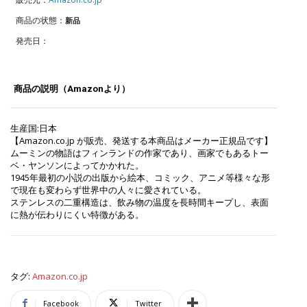
商品の状態：
新品
発売日：
商品の説明（Amazonより）
生産国:日本
【Amazon.co.jp が販売、発送する本商品はメーカー正規品です】
ムーミンの物語はフィンランドの作家であり、画家でもあるトー
ベ・ヤンソンによってかかれた。
1945年最初の小説の出版から絵本、コミック、アニメ等様々な形
で現在も変わらず世界中の人々に愛されている。
ステンレスの二重構造は、飲み物の温度を長時間キープし、表面
に熱が伝わりにくい特徴がある。
タグ:
Amazon.co.jp
Facebook
Twitter