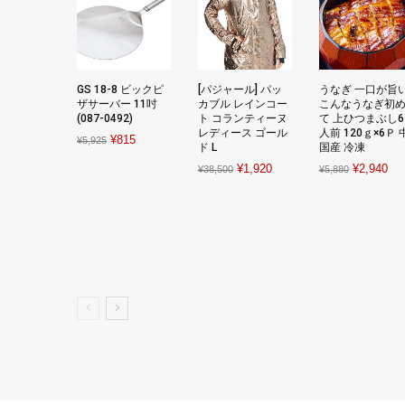
GS 18-8 ビックピ
[パジャール] パッ
うなぎ 一口が旨
ザサーバー 11吋
カブル レインコー
こんなうなぎ初
(087-0492)
ト コランティーヌ
て 上ひつまぶし6
レディース ゴール
人前 120ｇ×6Ｐ 
Original
Current
¥
815
¥
5,925
ド L
国産 冷凍
price
price
Original
Current
Original
Cur
¥
1,920
¥
2,940
¥
38,500
¥
5,880
was:
is:
price
price
price
pri
¥5,925.
¥815.
was:
is:
was:
is:
¥38,500.
¥1,920.
¥5,880.
¥2,