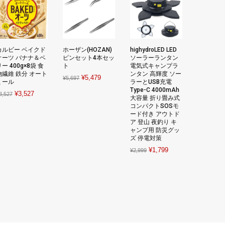
カルビー ベイクド
ホーザン(HOZAN)
highydroLED LED
オーツ バナナ＆ベ
ピンセット4本セッ
ソーラーランタン
ー 400g×8袋 食
ト
電気式キャンプラ
物繊維 鉄分 オート
ンタン 高輝度 ソー
Original
Current
¥
5,479
¥
5,697
ミール
ラーとUSB充電
price
price
Type-C 4000mAh
Original
Current
¥
3,527
3,527
大容量 折り畳み式
was:
is:
price
price
コンパクトSOSモ
¥5,697.
¥5,479.
ード付き アウトド
was:
is:
ア 登山 夜釣り キ
¥3,527.
¥3,527.
ャンプ用 防災グッ
ズ 停電対策
Original
Current
¥
1,799
¥
2,999
price
price
was:
is:
¥2,999.
¥1,799.