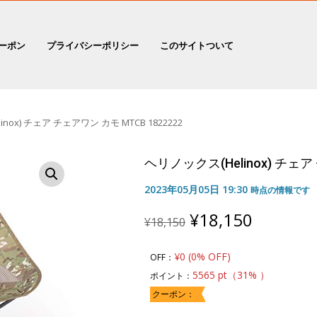
ーポン
プライバシーポリシー
このサイトついて
nox) チェア チェアワン カモ MTCB 1822222
ヘリノックス(Helinox) チェア 
2023年05月05日 19:30
時点の情報です
Original
Current
¥
18,150
¥
18,150
price
price
was:
is:
¥0 (0% OFF)
OFF：
¥18,150.
¥18,150
5565 pt（31% ）
ポイント：
クーポン：