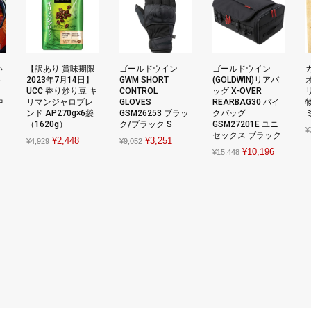
い
【訳あり 賞味期限
ゴールドウイン
ゴールドウイン
め
2023年7月14日】
GWM SHORT
(GOLDWIN)リアバ
UCC 香り炒り豆 キ
CONTROL
ッグ X-OVER
リ
中
リマンジャロブレ
GLOVES
REARBAG30 バイ
ンド AP270g×6袋
GSM26253 ブラッ
クバッグ
（1620g）
ク/ブラック S
GSM27201E ユニ
rent
¥
セックス ブラック
Original
Current
Original
Current
¥
2,448
¥
3,251
¥
4,929
¥
9,052
ce
Original
Current
¥
10,196
¥
15,448
price
price
price
price
price
price
was:
is:
was:
is:
940.
was:
is:
¥4,929.
¥2,448.
¥9,052.
¥3,251.
¥15,448.
¥10,196.