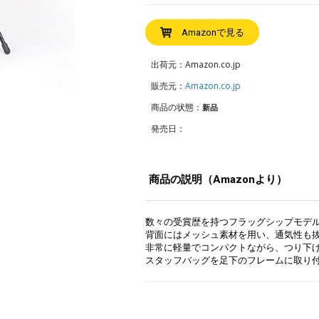
Amazonで見る
出荷元：Amazon.co.jp
販売元：
Amazon.co.jp
商品の状態：
新品
発売日：
商品の説明（Amazonより）
数々の受賞歴を持つフラッグシップモデ
背面にはメッシュ素材を用い、通気性も
非常に軽量でコンパクトながら、つり下
スタッフバッグを足下のフレームに取り