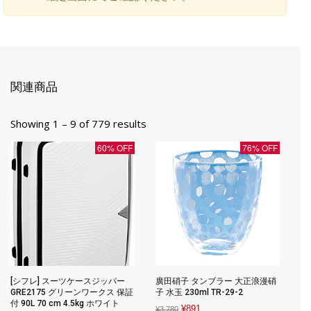
関連商品
Showing 1 – 9 of 779 results
60% OFF
76% OFF
[シフレ] スーツケースジッパー
廣田硝子 タンブラー 大正浪漫硝
GRE2175 グリーンワークス 保証
子 水玉 230ml TR-29-2
付 90L 70 cm 4.5kg ホワイト
Original
Current
¥
891
¥
3,780