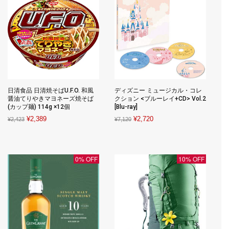
日清食品 日清焼そばU.F.O. 和風
ディズニー ミュージカル・コレ
醤油てりやきマヨネーズ焼そば
クション <ブルーレイ+CD> Vol.2
(カップ麺) 114g ×12個
[Blu-ray]
Original
Current
Original
Current
¥
2,389
¥
2,720
¥
2,423
¥
7,120
price
price
price
price
was:
is:
was:
is:
¥2,423.
¥2,389.
¥7,120.
¥2,720.
0% OFF
10% OFF