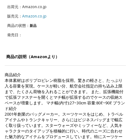
出荷元：Amazon.co.jp
販売元：
Amazon.co.jp
商品の状態：
新品
発売日：
商品の説明（Amazonより）
商品紹介
本体素材はポリプロピレン樹脂を採用。驚きの軽さと、たっぷり
入る容量を実現。ケースが軽い分、航空会社指定の持ち込み上限
まで、たくさん荷物を入れることができます。 また、拡張機能付
で拡張ファスナーを開くとマチ幅が拡張するのでケースの収納ス
ペースが増量します。 マチ幅(内寸):27~30cm 容量:80ℓ~90ℓ ブラン
ド紹介
2001年創業のバッグメーカー。スーツケースをはじめ、トラベル
アイテムやトランクキャリー、さらにはビジネスバッグまで幅広
く取り扱っています。スターウォーズやミッフィーなど、人気キ
ャラクターのタイアップを積極的に行い、時代のニーズに合わせ
た魅力的なアイテムをプロデュースしています。特にスーツケー