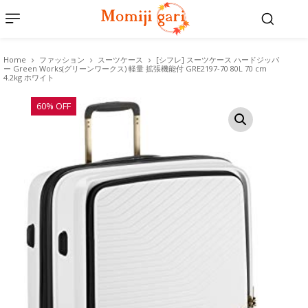
Home
ファッション
スーツケース
[シフレ] スーツケース ハードジッパ
ー Green Works(グリーンワークス) 軽量 拡張機能付 GRE2197-70 80L 70 cm
4.2kg ホワイト
60% OFF