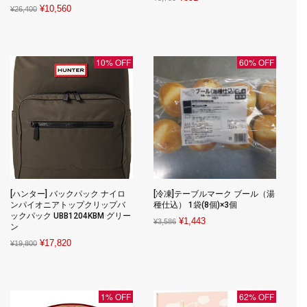
Original
Current
¥
10,560
¥
26,400
price
price
price
price
was:
is:
was:
is:
¥3,780.
¥891.
¥26,400.
¥10,560.
10% OFF
60% OFF
[ハンター] バックパック ナイロ
[冷凍]テーブルマーク ブール（湯
ンパイオニアトップクリップバ
種仕込） 1袋(8個)×3個
ックパック UBB1204KBM グリー
Original
Current
¥
1,443
¥
3,586
ン
price
price
Original
Current
¥
17,820
¥
19,800
was:
is:
price
price
¥3,586.
¥1,443.
was:
is:
¥19,800.
¥17,820.
1% OFF
62% OFF