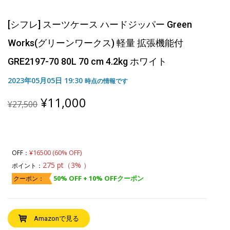
[シフレ] スーツケース ハードジッパー Green
Works(グリーンワークス) 軽量 拡張機能付
GRE2197-70 80L 70 cm 4.2kg ホワイト
2023年05月05日 19:30
時点の情報です
Original
Current
¥
11,000
¥
27,500
price
price
was:
is:
¥27,500.
¥11,000.
¥16500 (60% OFF)
OFF：
275 pt（3% ）
ポイント：
50% OFF + 10% OFFクーポン
クーポン：
Amazonで見る