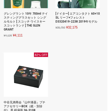
グレングラント 10年 700ml テイ
[ドイター] エアコンタクト 60+10
スティンググラスセット シング
SL リーフ×フォレスト
ルモルト [ スコッチ ウイスキー
D3320419-2238 2019年モデル
スコットランド ] THE GLEN
Original
Current
¥
32,175
¥
35,750
GRANT
price
price
Original
Current
¥
4,111
¥
4,126
was:
is:
price
price
¥35,750.
¥32,175.
was:
is:
¥4,126.
¥4,111.
82% OFF
中谷兄弟商会『山中漆器』プチ
アクセサリーBOX（鏡・別珍
付） 黒 桜扇面 36-3108