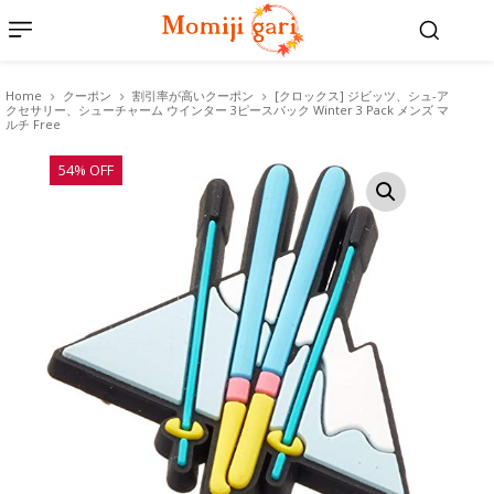
Home
クーポン
割引率が高いクーポン
[クロックス] ジビッツ、シュ-ア
クセサリー、シューチャーム ウインター 3ピースパック Winter 3 Pack メンズ マ
ルチ Free
54% OFF