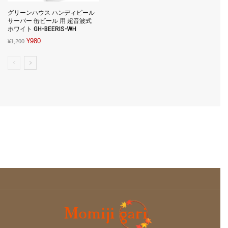
グリーンハウス ハンディビール
サーバー 缶ビール 用 超音波式
ホワイト GH-BEERIS-WH
Original
Current
¥
980
¥
1,200
price
price
was:
is:
¥1,200.
¥980.