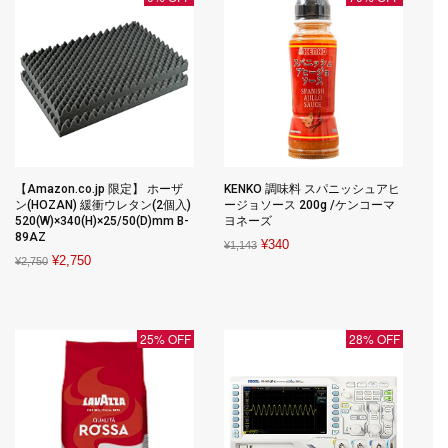
【Amazon.co.jp 限定】 ホーザ
KENKO 調味料 スパニッシュアヒ
ン(HOZAN) 緩衝ウレタン(2個入)
ージョソース 200g /ケンコーマ
520(W)×340(H)×25/50(D)mm B-
ヨネーズ
89AZ
Original
Current
¥
340
¥
1,143
Original
Current
¥
2,750
¥
2,750
price
price
price
price
was:
is:
was:
is:
¥1,143.
¥340.
¥2,750.
¥2,750.
25% OFF
28% OFF