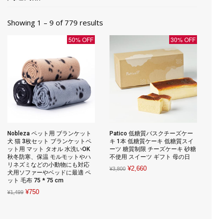
Showing 1 – 9 of 779 results
50% OFF
30% OFF
Nobleza ペット用 ブランケット
Patico 低糖質バスクチーズケー
犬 猫 3枚セット ブランケットペ
キ 1本 低糖質ケーキ 低糖質スイ
ット用 マット タオル 水洗いOK
ーツ 糖質制限 チーズケーキ 砂糖
秋冬防寒、保温 モルモットやハ
不使用 スイーツ ギフト 母の日
リネズミなどの小動物にも対応
Original
Current
¥
2,660
¥
3,800
犬用ソファーやベッドに最適 ペ
price
price
ット 毛布 75 * 75 cm
was:
is:
Original
Current
¥
750
¥
1,499
¥3,800.
¥2,660.
price
price
was:
is: