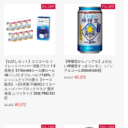
¥1,499.
¥750.
5% OFF
7% OFF
【お試しセット】エリエール ト
【檸檬堂からノンアル】よわな
イレットペーパー 消臭プラス 1.5
い檸檬堂すっきりレモン ［ノン
倍巻き 37.5m×64ロール(8ロール
アルコール350ml×24本]
×8パック) ダブル パルプ100% フ
Original
Current
¥
3,373
¥
3,617
レッシュクリアの香り【ケース
price
price
販売】＋(日本製 不織布)エリエー
ル ハイパーブロックマスク 贅沢
was:
is:
保湿 ふつうサイズ 20枚 PM2.5対
¥3,617.
¥3,373.
応
Original
Current
¥
5,572
¥
5,852
price
price
was:
is:
¥5,852.
¥5,572.
0% OFF
70% OFF