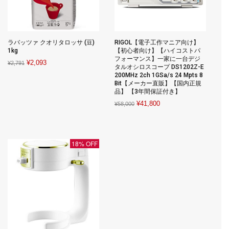
ラバッツァ クオリタロッサ (豆)
RIGOL【電子工作マニア向け】
1kg
【初心者向け】【ハイコストパ
フォーマンス】一家に一台デジ
Original
Current
¥
2,093
¥
2,791
タルオシロスコープ DS1202Z-E
price
price
200MHz 2ch 1GSa/s 24 Mpts 8
Bit【メーカー直販】【国内正規
was:
is:
品】 【3年間保証付き】
¥2,791.
¥2,093.
Original
Current
¥
41,800
¥
58,000
price
price
was:
is:
¥58,000.
¥41,800.
18% OFF