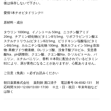
後は保存しないで下さい。
愛情1本チオビタドリンク! !
原材料・成分
タウリン 1000mg、イノシトール 50mg、ニコチン酸アミド
20mg、チアミン硝化物(ビタミンB1) 5mg、リボフラビンリン酸エ
ステルナトリウム(ビタミンB2) 5mg、ピリドキシン塩酸塩(ビタミ
ンB6) 5mg、カルニチン塩化物 100mg、無水カフェイン 50mg 添加
物: 果糖ブドウ糖液糖、DL-リンゴ酸、没食子酸プロピル、安息香
酸Na、pH調整剤、クエン酸、クエン酸Na、D-ソルビトール、バ
ニリン、エチルバニリン、香料 ※本剤に配合されているビタミン
B2により、尿が黄色になることがありますが、心配ありません。
ご注意（免責）＞必ずお読みください
朝日薬業株式会社 薬剤師 溝口清子 電話番号 06-6582-131 対
応時間 9:30~12:00/13:00~17:00 ※土・日・祝日・年末年始など
は除く