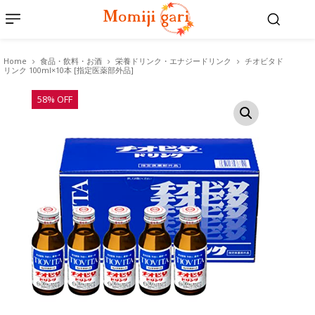
Home
食品・飲料・お酒
栄養ドリンク・エナジードリンク
チオビタド
リンク 100ml×10本 [指定医薬部外品]
58% OFF