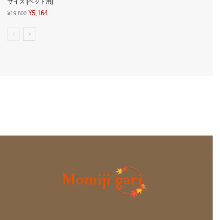
サイズ [ペット用]
Original
Current
¥
5,164
¥
19,800
price
price
was:
is:
¥19,800.
¥5,164.