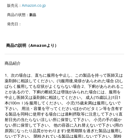
販売元：
Amazon.co.jp
商品の状態：
新品
発売日：
商品の説明（Amazonより）
商品紹介
1、次の場合は、直ちに服用を中止し、この製品を持って医師又は
薬剤師に相談してください。(1)服用後,発疹があらわれた場合 (2)し
ばらく服用しても症状がよくならない場合 2、下痢があらわれるこ
とがあるので、下痢の断続又は増強がみられた場合には、服用を
中止し医師又は薬剤師に相談してください。 成人(15歳以上)1日1
本(100ｍｌ)を服用してください。 小児(15歳未満)は服用しないで
下さい。 用法・容量を守ってください(ほかのビタミン等を含有す
る製品を同時に使用する場合には過剰摂取等に注意して下さい) 直
射日光の当たらない涼しい所に保管して下さい。 小児の手の届か
ない所に保管して下さい。 他の容器に入れ替えないで下さい(用の
原因になったり品質がかわります) 使用期限を過ぎた製品は服用し
ないで下さい。 開栓されている製品は服用しないで下さい。開栓