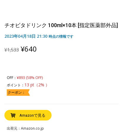
チオビタドリンク 100ml×10本 [指定医薬部外品]
2023年04月18日 21:30
時点の情報です
Original
Current
¥
640
¥
1,533
price
price
was:
is:
¥1,533.
¥640.
¥893 (58% OFF)
OFF：
13 pt（2% ）
ポイント：
クーポン：
Amazonで見る
出荷元：Amazon.co.jp