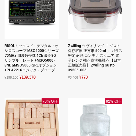
RIGOLミックスド・デジタル・オ
Zwilling ツヴィリング 「 グスト
シロスコープ MSO5000シリーズ
保存容器 正方形 500ml 」 ガラス
70MHz 周波数帯域 4Ch 最高8G
密閉 耐熱 コンテナ スクエア 電
サンプル・レート +MSO5000-
子レンジ対応 食洗機対応 【日本
BND&MSO5000-2RLオプション
正規販売品】 Zwilling Gusto
+PLA2216ロジック・プローブ
39506-005
Original
Current
Original
Current
¥
139,370
¥
770
¥
199,100
¥
3,406
price
price
price
price
was:
is:
was:
is:
¥199,100.
¥139,370.
¥3,406.
¥770.
70% OFF
82% OFF