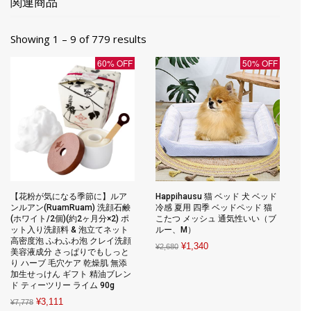
関連商品
Showing 1 – 9 of 779 results
60% OFF
50% OFF
【花粉が気になる季節に】ルア
Happihausu 猫 ベッド 犬 ベッド
ンルアン(RuamRuam) 洗顔石鹸
冷感 夏用 四季 ベッドペッド 猫
(ホワイト/2個)(約2ヶ月分×2) ポ
こたつ メッシュ 通気性いい（ブ
ット入り洗顔料 & 泡立てネット
ルー、M）
高密度泡 ふわふわ泡 クレイ洗顔
Original
Current
¥
1,340
¥
2,680
美容液成分 さっぱりでもしっと
price
price
り ハーブ 毛穴ケア 乾燥肌 無添
加生せっけん ギフト 精油ブレン
was:
is:
ド ティーツリー ライム 90g
¥2,680.
¥1,340.
Original
Current
¥
3,111
¥
7,778