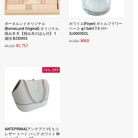
ボーネルンドオリジナル
ホワイエ(Foyer) ボトルフラワー
(BorneLund Original) オリジナル
ベース φ13xH17.5 ｸﾘｱｰ
積み木 S 【積み木のほん付】 1
2c00035CL
歳頃 BZID003
Original
Current
¥
869
¥
4,950
Original
Current
¥
2,757
¥
9,130
price
price
price
price
was:
is:
was:
is:
¥4,950.
¥869.
¥9,130.
¥2,757.
74% OFF
ANTEPRIMA(アンテプリマ) エコ
レザー トート バッグ ホワイト M