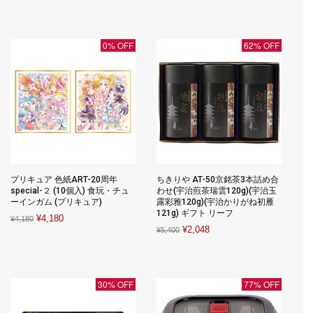
price
price
was:
is:
¥7,778.
¥3,111.
0% OFF
62% OFF
プリキュア 色紙ART-20周年
ちきりや AT-50京銘茶3本詰め合
special-２ (10個入) 食玩・チュ
わせ(宇治煎茶瑞雲120g)(宇治玉
ーインガム (プリキュア)
露彩雅120g)(宇治かりがね初雁
121g) ギフト リーフ
Original
Current
¥
4,180
¥
4,180
Original
Current
¥
2,048
¥
5,400
price
price
price
price
was:
is:
was:
is:
¥4,180.
¥4,180.
¥5,400.
¥2,048.
30% OFF
77% OFF