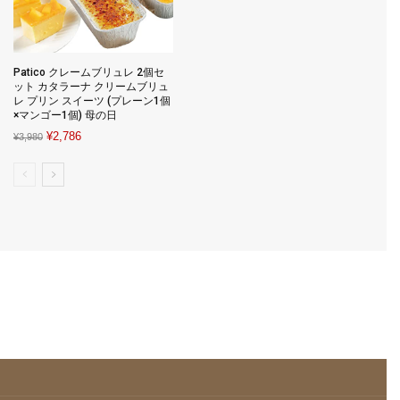
Patico クレームブリュレ 2個セ
ット カタラーナ クリームブリュ
レ プリン スイーツ (プレーン1個
×マンゴー1個) 母の日
Original
Current
¥
2,786
¥
3,980
price
price
was:
is:
¥3,980.
¥2,786.