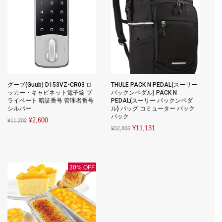
グーブ(Guub) D153VZ-CR03 ロ
THULE PACK N PEDAL(スーリー
ッカー・キャビネット電子錠 プ
パックンペダル) PACK N
ライベート 暗証番号 管理者番号
PEDAL(スーリー パックンペダ
シルバー
ル) バッグ コミューター バック
パック
Original
Current
¥
2,600
¥
11,202
Original
Current
¥
11,131
¥
32,806
price
price
price
price
was:
is:
was:
is:
¥11,202.
¥2,600.
¥32,806.
¥11,131.
30% OFF