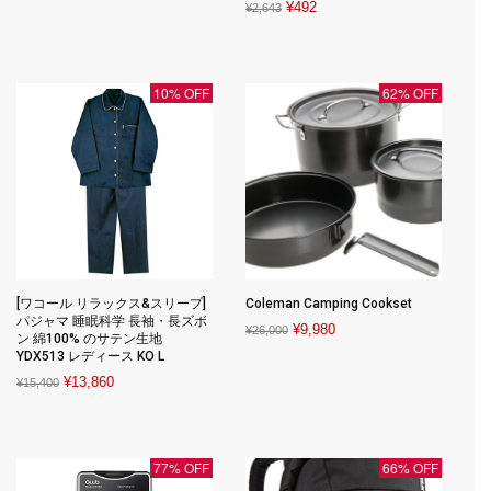
Original
Current
¥
492
¥
2,643
was:
is:
price
price
¥2,218.
¥2,180.
was:
is:
¥2,643.
¥492.
10% OFF
62% OFF
[ワコール リラックス&スリープ]
Coleman Camping Cookset
パジャマ 睡眠科学 長袖・長ズボ
Original
Current
¥
9,980
¥
26,000
ン 綿100% のサテン生地
price
price
YDX513 レディース KO L
was:
is:
Original
Current
¥
13,860
¥
15,400
¥26,000.
¥9,980.
price
price
was:
is:
¥15,400.
¥13,860.
77% OFF
66% OFF