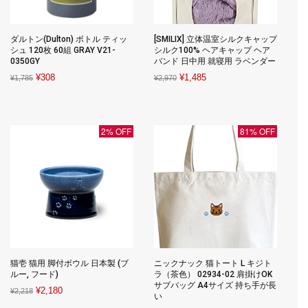
ダルトン(Dulton) ボトル ティッ
[SMILIX] 立体温室シルクキャップ
シュ 120枚 60組 GRAY V21-
シルク100% ヘアキャップ ヘア
0350GY
バンド 日中用 就寝用 ラベンダー
Original
Current
Original
Current
¥
308
¥
1,485
¥
1,785
¥
2,970
price
price
price
price
was:
is:
was:
is:
¥1,785.
¥308.
¥2,970.
¥1,485.
2% OFF
81% OFF
猫壱 猫用 脚付ボウル 日本製 (ブ
ニックナック 猫トート L キジト
ルー, フード)
ラ（茶色） 02934-02 肩掛けOK
サブバッグ A4サイズ 持ち手が長
Original
Current
¥
2,180
¥
2,218
い
price
price