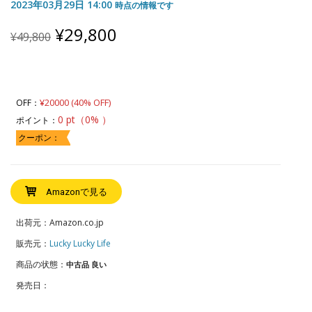
2023年03月29日 14:00
時点の情報です
Original
Current
¥
29,800
¥
49,800
price
price
was:
is:
¥49,800.
¥29,800.
¥20000 (40% OFF)
OFF：
0 pt（0% ）
ポイント：
クーポン：
Amazonで見る
出荷元：Amazon.co.jp
販売元：
Lucky Lucky Life
商品の状態：
中古品 良い
発売日：