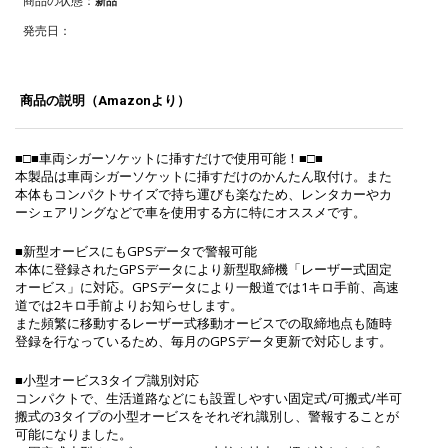
商品の状態：
新品
発売日：
商品の説明（Amazonより）
■□■車両シガーソケットに挿すだけで使用可能！■□■
本製品は車両シガーソケットに挿すだけのかんたん取付け。また
本体もコンパクトサイズで持ち運びも楽なため、レンタカーやカ
ーシェアリングなどで車を使用する方に特にオススメです。
■新型オービスにもGPSデータで警報可能
本体に登録されたGPSデータにより新型取締機「レーザー式固定
オービス」に対応。GPSデータにより一般道では1キロ手前、高速
道では2キロ手前よりお知らせします。
また頻繁に移動するレーザー式移動オービスでの取締地点も随時
登録を行なっているため、毎月のGPSデータ更新で対応します。
■小型オービス3タイプ識別対応
コンパクトで、生活道路などにも設置しやすい固定式/可搬式/半可
搬式の3タイプの小型オービスをそれぞれ識別し、警報することが
可能になりました。