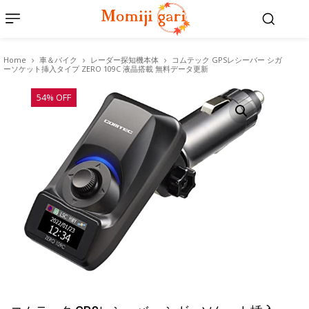
Home
車＆バイク
レーダー探知機本体
コムテック GPSレシーバー シガ
ーソケット挿入タイプ ZERO 109C 液晶搭載 無料データ更新
54% OFF