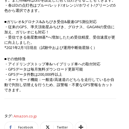
す。また待機時はLEDを設定した色で点灯させることもできます。
・各LEDの点灯色はブルー/レッド/オレンジ/ホワイト/グリーンの5
色から選択できます。
■ガリレオ&グロナス&みちびき受信&最速GPS測位対応
・従来のGPS、準天頂衛星みちびき、グロナス、GAGANの受信に
加え、ガリレオにも対応！
・受信できる衛星数88基*へ増加したため受信精度、受信速度が更
に向上しました。
*2021年2月1日現在（試験中および運用中断衛星除く）
■その他特徴
・アイドリングストップ車&ハイブリッド車への取付対応
・GPSデータは毎月無料ダウンロード更新可能
・GPSデータ件数は200,000件以上
・オートモード機能：一般道/高速道のどちらを走行しているか自
動で判別し切替えを行うため、誤警報・不要なGPS警報をカット
できます。
タグ:
Amazon.co.jp
Facebook
Twitter