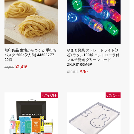
無印良品 生地からつくる 手打ち
やまと興業 ストレートライト(3
パスタ 200g(2人前) 44603277
芯) ラタン100球 コントローラ付
20袋
マルチ発光 グリーンコード
ZKLRS100MGP
Original
Current
¥
1,416
¥
3,802
Original
Current
¥
757
¥
10,511
price
price
price
price
was:
is:
was:
is:
¥3,802.
¥1,416.
¥10,511.
¥757.
47% OFF
0% OFF