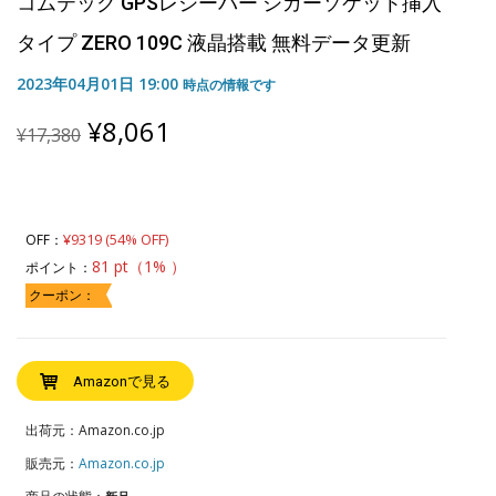
コムテック GPSレシーバー シガーソケット挿入
タイプ ZERO 109C 液晶搭載 無料データ更新
2023年04月01日 19:00
時点の情報です
Original
Current
¥
8,061
¥
17,380
price
price
was:
is:
¥17,380.
¥8,061.
¥9319 (54% OFF)
OFF：
81 pt（1% ）
ポイント：
クーポン：
Amazonで見る
出荷元：Amazon.co.jp
販売元：
Amazon.co.jp