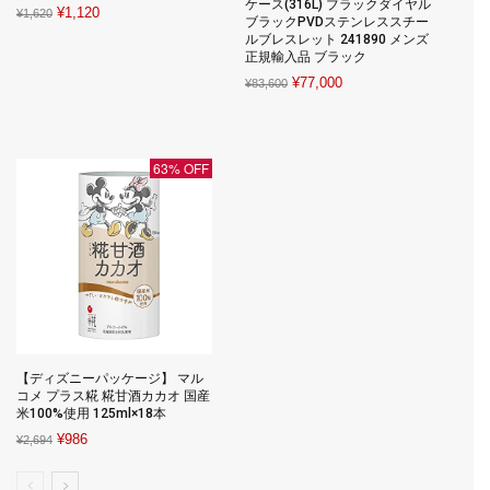
ケース(316L) ブラックダイヤル
Original
Current
¥
1,120
¥
1,620
ブラックPVDステンレススチー
price
price
ルブレスレット 241890 メンズ
正規輸入品 ブラック
was:
is:
Original
Current
¥
77,000
¥1,620.
¥1,120.
¥
83,600
price
price
was:
is:
¥83,600.
¥77,000.
63% OFF
【ディズニーパッケージ】 マル
コメ プラス糀 糀甘酒カカオ 国産
米100%使用 125ml×18本
Original
Current
¥
986
¥
2,694
price
price
was:
is: