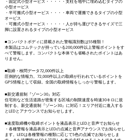
・固定式小型オービス・・・・・支柱を地中に埋め込むタイプの
小型オービス
・半可搬式小型オービス・・・・車両で運搬できるタイプの小型
オービス
・可搬式小型オービス・・・・・人が持ち運びできるサイズで三
脚に設置されるタイプの小型オービス
■コンパクトボディに搭載された警報識別数は55種類！
本製品はコムテックが持っている200,000件以上警報ポイントをす
べて警報します。コンパクトな本体でも省略されたポイントはあ
りません。
■取締・検問データ72,000件以上
圧倒的な情報力。72,000件以上の取締が行われているポイントを
GPS情報として収録。全国の取締情報をしっかり警報します。
■新交通規制『ゾーン30』対応
住宅街など生活道路が密集する区域の制限速度を時速30キロに規
制する、新交通規制『ゾーン30』に対応！エリア付近に進入する
とLEDとアナウンスでお知らせします。
■速度取締機や取締ポイントを液晶表示とLEDと音声でお知らせ
・各種警報を液晶表示とLEDの点滅と音声アナウンスでお知らせし
ます。LEDは各種警報の種類に応じて5色の点滅でお知らせしま