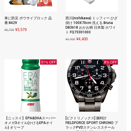
車に防災 ボウサイブロック 品
西川(nishikawa) ミッフィー ひざ
番:8429
掛け 100X70cm 洗える Bruna
DB3618 おかお柄 日本製 ホワイ
Original
Current
¥
3,579
¥
6,709
ト FQ73301003
price
price
Original
Current
¥
4,400
¥
4,400
was:
is:
price
price
¥6,709.
¥3,579.
was:
is:
¥4,400.
¥4,400.
31% OFF
8% OFF
【ニッスイ】EPA&DHAスーパー
[ビクトリノックス] 腕時計
オメガ3オイル(かけるEPAオイ
FIELDFORCE SPORT CHRONO ブ
ル) オリーブ
ラックPVDステンレススチール