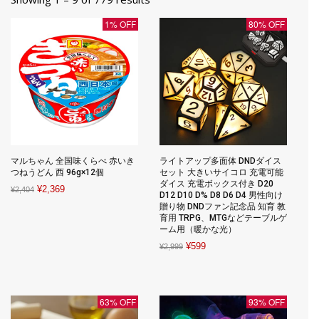
1% OFF
80% OFF
マルちゃん 全国味くらべ 赤いき
ライトアップ多面体 DNDダイス
つねうどん 西 96g×12個
セット 大きいサイコロ 充電可能
ダイス 充電ボックス付き D20
Original
Current
¥
2,369
¥
2,404
D12 D10 D% D8 D6 D4 男性向け
price
price
贈り物 DNDファン記念品 知育 教
育用 TRPG、MTGなどテーブルゲ
was:
is:
ーム用（暖かな光）
¥2,404.
¥2,369.
Original
Current
¥
599
¥
2,999
price
price
was:
is:
¥2,999.
¥599.
63% OFF
93% OFF