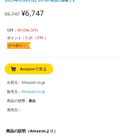
時点の情報です
Original
Current
¥
6,747
¥
6,747
price
price
was:
is:
¥6,747.
¥6,747.
¥0 (0% OFF)
OFF：
0 pt（0% ）
ポイント：
クーポン：
Amazonで見る
出荷元：Amazon.co.jp
販売元：
Amazon.co.jp
商品の状態：
新品
発売日：
商品の説明（Amazonより）