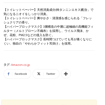
【トイレットペーパー】天然消臭成分(柿タンニンエキス)配合」で
気になるニオイをしっかり消臭。
【トイレットペーパー】爽やかさ・清潔感を感じられる「フレッ
シュクリアの香り。
【ハイパーブロックマスク】3層構造の中層に超極細の高機能フィ
ルター（メルトブローン不織布）を採用し、ウイルス飛沫、か
ぜ、花粉、PM2.5などの侵入を防ぐ。
【ハイパーブロックマスク】長時間つけていても耳が痛くなりに
くい、独自の「やわらかフィット耳掛け」を採用。
タグ:
Amazon.co.jp
Facebook
Twitter