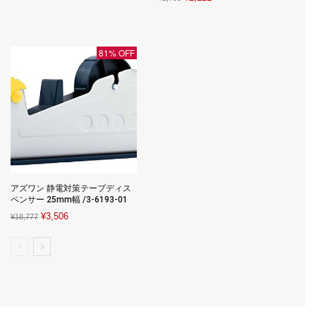
price
price
price
price
was:
is:
was:
is:
¥1,490.
¥1,416.
¥2,753.
¥2,121.
81% OFF
アズワン 静電対策テープディス
ペンサー 25mm幅 /3-6193-01
Original
Current
¥
3,506
¥
18,777
price
price
was:
is:
¥18,777.
¥3,506.