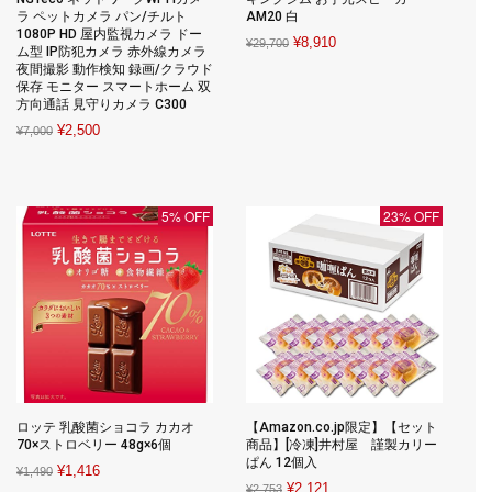
ラ ペットカメラ パン/チルト
AM20 白
1080P HD 屋内監視カメラ ドー
Original
Current
¥
8,910
¥
29,700
ム型 IP防犯カメラ 赤外線カメラ
price
price
夜間撮影 動作検知 録画/クラウド
保存 モニター スマートホーム 双
was:
is:
方向通話 見守りカメラ C300
¥29,700.
¥8,910.
Original
Current
¥
2,500
¥
7,000
price
price
was:
is:
¥7,000.
¥2,500.
5% OFF
23% OFF
ロッテ 乳酸菌ショコラ カカオ
【Amazon.co.jp限定】【セット
70×ストロベリー 48g×6個
商品】[冷凍]井村屋 謹製カリー
ぱん 12個入
Original
Current
¥
1,416
¥
1,490
Original
Current
¥
2,121
¥
2,753