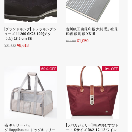
[グランドキング] トレッキングシ
古川紙工 御朱印帳 大判 思い出朱
ューズ 11260 GK26 109(チタニ
印帳 銀鼠 銀 XS15
ウム) 23.5 cm 3E
Original
Current
¥
1,050
¥
1,500
Original
Current
¥
9,618
¥
21,532
price
price
price
price
was:
is:
was:
is:
¥1,500.
¥1,050.
¥21,532.
¥9,618.
60% OFF
10% OFF
猫 キャリー バッ
[ラバガジェリー] NEWおむすびト
グ Happihausu ドッグキャリー
ート Sサイズ B62-12-12 ワイン