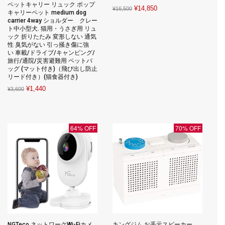
ペットキャリー リュック ポップ
Original
Current
¥
14,850
¥
16,500
キャリーペット medium dog
price
price
carrier 4way ショルダー クレー
ト中小型犬. 猫用・うさぎ用 リュ
was:
is:
ック 折りたたみ 変形しない 通気
¥16,500.
¥14,850.
性 臭気がない 引っ掻き傷に強
い 車載/ドライブ/キャンピング/
旅行/通院/災害避難用 ペットバ
ッグ (マット付き)（飛び出し防止
リード付き）(猫食器付き)
Original
Current
¥
1,440
¥
3,600
price
price
was:
is:
¥3,600.
¥1,440.
64% OFF
70% OFF
NGTeco ネットワークWi-Fiカメ
キングジム お手元スピーカー