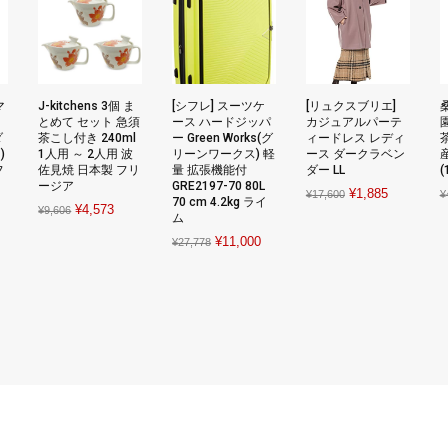
マ
J-kitchens 3個 ま
[シフレ] スーツケ
[リュクスブリエ]
とめて セット 急須
ース ハードジッパ
カジュアルパーテ
ダ
茶こし付き 240ml
ー Green Works(グ
ィードレス レディ
)
1人用 ～ 2人用 波
リーンワークス) 軽
ース ダークラベン
フ
佐見焼 日本製 フリ
量 拡張機能付
ダー LL
(
ージア
GRE2197-70 80L
Original
Current
¥
1,885
¥
17,600
¥
70 cm 4.2kg ライ
Original
Current
¥
4,573
¥
9,606
price
price
ム
rent
price
price
was:
is:
Original
Current
¥
11,000
¥
27,778
ce
was:
is:
¥17,600.
¥1,885.
price
price
¥9,606.
¥4,573.
was:
is:
949.
¥27,778.
¥11,000.