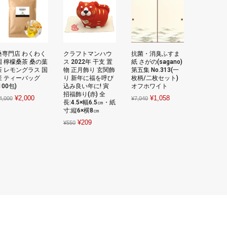
桑専門店 わくわく
クラフトマンハウ
抗菌・消臭ふすま
園 檸檬桑茶 桑の葉
ス 2022年 干支 置
紙 さがの(sagano)
茶 レモングラス 国
物 正月飾り 玄関飾
第五集 No.313(一
産 ティーバッグ
り 新年に福を呼び
枚柄/二枚セット)
100包)
込み良い年に! 寅
オフホワイト
招福飾り(赤) 全
Original
Current
Original
Current
¥
2,000
¥
1,058
4,000
¥
7,040
長:4.5×幅6.5㎝・紙
price
price
price
price
寸:縦6×横8㎝
was:
is:
was:
is:
Original
Current
¥
209
¥
550
¥4,000.
¥2,000.
¥7,040.
¥1,058.
price
price
was:
is:
¥550.
¥209.