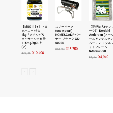
【MGO115+】マヌ
スノーピーク
【正規輸入(デン
カハニー 特大
(snow peak)
ーク)】Nordahl
1kg『メチルグリ
HOME&CAMPバー
Andersen (ノー
オキサール含有量
ナー ブラック GS-
ールアンデルセン
115mg/kg以上』
600BK
ムーミン メタル
(２)
ォトフレーム
Original
Current
¥
13,750
¥
13,750
NAN040008
Original
Current
¥
10,400
¥
20,800
price
price
Original
Cur
¥
4,949
¥
4,950
price
price
was:
is:
price
pri
was:
is:
¥13,750.
¥13,750.
was:
is:
¥20,800.
¥10,400.
¥4,950.
¥4,