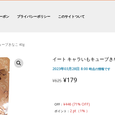
ーポン
プライバシーポリシー
このサイトついて
ーブきなこ 40g
イート キャラいもキューブきな
2023年03月28日 8:00
時点の情報です
Original
Current
¥
179
¥
625
price
price
was:
is:
¥625.
¥179.
¥446 (71% OFF)
OFF：
2 pt（1% ）
ポイント：