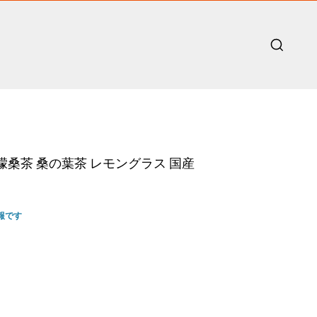
檬桑茶 桑の葉茶 レモングラス 国産
報です
nt
0.