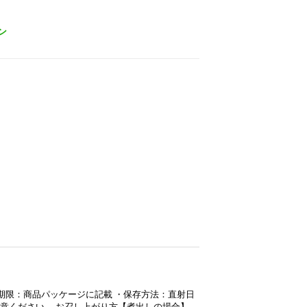
ン
）
 ・賞味期限：商品パッケージに記載 ・保存方法：直射日
意ください。 お召し上がり方【煮出しの場合】