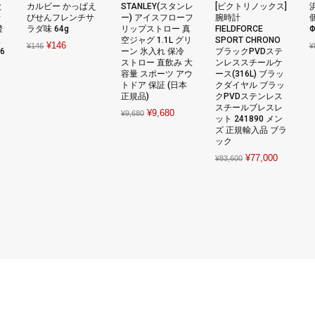
と
カルビー かっぱえ
STANLEY(スタンレ
[ビクトリノックス]
伊
びせんフレンチサ
ー) アイスフローフ
腕時計
澄
ラダ味 64g
リップストロー 真
FIELDFORCE
Φ
水
空ジャグ 1.1L グリ
SPORT CHRONO
Original
Current
¥
146
¥
146
¥
6
ーン 氷入れ 保冷
ブラックPVDステ
price
price
ストロー 直飲み 大
ンレススチールケ
容量 スポーツ アウ
ース(316L) ブラッ
was:
is:
rent
トドア 保証 (日本
クダイヤル ブラッ
¥146.
¥146.
ce
正規品)
クPVDステンレス
スチールブレスレ
Original
Current
¥
9,680
¥
9,680
ット 241890 メン
708.
price
price
ズ 正規輸入品 ブラ
ック
was:
is:
Original
Current
¥
77,000
¥9,680.
¥9,680.
¥
83,600
price
price
was:
is:
¥83,600.
¥77,000.