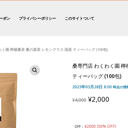
ーポン
プライバシーポリシー
このサイトついて
く園 檸檬桑茶 桑の葉茶 レモングラス 国産 ティーバッグ (100包)
桑専門店 わくわく園 檸
ティーバッグ (100包)
2023年03月28日 8:00
時点の情
Original
Curre
¥
2,000
¥
4,000
price
price
was:
is:
¥4,000.
¥2,00
¥2000 (50% OFF)
OFF：