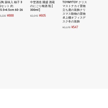
浜陶 薬味入 柚子 3
中埜酒造 國盛 酒蔵
TOYMYTOY クリス
個セット 約
のにごり梅酒 瓶 [
マストナカイ置物
5.5×4.5cm 60-26
300ml ]
立ち鹿の装飾クリ
スマス動物の置物
Original
Current
Original
Current
¥
888
¥
605
8,230
¥
2,040
卓上棚オフィスデ
price
price
price
price
スク冬の装飾
was:
is:
was:
is:
Original
Current
¥
547
¥
2,178
¥8,230.
¥888.
¥2,040.
¥605.
price
price
was:
is:
¥2,178.
¥547.