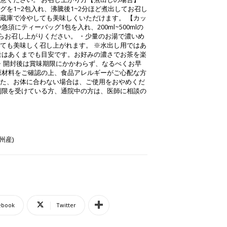
グを1~2包入れ、沸騰後1~2分ほど煮出してお召し
蔵庫で冷やしても美味しくいただけます。 【カッ
須にティーバッグ1包を入れ、200ml~500mlの
からお召し上がりください。 ・少量のお湯で濃いめ
ても美味しく召し上がれます。 ※水出し用ではあ
量はあくまでも目安です。お好みの濃さでお茶を楽
 ・開封後は賞味期限にかかわらず、なるべくお早
原材料をご確認の上、食品アレルギーがご心配な方
た、お体に合わない場合は、ご使用をおやめくだ
制限を受けている方、通院中の方は、医師に相談の
州産)
ebook
Twitter