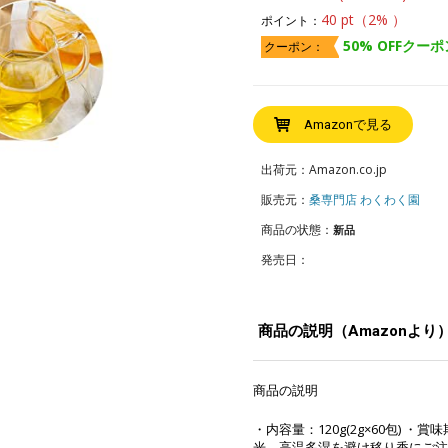
40 pt（2% ）
ポイント：
50% OFFクーポ
クーポン：
Amazonで見る
出荷元：Amazon.co.jp
販売元：
桑専門店 わくわく園
商品の状態：
新品
発売日：
商品の説明（Amazonより
商品の説明
・内容量：120g(2g×60包)
光、高温多湿を避け移り香にご注