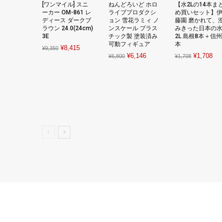
[ワンマイル] スニ
ねんどろいど ホロ
【水2Lの14本ま
ーカー OM-861 レ
ライブプロダクシ
め買いセット】
ディース ダークブ
ョン 雪花ラミィ ノ
藤園 磨かれて、
ラウン 24.0(24cm)
ンスケール プラス
みきった日本の
3E
チック製 塗装済み
2L 島根8本＋信州
可動フィギュア
本
Original
Current
¥
8,415
¥
9,350
Original
Current
Original
Cur
¥
6,146
¥
1,708
¥
6,800
¥
1,708
price
price
price
price
price
pri
was:
is:
was:
is:
was:
is:
¥9,350.
¥8,415.
¥6,800.
¥6,146.
¥1,708.
¥1,