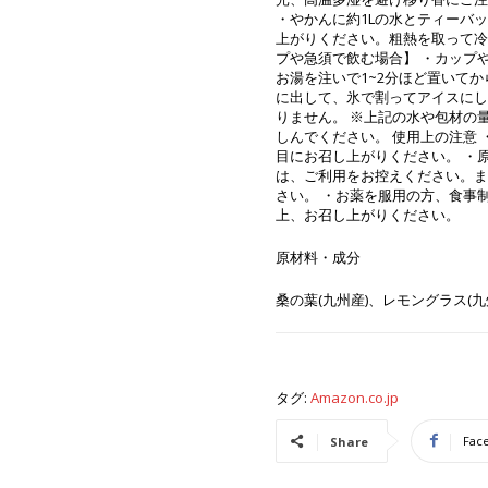
・やかんに約1Lの水とティーバッ
上がりください。粗熱を取って冷
プや急須で飲む場合】 ・カップや急
お湯を注いで1~2分ほど置いて
に出して、氷で割ってアイスにし
りません。 ※上記の水や包材の
しんでください。 使用上の注意
目にお召し上がりください。 ・
は、ご利用をお控えください。ま
さい。 ・お薬を服用の方、食事
上、お召し上がりください。
原材料・成分
桑の葉(九州産)、レモングラス(九
タグ:
Amazon.co.jp
Fac
Share