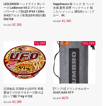
LEDLENSER ヘッドライト Hシリ
Happihausu 猫 ベッド 犬 ベッド
ーズ Ledlenser H3.2 ブリスター
冷感 夏用 四季 ベッドペッド 猫
パワーチップ型LED IPX4 120lm
こたつ メッシュ 通気性いい（ブ
単4形アルカリ乾電池3本用(付属)
ルー、M）
500768
Original
Current
¥
1,340
¥
2,680
Original
Current
¥
2,300
¥
4,400
price
price
price
price
was:
is:
was:
is:
¥2,680.
¥1,340.
¥4,400.
¥2,300.
1% OFF
70% OFF
日清食品 日清焼そばU.F.O. 和風
[アンブロ] ドリンクホルダー
醤油てりやきマヨネーズ焼そば
UUATJA40 GY F
(カップ麺) 114g ×12個
Original
Current
¥
670
¥
2,200
Original
Current
¥
2,389
¥
2,423
price
price