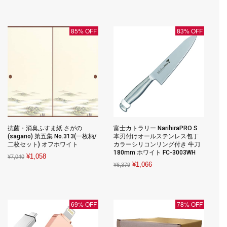
price
price
was:
is:
was:
is:
¥2,200.
¥670.
¥2,423.
¥2,389.
85% OFF
83% OFF
抗菌・消臭ふすま紙 さがの
富士カトラリー NarihiraPRO S
(sagano) 第五集 No.313(一枚柄/
本刃付けオールステンレス包丁
二枚セット) オフホワイト
カラーシリコンリング付き 牛刀
180mm ホワイト FC-3003WH
Original
Current
¥
1,058
¥
7,040
Original
Current
¥
1,066
¥
6,379
price
price
price
price
was:
is:
was:
is:
¥7,040.
¥1,058.
¥6,379.
¥1,066.
69% OFF
78% OFF