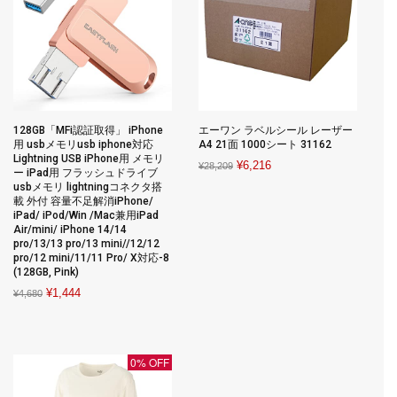
128GB「MFi認証取得」 iPhone
エーワン ラベルシール レーザー
用 usbメモリusb iphone対応
A4 21面 1000シート 31162
Lightning USB iPhone用 メモリ
Original
Current
¥
6,216
¥
28,209
ー iPad用 フラッシュドライブ
price
price
usbメモリ lightningコネクタ搭
載 外付 容量不足解消iPhone/
was:
is:
iPad/ iPod/Win /Mac兼用iPad
¥28,209.
¥6,216.
Air/mini/ iPhone 14/14
pro/13/13 pro/13 mini//12/12
pro/12 mini/11/11 Pro/ X対応-8
(128GB, Pink)
Original
Current
¥
1,444
¥
4,680
price
price
was:
is:
¥4,680.
¥1,444.
0% OFF