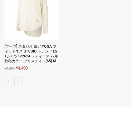
[プーマ] スタジオ ヨガ YOGA フ
ィットネス STUDIO トレンド LS
Tシャツ522624 レディース 22年
秋冬カラー プリスティン(65) M
Original
Current
¥
4,400
¥
4,400
price
price
was:
is:
¥4,400.
¥4,400.