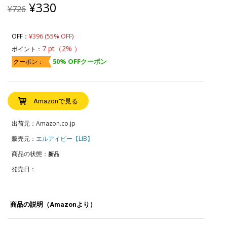
Original
Current
¥
330
¥
726
price
price
was:
is:
¥726.
¥330.
¥396 (55% OFF)
OFF：
7 pt（2% ）
ポイント：
50% OFFクーポン
クーポン：
Amazonで見る
出荷元：Amazon.co.jp
販売元：
エルアイビー【LIB】
商品の状態：
新品
発売日：
商品の説明（Amazonより）