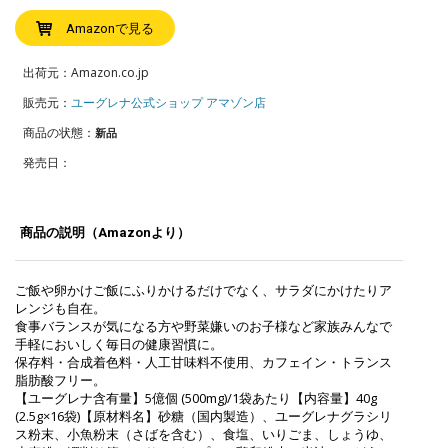
Amazonで見る
出荷元：Amazon.co.jp
販売元：
ユーグレナ公式ショップ アマゾン店
商品の状態：
新品
発売日：
商品の説明（Amazonより）
ご飯や卵かけご飯にふりかけるだけでなく、サラダにかけたりア
レンジも自在。
食事バランスが気になる方や野菜嫌いのお子様など家族みんなで
手軽においしく毎日の健康習慣に。
保存料・合成着色料・人工甘味料不使用、カフェイン・トランス
脂肪酸フリー。
【ユーグレナ含有量】5億個 (500mg)/1袋あたり【内容量】40g
(2.5g×16袋)【原材料名】砂糖（国内製造）、ユーグレナグラシリ
ス粉末、小魚粉末（さばを含む）、食塩、いりごま、しょうゆ、