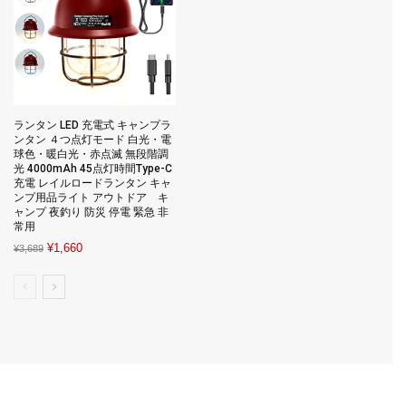
ランタン LED 充電式 キャンプラ
ンタン ４つ点灯モード 白光・電
球色・暖白光・赤点滅 無段階調
光 4000mAh 45点灯時間Type-C
充電 レイルロードランタン キャ
ンプ用品ライト アウトドア キ
ャンプ 夜釣り 防災 停電 緊急 非
常用
Original
Current
¥
1,660
¥
3,689
price
price
was:
is:
¥3,689.
¥1,660.