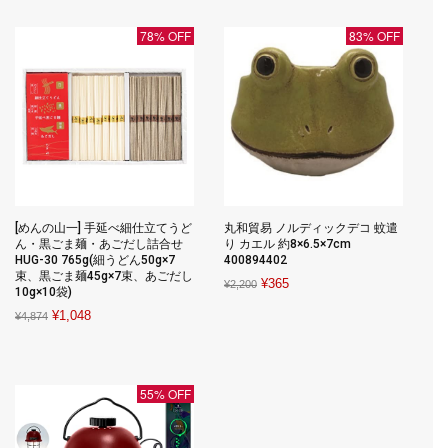
was:
is:
¥462.
¥179.
¥41,120.
¥17,757.
78% OFF
83% OFF
[めんの山一] 手延べ細仕立てうど
丸和貿易 ノルディックデコ 蚊遣
ん・黒ごま麺・あごだし詰合せ
り カエル 約8×6.5×7cm
HUG-30 765g(細うどん50g×7
400894402
束、黒ごま麺45g×7束、あごだし
Original
Current
¥
365
¥
2,200
10g×10袋)
price
price
Original
Current
¥
1,048
¥
4,874
was:
is:
price
price
¥2,200.
¥365.
was:
is:
¥4,874.
¥1,048.
55% OFF