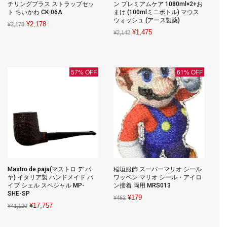
チリングプラス ストラップセッ
ン プレミアムケア 1080ml×2+お
ト ちいかわ CK-06A
まけ (100mlミニボトル) マウス
ウォッシュ (アース製薬)
Original
Current
¥
2,178
¥
2,178
Original
Current
¥
1,475
¥
2,142
price
price
price
price
was:
is:
was:
is:
¥2,178.
¥2,178.
¥2,142.
¥1,475.
57% OFF
61% OFF
Mastro de paja(マストロ デ パ
稲垣服飾 スーパーマリオ シール
ヤ) イタリア製 ハンドメイド パ
ワッペン マリオ シール・アイロ
イプ シェル スペシャル MP-
ン接着 両用 MRS013
SHE-SP
Original
Current
¥
179
¥
462
Original
Current
¥
17,757
¥
41,120
price
price
price
price
was:
is: