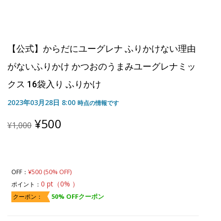
【公式】からだにユーグレナ ふりかけない理由
がないふりかけ かつおのうまみユーグレナミッ
クス 16袋入り ふりかけ
2023年03月28日 8:00
時点の情報です
Original
Current
¥
500
¥
1,000
price
price
was:
is:
¥1,000.
¥500.
¥500 (50% OFF)
OFF：
0 pt（0% ）
ポイント：
50% OFFクーポン
クーポン：