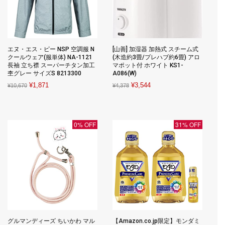
エヌ・エス・ピー NSP 空調服 N
[山善] 加湿器 加熱式 スチーム式
クールウェア(服単体) NA-1121
(木造約3畳/プレハブ約6畳) アロ
長袖 立ち襟 スーパーチタン加工
マポット付 ホワイト KS1-
杢グレー サイズS 8213300
A086(W)
Original
Current
Original
Current
¥
1,871
¥
3,544
¥
10,670
¥
4,378
price
price
price
price
was:
is:
was:
is:
¥10,670.
¥1,871.
¥4,378.
¥3,544.
0% OFF
31% OFF
グルマンディーズ ちいかわ マル
【Amazon.co.jp限定】モンダミ