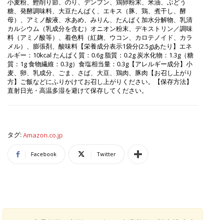
小麦粉、鰹削り節、のり、デンプン、鶏卵粉末、米油、ぶどう
糖、発酵調味料、大豆たんぱく、エキス（豚、鶏、煮干し、酵
母）、アミノ酸液、水あめ、みりん、たんぱく加水分解物、乳清
カルシウム（乳成分を含む）オニオン粉末、デキストリン／調味
料（アミノ酸等）、着色料（紅麹、ウコン、カロテノイド、カラ
メル）、膨張剤、酸味料【栄養成分表示1袋分(2.5g)あたり】エネ
ルギー：10kcal たんぱく質：0.6g 脂質：0.2g 炭水化物：1.3g（糖
質：1g 食物繊維：0.3g）食塩相当量：0.3g【アレルギー成分】小
麦、卵、乳成分、ごま、さば、大豆、鶏肉、豚肉【お召し上がり
方】ご飯などにふりかけてお召し上がりください。【保存方法】
直射日光・高温多湿を避けて保存してください。
タグ:
Amazon.co.jp
Facebook
Twitter