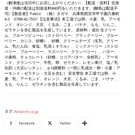
（解凍後は当日中にお召し上がりください） 【配送・送料】北海
道・沖縄の配送は別途送料840円をいただきます。(離島は配送不
可) 【製造者】Patico （株）タガヤ 兵庫県西宮市甲子園六番町
6-5 0798-42-7507 【注意事項】本工場では卵、小麦、乳、アーモ
ンド、オレンジ、大豆、くるみ、ごま、バナナ、もも、りんご、
ゼラチンを含む製品を生産しています。 原材料・成分 生クリー
ム、フルーツピューレ（ストロベリー、ブラックベリー、ブルー
ベリー、カシス、砂糖）、砂糖、クリームチーズ（生乳、クリー
ム、乳たん白、食塩、乳清ミネラル）、ミックスベリー（ストロ
ベリー、ブルーベリー、ラズベリー、クランベリー）、バター、
小麦粉、チョコレート（砂糖、ココアバター、全粉乳）、アーモ
ンド、クランベリー、牛乳、卵、ゼラチン、レモン果汁、塩／乳
化剤（大豆レシチン）、p H調整剤（一部に乳成分・卵・小麦・ア
ーモンド・ゼラチン・大豆を含む） 安全警告 本工場では卵、小
麦、乳、アーモンド、オレンジ、大豆、くるみ、ごま、バナナ、
もも、りんご、ゼラチンを含む製品を生産しています。
タグ:
Amazon.co.jp
Facebook
Twitter