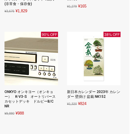
(非常食・保存食)
Original
Current
¥
165
¥
1,279
Original
Current
¥
1,829
¥
3,675
price
price
price
price
was:
is:
was:
is:
¥1,279.
¥165.
¥3,675.
¥1,829.
90% OFF
38% OFF
ONKYO オンキヨー（オンキョ
新日本カレンダー 2023年 カレン
ー） K-V3-S オートリバース
ダー 壁掛け 盆栽 NK152
カセットデッキ ドルビーB/C
Original
Current
¥
824
¥
1,320
NR
price
price
Original
Current
¥
988
¥
9,880
was:
is:
price
price
¥1,320.
¥824.
was:
is:
¥9,880.
¥988.