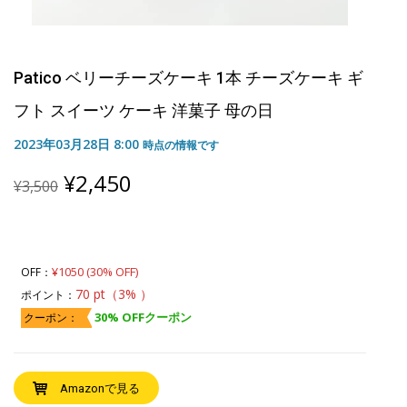
Patico ベリーチーズケーキ 1本 チーズケーキ ギ
フト スイーツ ケーキ 洋菓子 母の日
2023年03月28日 8:00
時点の情報です
Original
Current
¥
2,450
¥
3,500
price
price
was:
is:
¥3,500.
¥2,450.
¥1050 (30% OFF)
OFF：
70 pt（3% ）
ポイント：
30% OFFクーポン
クーポン：
Amazonで見る