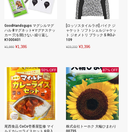
GoodHandsgups マグシルマグ
[ロッソスタイルラボ] バイク ジ
ハル 8マグネット+マグナステッ
ャケット ソフトシェルジャケッ
カー 穴を開けない 繰り返し
ト ジオメトリ ブラック S ROJ-
K1000401
109
Original
Current
Original
Current
¥
1,386
¥
3,396
¥
1,980
¥
23,232
price
price
price
price
was:
is:
was:
is:
¥1,980.
¥1,386.
¥23,232.
¥3,396.
50% OFF
87% OFF
尾西食品 CoCo壱番屋監修 マイ
株式会社トーホク 大輪ひまわり
ルドカレーライスセット 6袋入
00735