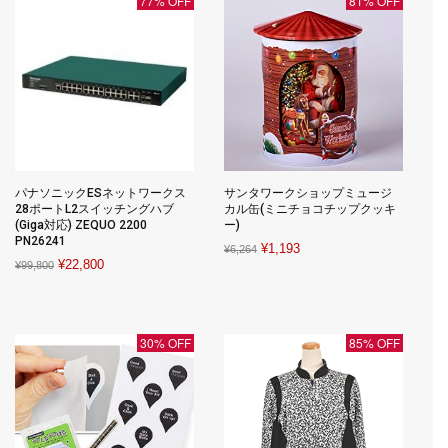
77% OFF
81% OFF
パナソニックESネットワークス
サンタワークショップミュージ
28ポートL2スイッチングハブ
カル缶(ミニチョコチップクッキ
(Giga対応) ZEQUO 2200
ー)
PN26241
Original
Current
¥
1,193
¥
6,264
Original
Current
¥
22,800
¥
99,800
price
price
price
price
was:
is:
was:
is:
¥6,264.
¥1,193.
¥99,800.
¥22,800.
30% OFF
85% OFF