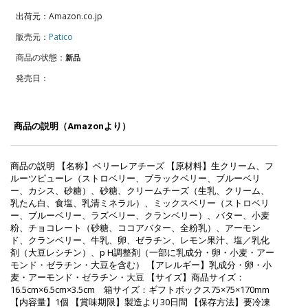
出荷元：Amazon.co.jp
販売元：
Patico
商品の状態：
新品
発売日：
商品の説明（Amazonより）
商品の説明 【名称】ベリーレアチーズ 【原材料】生クリーム、フ
ルーツピューレ（ストロベリー、ブラックベリー、ブルーベリ
ー、カシス、砂糖）、砂糖、クリームチーズ（生乳、クリーム、
乳たん白、食塩、乳清ミネラル）、ミックスベリー（ストロベリ
ー、ブルーベリー、ラズベリー、クランベリー）、バター、小麦
粉、チョコレート（砂糖、ココアバター、全粉乳）、アーモン
ド、クランベリー、牛乳、卵、ゼラチン、レモン果汁、塩／乳化
剤（大豆レシチン）、p H調整剤（一部に乳成分・卵・小麦・アー
モンド・ゼラチン・大豆を含む） 【アレルギー】乳成分・卵・小
麦・アーモンド・ゼラチン・大豆 【サイズ】商品サイズ：
16.5cm×6.5cm×3.5cm 箱サイズ：ギフトボックス75×75×170mm
【内容量】1個 【賞味期限】製造より30日間 【保存方法】要冷凍