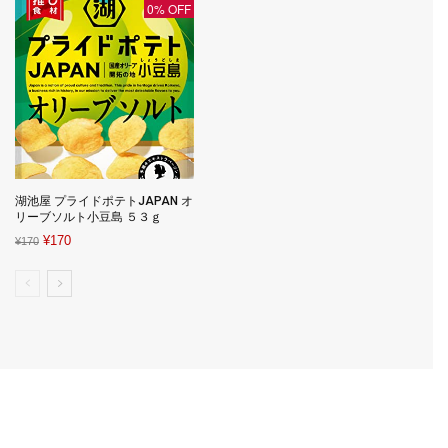
0% OFF
湖池屋 プライドポテトJAPAN オ
リーブソルト小豆島 ５３ｇ
Original
Current
¥
170
¥
170
price
price
was:
is:
¥170.
¥170.