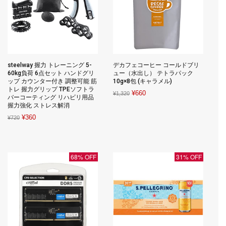
steelway 握力 トレーニング 5-
デカフェコーヒー コールドブリ
60kg負荷 6点セット ハンドグリ
ュー（水出し） テトラパック
ップ カウンター付き 調整可能 筋
10g×8包 (キャラメル)
トレ 握力グリップ TPEソフトラ
Original
Current
¥
660
¥
1,320
バーコーティング リハビリ用品
price
price
握力強化 ストレス解消
was:
is:
Original
Current
¥
360
¥
720
¥1,320.
¥660.
price
price
was:
is:
¥720.
¥360.
68% OFF
31% OFF