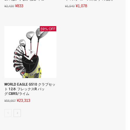
Original
Current
Original
Current
¥
833
¥
1,078
¥
2,420
¥
1,540
price
price
price
price
was:
is:
was:
is:
¥2,420.
¥833.
¥1,540.
¥1,078.
59% OFF
WORLD EAGLE G510 クラブセッ
ト 12本 フレックスR バッ
グ:CBR5/ライム
Original
Current
¥
23,313
¥
56,667
price
price
was:
is:
¥56,667.
¥23,313.