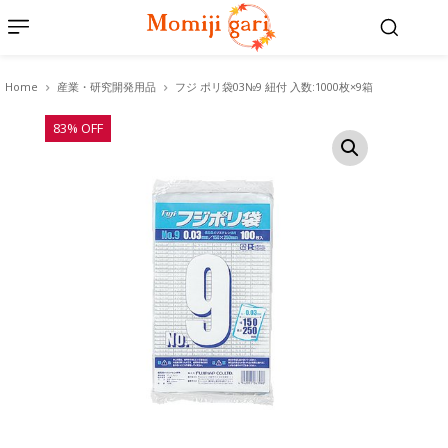
Home
産業・研究開発用品
フジ ポリ袋03№9 紐付 入数:1000枚×9箱
83% OFF