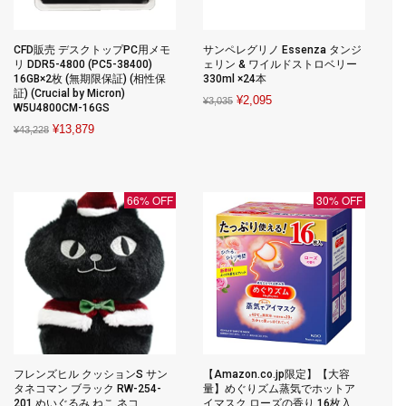
CFD販売 デスクトップPC用メモ
サンペレグリノ Essenza タンジ
リ DDR5-4800 (PC5-38400)
ェリン & ワイルドストロベリー
16GB×2枚 (無期限保証) (相性保
330ml ×24本
証) (Crucial by Micron)
Original
Current
¥
2,095
¥
3,035
W5U4800CM-16GS
price
price
Original
Current
¥
13,879
¥
43,228
was:
is:
price
price
¥3,035.
¥2,095.
was:
is:
¥43,228.
¥13,879.
66% OFF
30% OFF
フレンズヒル クッションS サン
【Amazon.co.jp限定】【大容
タネコマン ブラック RW-254-
量】めぐりズム蒸気でホットア
201 ぬいぐるみ ねこ ネコ
イマスク ローズの香り 16枚入