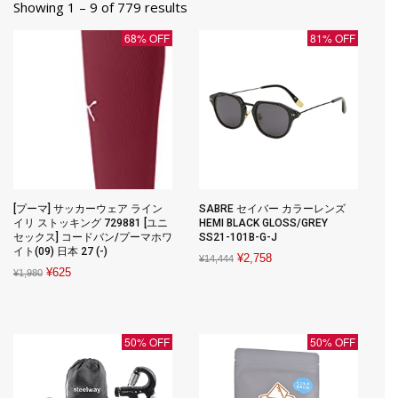
Showing 1 – 9 of 779 results
68% OFF
81% OFF
[プーマ] サッカーウェア ライン
SABRE セイバー カラーレンズ
イリ ストッキング 729881 [ユニ
HEMI BLACK GLOSS/GREY
セックス] コードバン/プーマホワ
SS21-101B-G-J
イト(09) 日本 27 (-)
Original
Current
¥
2,758
¥
14,444
Original
Current
¥
625
¥
1,980
price
price
price
price
was:
is:
was:
is:
¥14,444.
¥2,758.
¥1,980.
¥625.
50% OFF
50% OFF