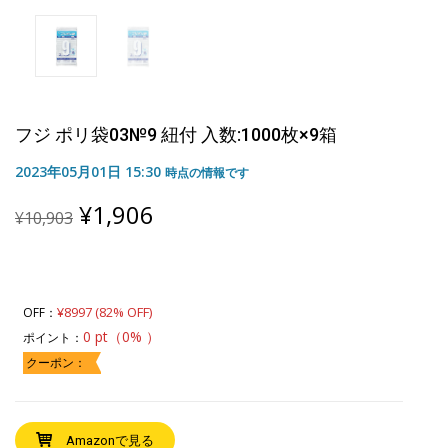
フジ ポリ袋03№9 紐付 入数:1000枚×9箱
2023年05月01日 15:30
時点の情報です
Original
Current
¥
1,906
¥
10,903
price
price
was:
is:
¥10,903.
¥1,906.
¥8997 (82% OFF)
OFF：
0 pt（0% ）
ポイント：
クーポン：
Amazonで見る