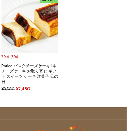
¥3,500.
¥2,450.
¥3,800.
¥2,660.
70pt
(3%)
Patico バスクチーズケーキ 1本
チーズケーキ お取り寄せ ギフ
ト スイーツ ケーキ 洋菓子 母の
日
Original
Current
¥
2,450
¥
3,500
price
price
was:
is:
¥3,500.
¥2,450.