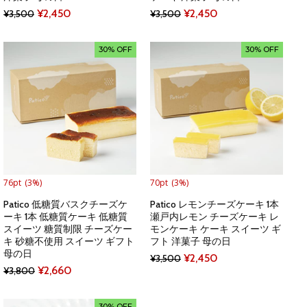
Original
Current
Original
Current
¥
2,450
¥
2,450
¥
3,500
¥
3,500
price
price
price
price
was:
is:
was:
is:
30% OFF
30% OFF
¥3,500.
¥2,450.
¥3,500.
¥2,450.
76pt
(3%)
70pt
(3%)
Patico 低糖質バスクチーズケ
Patico レモンチーズケーキ 1本
ーキ 1本 低糖質ケーキ 低糖質
瀬戸内レモン チーズケーキ レ
スイーツ 糖質制限 チーズケー
モンケーキ ケーキ スイーツ ギ
キ 砂糖不使用 スイーツ ギフト
フト 洋菓子 母の日
母の日
Original
Current
¥
2,450
¥
3,500
Original
Current
¥
2,660
¥
3,800
price
price
price
price
was:
is:
was:
is:
30% OFF