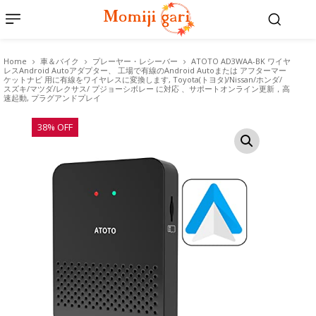
Home
車＆バイク
プレーヤー・レシーバー
ATOTO AD3WAA-BK ワイヤ
レスAndroid Autoアダプター、 工場で有線のAndroid Autoまたは アフターマー
ケットナビ 用に有線をワイヤレスに変換します, Toyota(トヨタ)/Nissan/ホンダ/
スズキ/マツダ/レクサス/ プジョーシボレー に対応 、サポートオンライン更新，高
速起動, プラグアンドプレイ
38% OFF