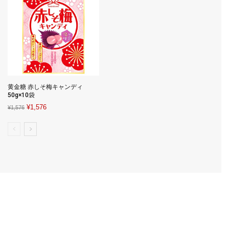
黄金糖 赤しそ梅キャンディ
50g×10袋
Original
Current
¥
1,576
¥
1,576
price
price
was:
is:
¥1,576.
¥1,576.