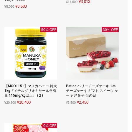
Original
Current
¥
3,013
¥
17,600
Original
Current
¥
3,680
¥
5,060
price
price
price
price
was:
is:
was:
is:
¥17,600.
¥3,013.
¥5,060.
¥3,680.
50% OFF
30% OFF
【MGO115+】マヌカハニー 特大
Patico ベリーチーズケーキ 1本
1kg『メチルグリオキサール含有
チーズケーキ ギフト スイーツ ケ
量 115mg/kg以上』 (２)
ーキ 洋菓子 母の日
Original
Current
Original
Current
¥
10,400
¥
2,450
¥
20,800
¥
3,500
price
price
price
price
was:
is:
was:
is:
¥20,800.
¥10,400.
¥3,500.
¥2,450.
0% OFF