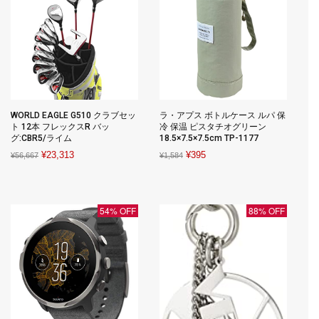
WORLD EAGLE G510 クラブセッ
ラ・アプス ボトルケース ルパ 保
ト 12本 フレックスR バッ
冷 保温 ピスタチオグリーン
グ:CBR5/ライム
18.5×7.5×7.5cm TP-1177
Original
Current
Original
Current
¥
23,313
¥
395
¥
56,667
¥
1,584
price
price
price
price
was:
is:
was:
is:
¥56,667.
¥23,313.
¥1,584.
¥395.
54% OFF
88% OFF