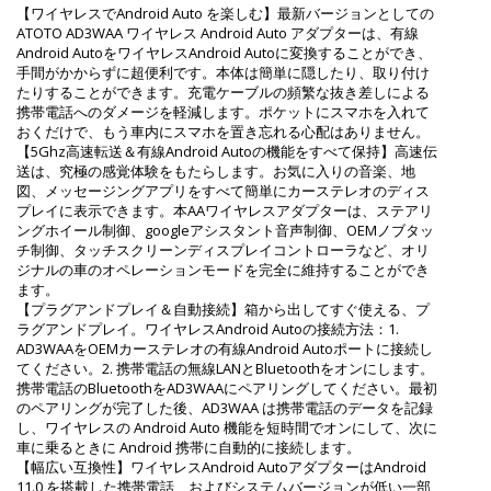
【ワイヤレスでAndroid Auto を楽しむ】最新バージョンとしての
ATOTO AD3WAA ワイヤレス Android Auto アダプターは、有線
Android AutoをワイヤレスAndroid Autoに変換することができ、
手間がかからずに超便利です。本体は簡単に隠したり、取り付け
たりすることができます。充電ケーブルの頻繁な抜き差しによる
携帯電話へのダメージを軽減します。ポケットにスマホを入れて
おくだけで、もう車内にスマホを置き忘れる心配はありません。
【5Ghz高速転送＆有線Android Autoの機能をすべて保持】高速伝
送は、究極の感覚体験をもたらします。お気に入りの音楽、地
図、メッセージングアプリをすべて簡単にカーステレオのディス
プレイに表示できます。本AAワイヤレスアダプターは、ステアリ
ングホイール制御、googleアシスタント音声制御、OEMノブタッ
チ制御、タッチスクリーンディスプレイコントローラなど、オリ
ジナルの車のオペレーションモードを完全に維持することができ
ます。
【プラグアンドプレイ＆自動接続】箱から出してすぐ使える、プ
ラグアンドプレイ。ワイヤレスAndroid Autoの接続方法：1.
AD3WAAをOEMカーステレオの有線Android Autoポートに接続し
てください。2. 携帯電話の無線LANとBluetoothをオンにします。
携帯電話のBluetoothをAD3WAAにペアリングしてください。最初
のペアリングが完了した後、AD3WAA は携帯電話のデータを記録
し、ワイヤレスの Android Auto 機能を短時間でオンにして、次に
車に乗るときに Android 携帯に自動的に接続します。
【幅広い互換性】ワイヤレスAndroid AutoアダプターはAndroid
11.0 を搭載した携帯電話、およびシステムバージョンが低い一部