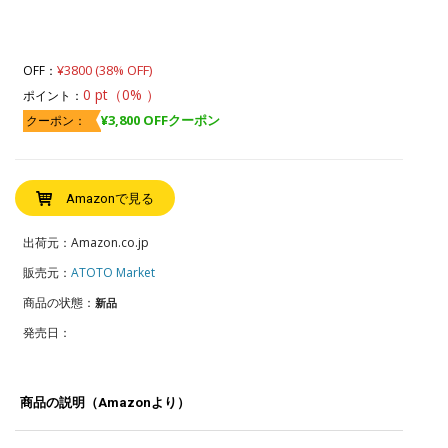
was:
is:
¥9,990.
¥6,190.
¥3800 (38% OFF)
OFF：
0 pt（0% ）
ポイント：
¥3,800 OFFクーポン
クーポン：
Amazonで見る
出荷元：Amazon.co.jp
販売元：
ATOTO Market
商品の状態：
新品
発売日：
商品の説明（Amazonより）