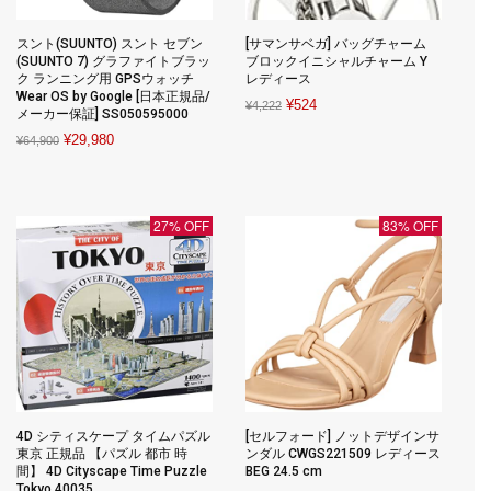
スント(SUUNTO) スント セブン
[サマンサベガ] バッグチャーム
(SUUNTO 7) グラファイトブラッ
ブロックイニシャルチャーム Y
ク ランニング用 GPSウォッチ
レディース
Wear OS by Google [日本正規品/
Original
Current
¥
524
¥
4,222
メーカー保証] SS050595000
price
price
Original
Current
¥
29,980
¥
64,900
was:
is:
price
price
¥4,222.
¥524.
was:
is:
¥64,900.
¥29,980.
27% OFF
83% OFF
4D シティスケープ タイムパズル
[セルフォード] ノットデザインサ
東京 正規品 【パズル 都市 時
ンダル CWGS221509 レディース
間】 4D Cityscape Time Puzzle
BEG 24.5 cm
Tokyo 40035