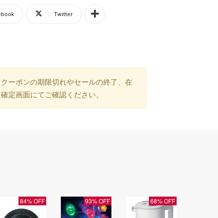
ebook
Twitter
）クーポンの期限切れやセールの終了、在
文確定画面にてご確認ください。
84% OFF
93% OFF
68% OFF