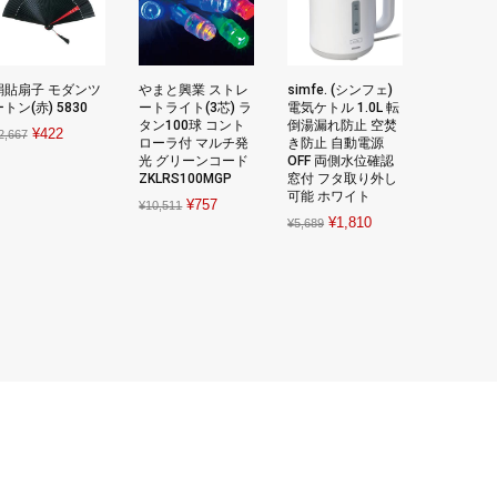
絹貼扇子 モダンツ
やまと興業 ストレ
simfe. (シンフェ)
トン(赤) 5830
ートライト(3芯) ラ
電気ケトル 1.0L 転
タン100球 コント
倒湯漏れ防止 空焚
Original
Current
¥
422
2,667
ローラ付 マルチ発
き防止 自動電源
price
price
光 グリーンコード
OFF 両側水位確認
ZKLRS100MGP
窓付 フタ取り外し
was:
is:
可能 ホワイト
Original
Current
¥
757
¥2,667.
¥422.
¥
10,511
Original
Current
¥
1,810
¥
5,689
price
price
price
price
was:
is:
was:
is:
¥10,511.
¥757.
¥5,689.
¥1,810.