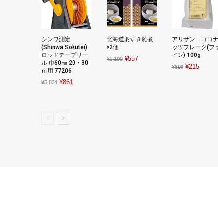
シンワ測定
北海道あずき雑煮
アリサン ココ
(Shinwa Sokutei)
×2個
ッツフレーク(フ
ロッドテープリー
イン) 100g
Original
Current
¥
557
¥
1,190
ル 巾60㎜ 20・30
Original
Curren
¥
215
¥
899
price
price
ｍ用 77206
price
price
was:
is:
Original
Current
¥
861
¥
5,834
was:
is:
¥1,190.
¥557.
price
price
¥899.
¥215.
was:
is:
¥5,834.
¥861.