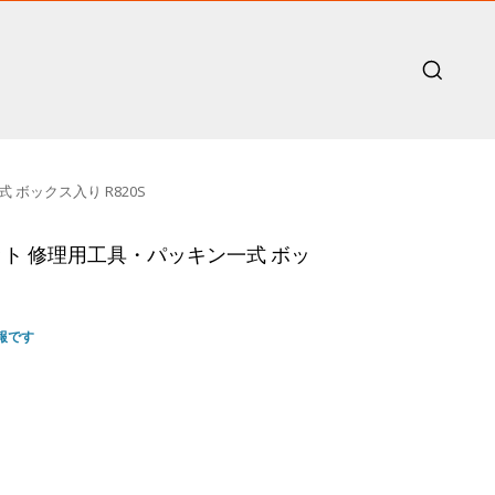
 ボックス入り R820S
キット 修理用工具・パッキン一式 ボッ
報です
rent
e
,105.