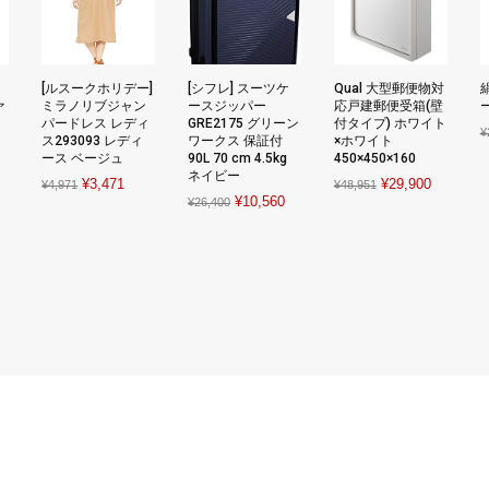
ナ
[ルスークホリデー]
[シフレ] スーツケ
Qual 大型郵便物対
ァ
ミラノリブジャン
ースジッパー
応戸建郵便受箱(壁
ー
パードレス レディ
GRE2175 グリーン
付タイプ) ホワイト
¥
ス293093 レディ
ワークス 保証付
×ホワイト
t
ース ベージュ
90L 70 cm 4.5kg
450×450×160
ネイビー
Original
Current
Original
Current
¥
3,471
¥
29,900
¥
4,971
¥
48,951
Original
Current
¥
10,560
¥
26,400
price
price
price
price
price
price
was:
is:
was:
is:
was:
is:
¥4,971.
¥3,471.
¥48,951.
¥29,900.
¥26,400.
¥10,560.