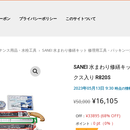
ーポン
プライバシーポリシー
このサイトついて
ナンス用品・水栓工具
SANEI 水まわり修繕キット 修理用工具・パッキン一式
SANEI 水まわり修繕
クス入り R820S
2023年05月13日 9:30
時点の情
Original
Cur
¥
16,105
¥
50,000
price
pric
was:
is:
¥33895 (68% OFF)
OFF：
¥50,000.
¥16
0 pt（0% ）
ポイント：