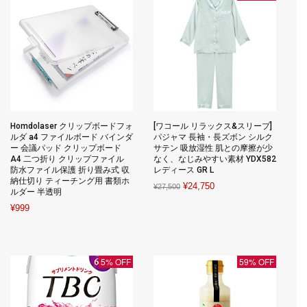
Homdolaser クリップボードフォ
[ワコール リラックス&スリープ]
ルダ a4 ファイルボード バインダ
パジャマ 長袖・長ズボン シルク
ー 会議パッド クリップボード
サテン 吸放湿性 肌との摩擦が少
A4 二つ折り クリップファイル
なく、なじみやすい素材 YDX582
防水ファイル保護 折り畳み式 収
レディース GR L
納仕切り ティーチング用 書類ホ
Original
Current
¥
24,750
¥
27,500
ルダー 半透明
price
price
¥
999
was:
is:
¥27,500.
¥24,750.
5% OFF
59% OFF