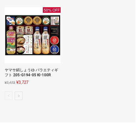
¥4,800.
¥2,980.
¥2,970.
¥1,577.
50% OFF
ヤマサ絹しょうゆ バラエティギ
フト 205-G194-05 KI-100R
Original
Current
¥
3,727
¥
7,473
price
price
was:
is:
¥7,473.
¥3,727.