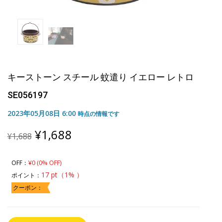
キーストーン スチール 蚊遣り イエロー レトロ
SE056197
2023年05月08日 6:00
時点の情報です
Original
Current
¥
1,688
¥
1,688
price
price
was:
is:
¥1,688.
¥1,688.
¥0 (0% OFF)
OFF：
17 pt（1% ）
ポイント：
クーポン：