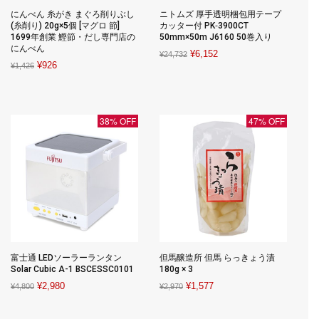
にんべん 糸がき まぐろ削りぶし
ニトムズ 厚手透明梱包用テープ
(糸削り) 20g×5個 [マグロ 節]
カッター付 PK‐3900CT
1699年創業 鰹節・だし専門店の
50mm×50m J6160 50巻入り
にんべん
Original
Current
¥
6,152
¥
24,732
Original
Current
¥
926
¥
1,426
price
price
price
price
was:
is:
was:
is:
¥24,732.
¥6,152.
¥1,426.
¥926.
38% OFF
47% OFF
富士通 LEDソーラーランタン
但馬醸造所 但馬 らっきょう漬
Solar Cubic A-1 BSCESSC0101
180g × 3
Original
Current
Original
Current
¥
2,980
¥
1,577
¥
4,800
¥
2,970
price
price
price
price
was:
is:
was:
is: