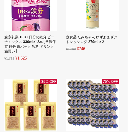
森永乳業 TBC 1日分の鉄分 ピー
森食品 たみちゃん ゆずあまざけ
チミックス 330ml×12本 [ 常温保
ドレッシング 270ml × 2
存 鉄分 紙パック 飲料 ドリンク
Original
Current
¥
746
¥
1,800
箱買い ]
price
price
Original
Current
¥
1,625
¥
1,711
was:
is:
price
price
¥1,800.
¥746.
was:
is:
¥1,711.
¥1,625.
35% OFF
75% OFF