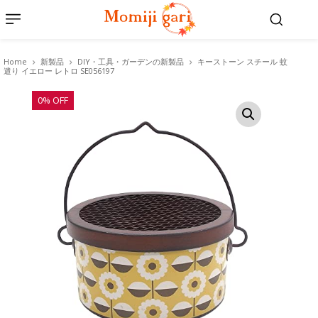
Home
新製品
DIY・工具・ガーデンの新製品
キーストーン スチール 蚊
遣り イエロー レトロ SE056197
0% OFF