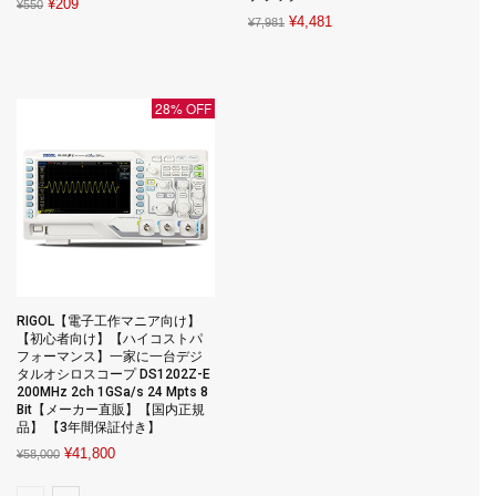
Original
Current
¥
209
¥
550
Original
Current
¥
4,481
¥
7,981
price
price
price
price
was:
is:
was:
is:
¥550.
¥209.
¥7,981.
¥4,481.
28% OFF
RIGOL【電子工作マニア向け】
【初心者向け】【ハイコストパ
フォーマンス】一家に一台デジ
タルオシロスコープ DS1202Z-E
200MHz 2ch 1GSa/s 24 Mpts 8
Bit【メーカー直販】【国内正規
品】 【3年間保証付き】
Original
Current
¥
41,800
¥
58,000
price
price