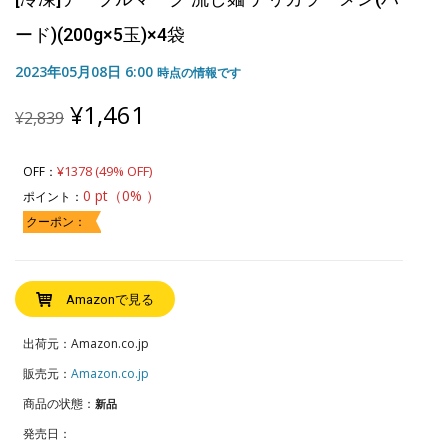
ード)(200g×5玉)×4袋
2023年05月08日 6:00
時点の情報です
Original
Current
¥
1,461
¥
2,839
price
price
was:
is:
¥2,839.
¥1,461.
¥1378 (49% OFF)
OFF：
0 pt（0% ）
ポイント：
クーポン：
Amazonで見る
出荷元：Amazon.co.jp
販売元：
Amazon.co.jp
商品の状態：
新品
発売日：