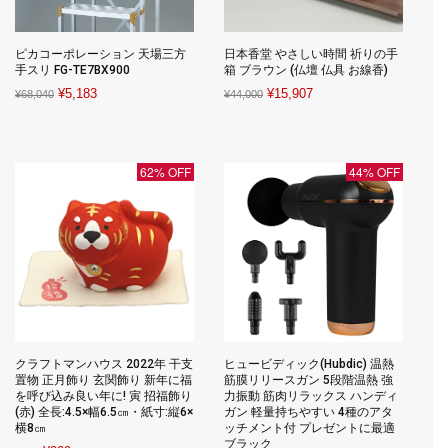
ピカコーポレーション 天場三方
日本香堂 やさしい時間 祈りの手
手スリ FG-TE7BX900
箱 ブラウン (仏壇 仏具 お線香)
Original
Current
Original
Current
¥
5,183
¥
15,907
¥
68,040
¥
44,000
price
price
price
price
was:
is:
was:
is:
¥68,040.
¥5,183.
¥44,000.
¥15,907.
62% OFF
44% OFF
クラフトマンハウス 2022年 干支
ヒュービディック(Hubdic) 温熱
置物 正月飾り 玄関飾り 新年に福
筋膜リリースガン 5段階温熱 強
を呼び込み良い年に! 寅 招福飾り
力振動 筋肉リラックス ハンディ
(赤) 全長:4.5×幅6.5㎝・紙寸:縦6×
ガン 軽量持ちやすい 4種のアタ
横8㎝
ッチメント付 プレゼントに最適
ブラック