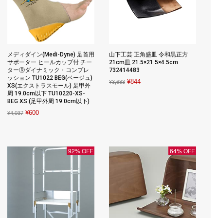
メディダイン(Medi-Dyne) 足首用
山下工芸 正角盛皿 令和黒正方
サポーター ヒールカップ付 チー
21cm皿 21.5×21.5×4.5cm
ターⓇダイナミック・コンプレ
732414483
ッション TU1022 BEG(ベージュ)
Original
Current
¥
844
¥
3,683
XS(エクストラスモール) 足甲外
price
price
周 19.0cm以下 TU10220-XS-
BEG XS (足甲外周 19.0cm以下)
was:
is:
Original
Current
¥
600
¥3,683.
¥844.
¥
4,037
price
price
was:
is:
¥4,037.
¥600.
92% OFF
64% OFF