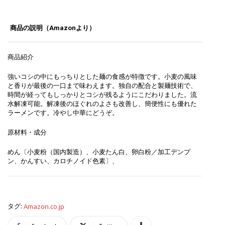
商品の説明（Amazonより）
商品紹介
強いコシの中にもっちりとした麺の食感が特徴です。小麦の風味
と香りが最後の一口まで味わえます。独自の配合と製麺技術で、
時間が経ってもしっかりとコシが残るようにこだわりました。流
水解凍可能。解凍後のほぐれのよさも改善し、簡便性にも優れた
ラーメンです。冷やし中華にどうぞ。
原材料・成分
めん〔小麦粉（国内製造）、小麦たん白、卵白粉／加工デンプ
ン、かんすい、カロチノイド色素〕、
タグ:
Amazon.co.jp