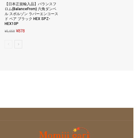
【日本正規輸入品】バランスフ
ロム(BalanceFrom) 六角ダンベ
ル スポルゾン ラバーエンコース
ド ペア ブラック HEX SPZ-
HEX10P
Original
Current
¥
878
¥
5,658
price
price
was:
is:
¥5,658.
¥878.