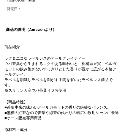
発売日：
商品の説明（Amazonより）
商品紹介
ラク＆エコなラベルレスのアールグレイティー
ウバ茶葉から生まれるコクのある味わいと、柑橘系果実 ベルガ
モットの飲み飽きないすっきりとした香りが豊かに広がる本格ア
ールグレイ。
ラベルを削減しラベルを剥がす手間を省いたラベルレス商品で
す。
※スリランカ産ウバ茶葉４０％使用
【商品特性】
■茶葉本来の味わいとベルガモットの香りの絶妙なバランス。
■無糖の紅茶なので麦茶や緑茶の代わりの幅広い飲用シーンに最適
■ケース販売専用商品
原材料・成分