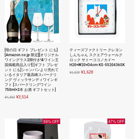
[母の日 ギフト プレゼント にも]
ティーズファクトリー クレヨン
[Amazon.co.jp 限定][オリジナル
しんちゃん スクエアウォールク
ワイングラス2脚付き!&ワイン王
ロック サトーココノカドー
国掲載商品入り!] [ギフト プレゼ
H20×W20×D4cm KS-5520436SK
ント にも]シャンパンより売れて
Original
Current
¥
1,628
¥
1,628
いるイタリア最高峰スパークリ
price
price
ング ヴィッラサンディワインギ
フト [スパークリングワイン
was:
is:
750ml×2本 お酒 ギフトセット]
¥1,628.
¥1,628.
Original
Current
¥
3,514
¥
4,393
price
price
was:
is:
¥4,393.
¥3,514.
59% OFF
47% OFF