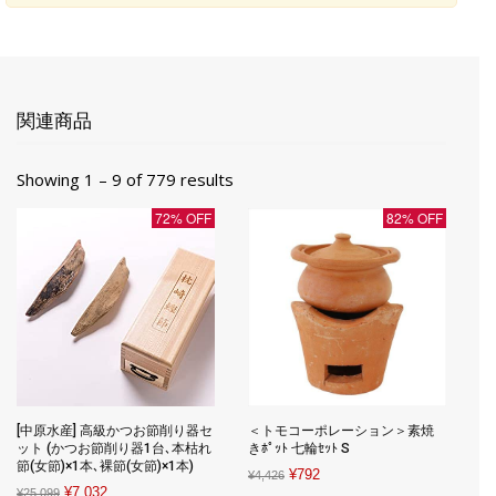
関連商品
Showing 1 – 9 of 779 results
72% OFF
82% OFF
[中原水産] 高級かつお節削り器セ
＜トモコーポレーション＞素焼
ット (かつお節削り器1台､本枯れ
きﾎﾟｯﾄ 七輪ｾｯﾄ S
節(女節)×1本､裸節(女節)×1本)
Original
Current
¥
792
¥
4,426
Original
Current
¥
7,032
¥
25,099