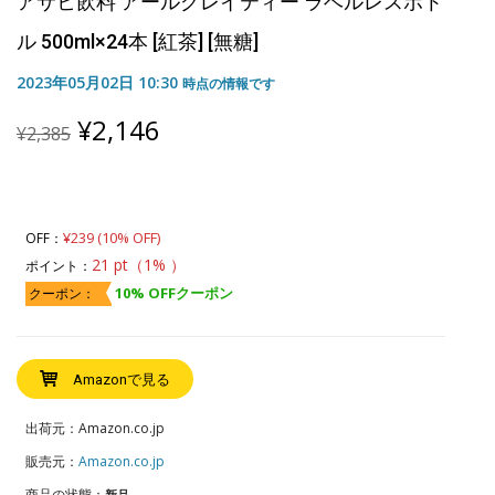
アサヒ飲料 アールグレイティー ラベルレスボト
ル 500ml×24本 [紅茶] [無糖]
2023年05月02日 10:30
時点の情報です
Original
Current
¥
2,146
¥
2,385
price
price
was:
is:
¥2,385.
¥2,146.
¥239 (10% OFF)
OFF：
21 pt（1% ）
ポイント：
10% OFFクーポン
クーポン：
Amazonで見る
出荷元：Amazon.co.jp
販売元：
Amazon.co.jp
商品の状態：
新品