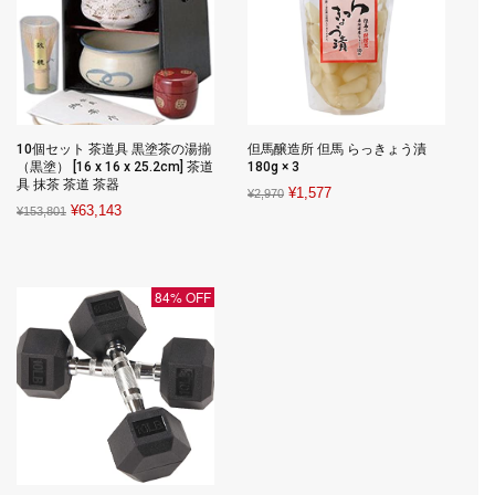
10個セット 茶道具 黒塗茶の湯揃
但馬醸造所 但馬 らっきょう漬
（黒塗） [16 x 16 x 25.2cm] 茶道
180g × 3
具 抹茶 茶道 茶器
Original
Current
¥
1,577
¥
2,970
Original
Current
¥
63,143
¥
153,801
price
price
price
price
was:
is:
was:
is:
¥2,970.
¥1,577.
¥153,801.
¥63,143.
84% OFF