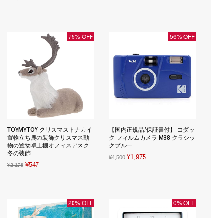
price
price
price
price
was:
is:
was:
is:
¥4,426.
¥792.
¥25,099.
¥7,032.
75% OFF
56% OFF
TOYMYTOY クリスマストナカイ
【国内正規品/保証書付】 コダッ
置物立ち鹿の装飾クリスマス動
ク フィルムカメラ M38 クラシッ
物の置物卓上棚オフィスデスク
クブルー
冬の装飾
Original
Current
¥
1,975
¥
4,500
Original
Current
¥
547
¥
2,178
price
price
price
price
was:
is:
was:
is:
¥4,500.
¥1,975.
¥2,178.
¥547.
20% OFF
0% OFF