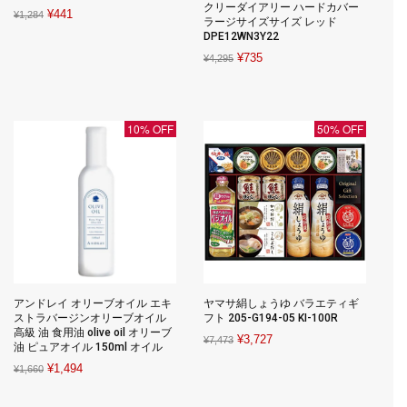
クリーダイアリー ハードカバー
Original
Current
¥
441
¥
1,284
ラージサイズサイズ レッド
price
price
DPE12WN3Y22
was:
is:
Original
Current
¥
735
¥
4,295
¥1,284.
¥441.
price
price
was:
is:
¥4,295.
¥735.
10% OFF
50% OFF
アンドレイ オリーブオイル エキ
ヤマサ絹しょうゆ バラエティギ
ストラバージンオリーブオイル
フト 205-G194-05 KI-100R
高級 油 食用油 olive oil オリーブ
Original
Current
¥
3,727
¥
7,473
油 ピュアオイル 150ml オイル
price
price
Original
Current
¥
1,494
¥
1,660
was:
is:
price
price
¥7,473.
¥3,727.