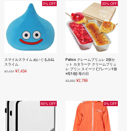
0% OFF
30% OFF
スマイルスライム ぬいぐるみLL
Patico クレームブリュレ 2個セ
スライム
ット カタラーナ クリームブリュ
レ プリン スイーツ (プレーン1個
Original
Current
¥
7,434
¥
7,434
×苺1個) 母の日
price
price
Original
Current
¥
2,786
¥
3,980
was:
is:
price
price
¥7,434.
¥7,434.
was:
is:
¥3,980.
¥2,786.
60% OFF
0% OFF