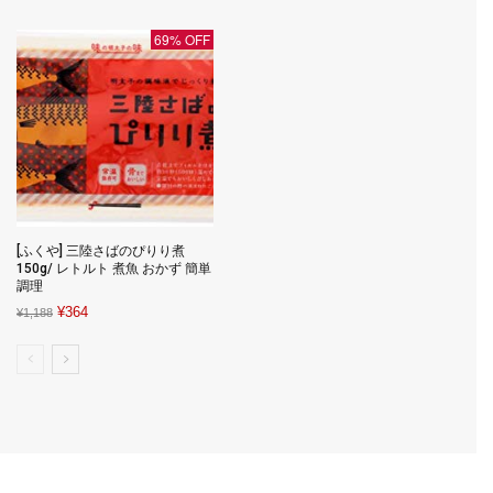
was:
is:
¥1,660.
¥1,494.
69% OFF
[ふくや] 三陸さばのぴりり煮
150g/ レトルト 煮魚 おかず 簡単
調理
Original
Current
¥
364
¥
1,188
price
price
was:
is:
¥1,188.
¥364.