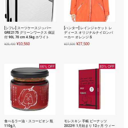
[シフレ] スーツケースジッパー
[ハンター] レインジャケット レ
GRE2175 グリーンワークス 保証
ディース オリジナルナイロンパ
付 90L 70 cm 4.5kg ホワイト
ーカー オレンジ S
Original
Current
Original
Current
¥
10,560
¥
27,500
¥
26,400
¥
27,500
price
price
price
price
was:
is:
was:
is:
¥26,400.
¥10,560.
¥27,500.
¥27,500.
66% OFF
83% OFF
食べるラー油・スコーピオン 瓶
モレスキン 手帳 ピーナッツ
110g入
2022年 1月始まり 12ヶ月 ウィー