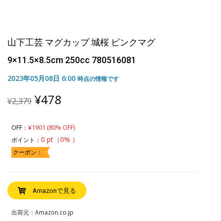
山下工芸 マグカップ 城桜 ピンクマグ
9×11.5×8.5cm 250cc 780516081
2023年05月08日 6:00
時点の情報です
Original
Current
¥
478
¥
2,379
price
price
was:
is:
¥2,379.
¥478.
¥1901 (80% OFF)
OFF：
0 pt（0% ）
ポイント：
クーポン：
Amazonで見る
出荷元：Amazon.co.jp