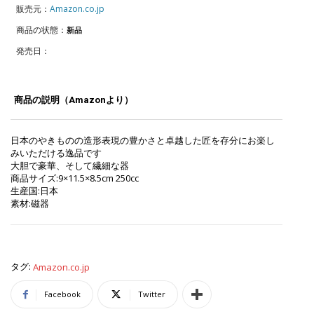
販売元：
Amazon.co.jp
商品の状態：
新品
発売日：
商品の説明（Amazonより）
日本のやきものの造形表現の豊かさと卓越した匠を存分にお楽し
みいただける逸品です
大胆で豪華、そして繊細な器
商品サイズ:9×11.5×8.5cm 250cc
生産国:日本
素材:磁器
タグ:
Amazon.co.jp
Facebook
Twitter