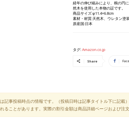
経年の伸び縮みにより、椀の円に
然木を使用した本物の証です。
商品サイズ:φ11.4×6.8cm
素材・材質:天然木、ウレタン塗
原産国:日本
タグ:
Amazon.co.jp
Fac
Share
は記事投稿時点の情報です。（投稿日時は記事タイトル下に記載
れることがあります。実際の割引金額は商品詳細ページおよび注