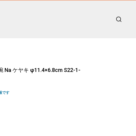
 ケヤキ φ11.4×6.8cm S22-1-
報です
ent
46.