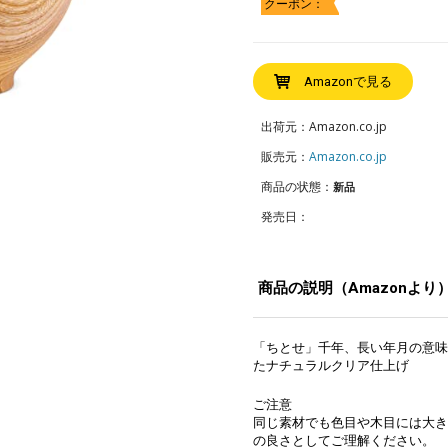
クーポン：
Amazonで見る
出荷元：Amazon.co.jp
販売元：
Amazon.co.jp
商品の状態：
新品
発売日：
商品の説明（Amazonより
「ちとせ」千年、長い年月の意味
たナチュラルクリア仕上げ
ご注意
同じ素材でも色目や木目には大き
の良さとしてご理解ください。