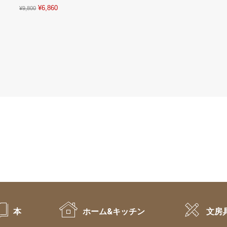
Original
Current
¥
6,860
¥
9,800
price
price
was:
is:
¥9,800.
¥6,860.
本
ホーム&キッチン
文房