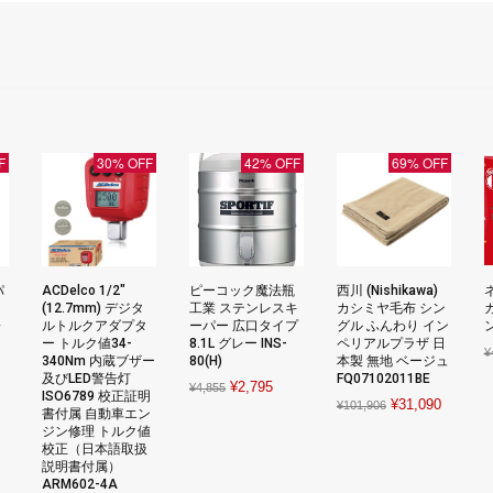
F
30% OFF
42% OFF
69% OFF
パ
ACDelco 1/2"
ピーコック魔法瓶
西川 (Nishikawa)
(12.7mm) デジタ
工業 ステンレスキ
カシミヤ毛布 シン
子
ルトルクアダプタ
ーパー 広口タイプ
グル ふんわり イン
ー トルク値34-
8.1L グレー INS-
ペリアルプラザ 日
¥
340Nm 内蔵ブザー
80(H)
本製 無地 ベージュ
nt
及びLED警告灯
FQ07102011BE
Original
Current
¥
2,795
¥
4,855
ISO6789 校正証明
Original
Current
¥
31,090
¥
101,906
price
price
書付属 自動車エン
price
price
ジン修理 トルク値
was:
is:
.
校正（日本語取扱
was:
is:
¥4,855.
¥2,795.
説明書付属）
¥101,906.
¥31,090
ARM602-4A