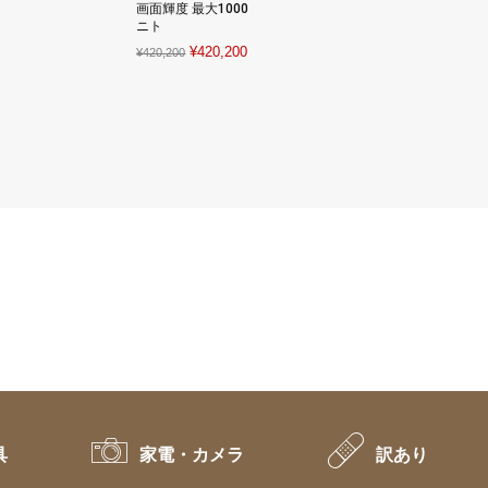
¥3,980.
¥2,786.
画面輝度 最大1000
ニト
Original
Current
¥
420,200
¥
420,200
price
price
was:
is:
¥420,200.
¥420,200.
具
家電・カメラ
訳あり