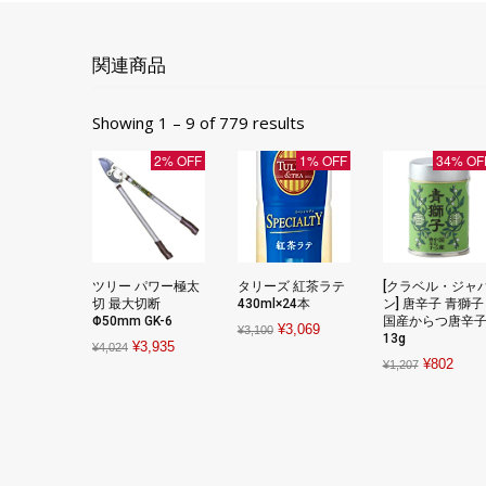
関連商品
Showing 1 – 9 of 779 results
2% OFF
1% OFF
34% OF
ツリー パワー極太
タリーズ 紅茶ラテ
[クラベル・ジャ
切 最大切断
430ml×24本
ン] 唐辛子 青獅子
Φ50mm GK-6
国産からつ唐辛
Original
Current
¥
3,069
¥
3,100
13g
Original
Current
¥
3,935
¥
4,024
price
price
Original
Curre
¥
802
¥
1,207
price
price
was:
is:
price
price
was:
is:
¥3,100.
¥3,069.
was:
is:
¥4,024.
¥3,935.
¥1,207.
¥802