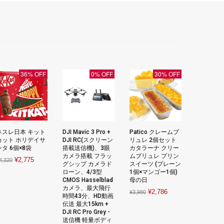
36% OFF
0% OFF
30% OFF
ネスレ日本 キット
DJI Mavic 3 Pro +
Patico クレームブ
カット ホリデイサ
DJI RC(スクリーン
リュレ 2個セット
ンタ 6個×8袋
搭載送信機)、3眼
カタラーナ クリー
カメラ搭載 フラッ
ムブリュレ プリン
Original
Current
¥
2,775
4,320
グシップ カメラド
スイーツ (プレーン
price
price
ローン、4/3型
1個×マンゴー1個)
CMOS Hasselblad
母の日
was:
is:
カメラ、最大飛行
Original
Current
¥
2,786
¥4,320.
¥2,775.
¥
3,980
時間43分、HD動画
price
price
伝送 最大15km +
DJI RC Pro Grey -
was:
is:
.
送信機 軽量ボディ