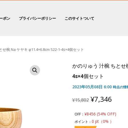
ーポン
プライバシーポリシー
このサイトついて
 Na ケヤキ φ11.4×6.8cm S22-1-4s×4個セット
かのりゅう 汁椀 ちとせ椀 Na
4s×4個セット
2023年05月08日 6:00
時点の情
Original
Curr
¥
7,346
¥
15,802
price
price
was:
is:
¥8456 (54% OFF)
OFF：
¥15,802.
¥7,3
0 pt（0% ）
ポイント：