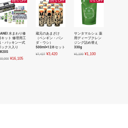
68% OFF
54% OFF
0% OFF
SANEI 水まわり修
蔵元のあまざけ
サンタマルシェ 薬
繕キット 修理用工
（ペンギン・パン
用ディープクレン
具・パッキン一式
ダ・ウシ）
ジング詰め替え
ボックス入り
500ml×12本セット
330g
820S
Original
Current
Original
Current
¥
3,420
¥
1,100
¥
7,427
¥
1,100
Original
Current
¥
16,105
50,000
price
price
price
price
price
price
was:
is:
was:
is:
was:
is:
¥7,427.
¥3,420.
¥1,100.
¥1,100.
¥50,000.
¥16,105.