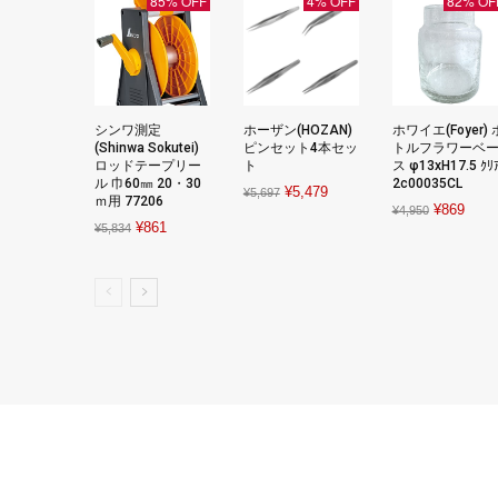
85% OFF
4% OFF
82% OF
シンワ測定
ホーザン(HOZAN)
ホワイエ(Foyer) 
(Shinwa Sokutei)
ピンセット4本セッ
トルフラワーベ
ロッドテープリー
ト
ス φ13xH17.5 ｸﾘ
ル 巾60㎜ 20・30
2c00035CL
Original
Current
¥
5,479
¥
5,697
ｍ用 77206
Original
Curre
¥
869
¥
4,950
price
price
Original
Current
¥
861
¥
5,834
price
price
was:
is:
price
price
was:
is:
¥5,697.
¥5,479.
was:
is:
¥4,950.
¥869
¥5,834.
¥861.