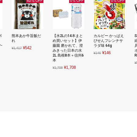
F
62% OFF
0% OFF
0% OFF
ボ
熊本あか牛旨飯だ
【水2Lの14本まと
カルビー かっぱえ
ー
れ
め買いセット】伊
びせんフレンチサ
ｱｰ
藤園 磨かれて、澄
ラダ味 64g
Original
Current
¥
542
¥
1,417
みきった日本の水
Original
Current
¥
146
¥
146
price
price
2L 島根8本＋信州6
R
nt
price
price
本
was:
is:
¥
was:
is:
Original
Current
¥
1,708
¥1,417.
¥542.
¥
1,708
¥146.
¥146.
price
price
.
was:
is:
¥1,708.
¥1,708.