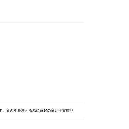
）
物です。良き年を迎える為に縁起の良い干支飾り