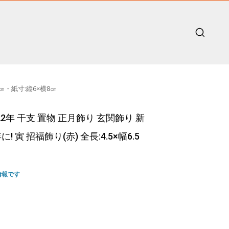
㎝・紙寸:縦6×横8㎝
2年 干支 置物 正月飾り 玄関飾り 新
寅 招福飾り(赤) 全長:4.5×幅6.5
情報です