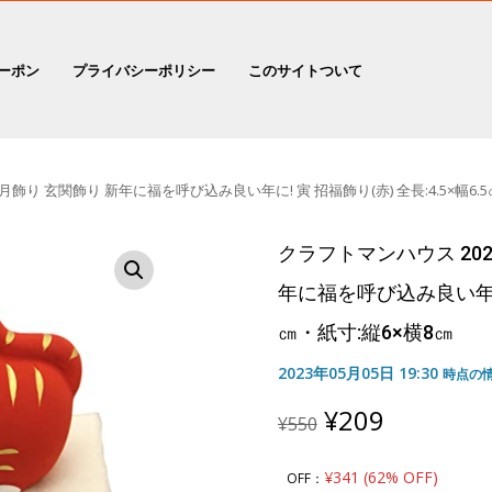
ーポン
プライバシーポリシー
このサイトついて
月飾り 玄関飾り 新年に福を呼び込み良い年に! 寅 招福飾り(赤) 全長:4.5×幅6.5
クラフトマンハウス 202
年に福を呼び込み良い年に! 
㎝・紙寸:縦6×横8㎝
2023年05月05日 19:30
時点の
Original
Current
¥
209
¥
550
price
price
was:
is:
¥341 (62% OFF)
OFF：
¥550.
¥209.