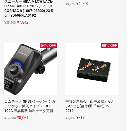
スニーカー HIKAIA LOW LACE-
Original
Current
¥
4,928
¥
9,289
UP SNEAKER T. 20 レディース
price
price
COGNAC h (1007-03B00) 23.5
cm YD69HKLA0192
was:
is:
Original
Current
¥
7,942
¥9,289.
¥4,928.
¥
35,200
price
price
was:
is:
¥35,200.
¥7,942.
54% OFF
69% OFF
コムテック GPSレシーバー シガ
中谷兄弟商会『山中漆器』かわ
ーソケット挿入タイプ ZERO
いいはこ(鏡付)黒 千年桜 36-
109C 液晶搭載 無料データ更新
2919
Original
Current
Original
Current
¥
8,061
¥
617
¥
17,380
¥
1,980
price
price
price
price
was:
is:
was:
is: