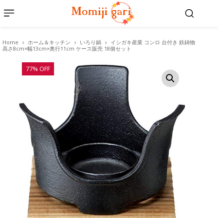
Home
ホーム＆キッチン
いろり鍋
イシガキ産業 コンロ 台付き 鉄鋳物
高さ8cm×幅13cm×奥行11cm ケース販売 18個セット
77% OFF