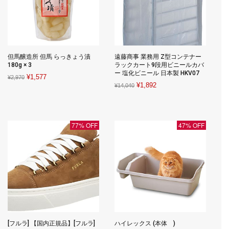
但馬醸造所 但馬 らっきょう漬
遠藤商事 業務用 Z型コンテナー
180g × 3
ラックカート9段用ビニールカバ
ー 塩化ビニール 日本製 HKV07
Original
Current
¥
1,577
¥
2,970
Original
Current
¥
1,892
¥
14,040
price
price
price
price
was:
is:
was:
is:
¥2,970.
¥1,577.
¥14,040.
¥1,892.
77% OFF
47% OFF
[フルラ] 【国内正規品】[フルラ]
ハイレックス (本体 )