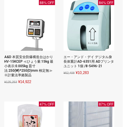
88% OFF
84% OFF
A&D 本質安全防爆構造台はかり
エー・アンド・デイ デジタル身
HV-15KCEP ≪ひょう量:15kg 最
長体重計AD-6351用 ADプリンタ
小表示:0.005kg 皿寸
ユニット 1個 /8-5496-21
法:250(W)*250(D)mm 検定無≫
Original
Current
¥
10,283
¥
62,408
※計量法準拠製品
price
price
Original
Current
¥
14,922
¥
125,253
was:
is:
price
price
¥62,408.
¥10,283.
was:
is:
¥125,253.
¥14,922.
47% OFF
87% OFF