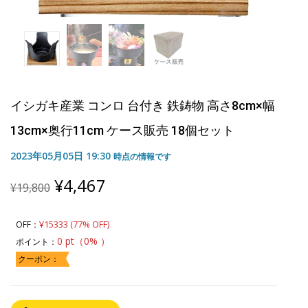
イシガキ産業 コンロ 台付き 鉄鋳物 高さ8cm×幅
13cm×奥行11cm ケース販売 18個セット
2023年05月05日 19:30
時点の情報です
Original
Current
¥
4,467
¥
19,800
price
price
was:
is:
¥19,800.
¥4,467.
¥15333 (77% OFF)
OFF：
0 pt（0% ）
ポイント：
クーポン：