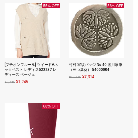
¥2,834.
¥1,666.
¥7,473.
¥3,727.
55% OFF
56% OFF
[プチオンフルール] ツイードVネ
竹村 家紋バッジ No.40 徳川家康
ックベスト レディス522287 レ
（三つ葉葵） 54000004
ディース ベージュ
Original
Current
¥
7,314
¥
16,446
Original
Current
¥
1,245
¥
2,745
price
price
price
price
was:
is:
was:
is:
¥16,446.
¥7,314.
¥2,745.
¥1,245.
68% OFF