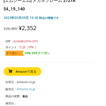
[エムシーエム] メガネフレーム 2721A
54_19_140
2023年05月05日 19:30
時点の情報です
Original
Current
¥
2,352
¥
26,400
price
price
was:
is:
¥26,400.
¥2,352.
¥24048 (91% OFF)
OFF：
0 pt（0% ）
ポイント：
10% OFFクーポン
クーポン：
Amazonで見る
出荷元：Amazon.co.jp
販売元：
Amazon.co.jp
商品の状態：
新品
発売日：