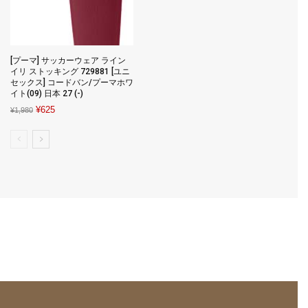
[プーマ] サッカーウェア ライン
イリ ストッキング 729881 [ユニ
セックス] コードバン/プーマホワ
イト(09) 日本 27 (-)
Original
Current
¥
625
¥
1,980
price
price
was:
is:
¥1,980.
¥625.