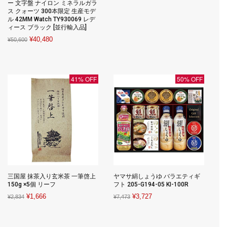
ー 文字盤 ナイロン ミネラルガラ
was:
is:
ス クォーツ 300本限定 生産モデ
¥2,581.
¥1,134.
ル 42MM Watch TY930069 レデ
ィース ブラック [並行輸入品]
Original
Current
¥
40,480
¥
50,600
price
price
was:
is:
¥50,600.
¥40,480.
41% OFF
50% OFF
三国屋 抹茶入り玄米茶 一筆啓上
ヤマサ絹しょうゆ バラエティギ
150g ×5個 リーフ
フト 205-G194-05 KI-100R
Original
Current
Original
Current
¥
1,666
¥
3,727
¥
2,834
¥
7,473
price
price
price
price
was:
is:
was:
is: