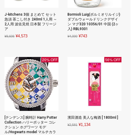
J-kitchens 3個 まとめて セット
Bormioli Luig(ボルミオリルイジ)
急須 茶こし付き 240ml 1人用 ～
ダブルウォールドリンクデザイ
2人用 波佐見焼 日本製 フリージ
ン マグ320 10356/01 中国 (2ヶ
ア
入) RBL9301
Original
Current
Original
Current
¥
4,573
¥
743
¥
9,606
¥
4,000
price
price
price
price
was:
is:
was:
is:
¥9,606.
¥4,573.
¥4,000.
¥743.
20% OFF
56% OFF
[テンデンス] 腕時計 Harry Potter
濱田酒造 美人な梅酒 [ 1800ml ]
Collection ハリーポッター コレ
Original
Current
¥
1,134
¥
2,581
クション ホグワーツ モデ
price
price
ル/Hogwarts model マルチカラ