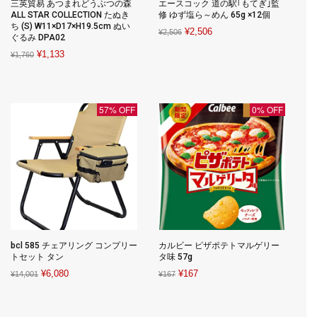
三英貿易 あつまれどうぶつの森
エースコック 道の駅｢もてぎ｣監
ALL STAR COLLECTION たぬき
修 ゆず塩ら～めん 65g ×12個
ち (S) W11×D17×H19.5cm ぬい
Original
Current
¥
2,506
¥
2,506
ぐるみ DPA02
price
price
Original
Current
¥
1,133
¥
1,760
was:
is:
price
price
¥2,506.
¥2,506.
was:
is:
¥1,760.
¥1,133.
57% OFF
0% OFF
bcl 585 チェアリング コンプリー
カルビー ピザポテトマルゲリー
トセット タン
タ味 57g
Original
Current
Original
Current
¥
6,080
¥
167
¥
14,001
¥
167
price
price
price
price
was:
is:
was:
is: