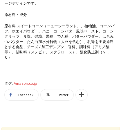
ージデザインです。
原材料・成分
原材料:スイートコーン（ニュージーランド）、植物油、コーンパ
フ、ホエイパウダー、ハニーコーンバター風味ペースト、コーン
グリッツ、食塩、砂糖、果糖、でん粉、バターパウダー、はちみ
つパウダー、たん白加水分解物（大豆を含む）、乳等を主要原料
とする食品、チーズ / 加工デンプン、香料、調味料（アミノ酸
等）、甘味料（ステビア、スクラロース）、酸化防止剤（Ｖ．
Ｃ）
タグ:
Amazon.co.jp
Facebook
Twitter