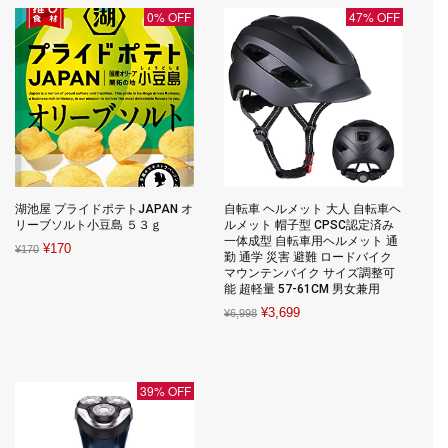
¥14,001.
¥6,080.
¥167.
¥167.
0% OFF
47% OFF
湖池屋 プライドポテトJAPAN オ
自転車 ヘルメット 大人 自転車ヘ
リーブソルト小豆島 ５３ｇ
ルメット 帽子型 CPSC認定済み
一体成型 自転車用ヘルメット 通
Original
Current
¥
170
¥
170
勤 通学 災害 避難 ロードバイク
price
price
マウンテンバイク サイズ調整可
能 超軽量 57-61CM 男女兼用
was:
is:
Original
Current
¥
3,699
¥170.
¥170.
¥
6,998
price
price
was:
is:
¥6,998.
¥3,699.
39% OFF