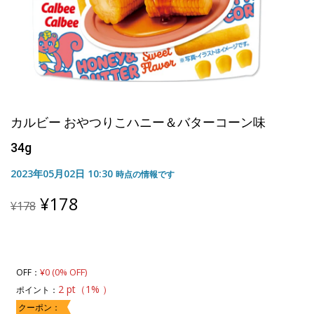
カルビー おやつりこハニー＆バターコーン味
34g
2023年05月02日 10:30
時点の情報です
Original
Current
¥
178
¥
178
price
price
was:
is:
¥178.
¥178.
¥0 (0% OFF)
OFF：
2 pt（1% ）
ポイント：
クーポン：