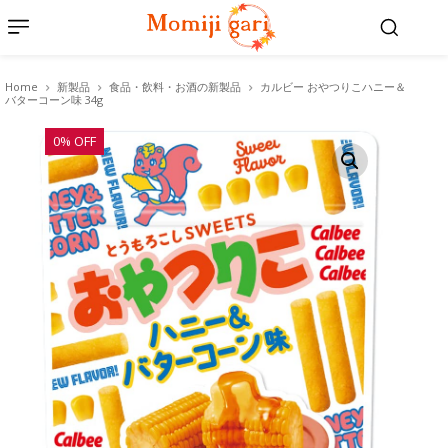
Home
新製品
食品・飲料・お酒の新製品
カルビー おやつりこハニー＆
バターコーン味 34g
0% OFF