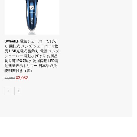
SweetLF 電気シェーバー ひげそ
り 回転式 メンズ シェーバー 3枚
刃 USB充電式 髭剃り 電動 メンズ
シェーバー 電動ひげそり お風呂
剃り可 IPX7防水 乾湿両用 LED電
池残量表示トリマー 日本語取扱
説明書付き（青）
Original
Current
¥
3,032
¥
4,980
price
price
was:
is:
¥4,980.
¥3,032.