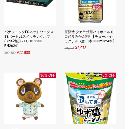
パナソニックESネットワークス
宝酒造 タカラ焼酎ハイボール 山
28ポートL2スイッチングハブ
口産夏みかん割り [ チューハイ･
(Giga対応) ZEQUO 2200
カクテル 7度 日本 350ml×24本 ]
PN26241
Original
Current
¥
2,978
¥
3,504
Original
Current
¥
22,800
¥
99,800
price
price
price
price
was:
is:
was:
is:
¥3,504.
¥2,978.
¥99,800.
¥22,800.
36% OFF
0% OFF