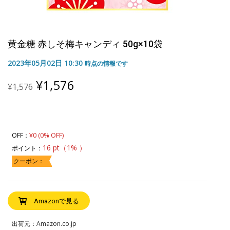
黄金糖 赤しそ梅キャンディ 50g×10袋
2023年05月02日 10:30
時点の情報です
Original
Current
¥
1,576
¥
1,576
price
price
was:
is:
¥1,576.
¥1,576.
¥0 (0% OFF)
OFF：
16 pt（1% ）
ポイント：
クーポン：
Amazonで見る
出荷元：Amazon.co.jp