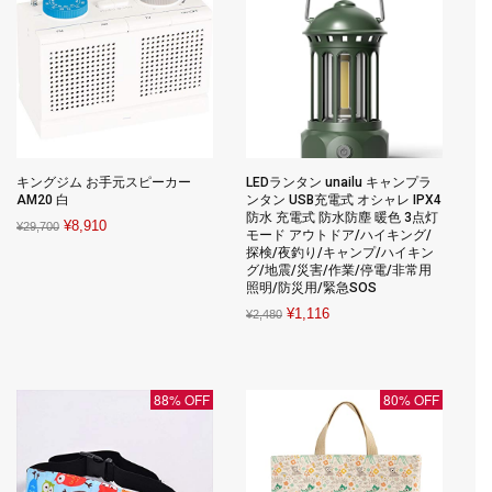
キングジム お手元スピーカー
LEDランタン unailu キャンプラ
AM20 白
ンタン USB充電式 オシャレ IPX4
防水 充電式 防水防塵 暖色 3点灯
Original
Current
¥
8,910
¥
29,700
モード アウトドア/ハイキング/
price
price
探検/夜釣り/キャンプ/ハイキン
グ/地震/災害/作業/停電/非常用
was:
is:
照明/防災用/緊急SOS
¥29,700.
¥8,910.
Original
Current
¥
1,116
¥
2,480
price
price
was:
is:
¥2,480.
¥1,116.
88% OFF
80% OFF