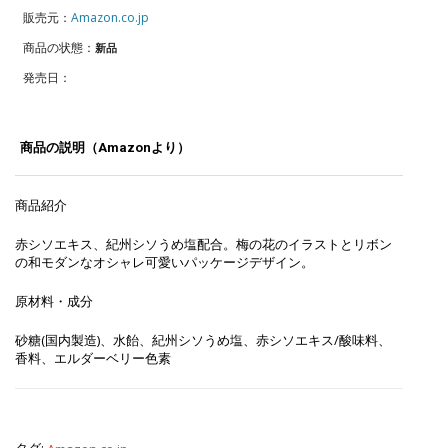
販売元：
Amazon.co.jp
商品の状態：
新品
発売日：
商品の説明（Amazonより）
商品紹介
赤シソエキス、紀州シソうめ塩配合。梅の花のイラストとリボン
の和モダンなオシャレ可愛いパッケージデザイン。
原材料・成分
砂糖(国内製造)、水飴、紀州シソうめ塩、赤シソエキス/酸味料、
香料、エルダーベリー色素