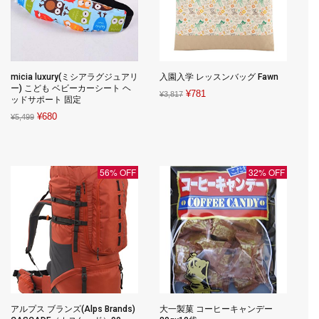
micia luxury(ミシアラグジュアリ
入園入学 レッスンバッグ Fawn
ー) こども ベビーカーシート ヘ
Original
Current
¥
781
¥
3,817
ッドサポート 固定
price
price
Original
Current
¥
680
¥
5,499
was:
is:
price
price
¥3,817.
¥781.
was:
is:
¥5,499.
¥680.
56% OFF
32% OFF
アルプス ブランズ(Alps Brands)
大一製菓 コーヒーキャンデー