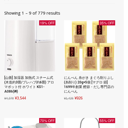
Showing 1 – 9 of 779 results
19% OFF
35% OFF
[山善] 加湿器 加熱式 スチーム式
にんべん 糸がき まぐろ削りぶし
(木造約3畳/プレハブ約6畳) アロ
(糸削り) 20g×5個 [マグロ 節]
マポット付 ホワイト KS1-
1699年創業 鰹節・だし専門店の
A086(W)
にんべん
Original
Current
Original
Current
¥
3,544
¥
926
¥
4,378
¥
1,426
price
price
price
price
was:
is:
was:
is:
¥4,378.
¥3,544.
¥1,426.
¥926.
70% OFF
55% OFF