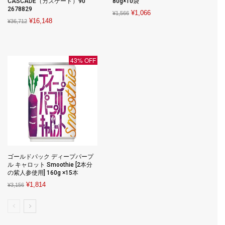
CASCADE（カスケード）90
80g×10袋
2678829
Original
Current
¥
1,066
¥
1,566
Original
Current
¥
16,148
¥
36,712
price
price
price
price
was:
is:
was:
is:
¥1,566.
¥1,066.
¥36,712.
¥16,148.
43% OFF
ゴールドパック ディープパープ
ル キャロット Smoothie [2本分
の紫人参使用] 160g ×15本
Original
Current
¥
1,814
¥
3,156
price
price
was:
is:
¥3,156.
¥1,814.