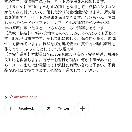
すめです。洗濯機で洗う時、ネットの使用をお勧めします。
【滑り止め】底部にすべり止め加工を採用して、点状のシリコン
がたくさん付いていて、優れた滑り防止機能があります。床の湿
気を遮断でき、ペットの健康を保証できます。ワンちゃん・ネコ
ちゃんのベッドやソファに、カフェやお友達宅のベンチや床に、
車の座席に敷いたりと、いろんなところで活躍しそうです
【柔軟 快適】PP綿を充填するので、ふかふかでとっても柔軟で
す、肌触りは抜群です、そして肌に優しく、保温性が高く、通 気
性にも優れています。抜群な寝心地で愛犬に質の高い睡眠環境を
作ります。 ふっくらとしていて快適です。
【ご安心選択】本製品はAmazon倉庫より安心・安全発送。初期不
良対応を保証します。万が一お客様が商品に何か不満があった
ら、メールまたはお電話にてお気軽にお問い合わせ下さい。不良
品があれば交換できます。心配なく選択してください。
タグ:
Amazon.co.jp
Facebook
Twitter