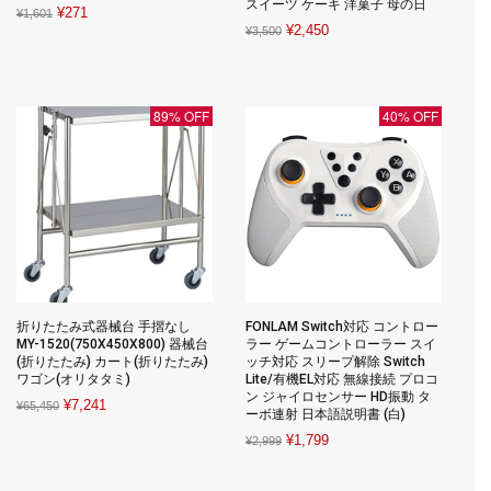
スイーツ ケーキ 洋菓子 母の日
Original
Current
¥
271
¥
1,601
Original
Current
¥
2,450
¥
3,500
price
price
price
price
was:
is:
was:
is:
¥1,601.
¥271.
¥3,500.
¥2,450.
89% OFF
40% OFF
折りたたみ式器械台 手摺なし
FONLAM Switch対応 コントロー
MY-1520(750X450X800) 器械台
ラー ゲームコントローラー スイ
(折りたたみ) カート(折りたたみ)
ッチ対応 スリープ解除 Switch
ワゴン(オリタタミ)
Lite/有機EL対応 無線接続 プロコ
ン ジャイロセンサー HD振動 タ
Original
Current
¥
7,241
¥
65,450
ーボ連射 日本語説明書 (白)
price
price
Original
Current
¥
1,799
¥
2,999
was:
is:
price
price
¥65,450.
¥7,241.
was:
is: