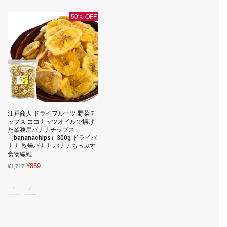
¥2,999.
¥1,799.
50% OFF
江戸商人 ドライフルーツ 野菜チ
ップス ココナッツオイルで揚げ
た業務用バナナチップス
（bananachips）300g ドライバ
ナナ 乾燥バナナ バナナちっぷす
食物繊維
Original
Current
¥
859
¥
1,717
price
price
was:
is:
¥1,717.
¥859.