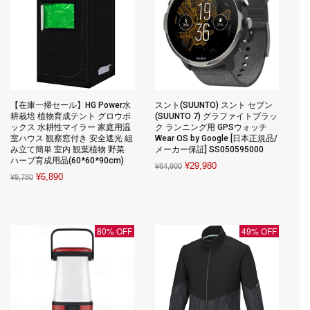
【在庫一掃セール】HG Power水
スント(SUUNTO) スント セブン
耕栽培 植物育成テント グロウボ
(SUUNTO 7) グラファイトブラッ
ックス 水耕性マイラー 家庭用温
ク ランニング用 GPSウォッチ
室ハウス 観察窓付き 安全遮光 組
Wear OS by Google [日本正規品/
み立て簡単 室内 観葉植物 野菜
メーカー保証] SS050595000
ハーブ育成用品(60*60*90cm)
Original
Current
¥
29,980
¥
64,900
Original
Current
¥
6,890
¥
9,780
price
price
price
price
was:
is:
was:
is:
¥64,900.
¥29,980.
¥9,780.
¥6,890.
80% OFF
49% OFF