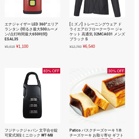
エナジャイザー LED 360°エリア
[ミズノ] トレーニングウェア ド
ランタン (明るさ最大500ルーメ
ライエアロフロークーラー ジャ
ン/点灯時間最大650時間)
ケット 高通気 32MCA031 メンズ
ESAL35
ブラック S
Original
Current
Original
Current
¥
1,100
¥
6,540
¥
5,618
¥
12,760
price
price
price
price
was:
is:
was:
is:
¥5,618.
¥1,100.
¥12,760.
¥6,540.
83% OFF
30% OFF
フジテックジャパン 文字合せ錠
Patico バスクチーズケーキ 1本
可変式3段ミニロック WT-MB
チーズケーキ お取り寄せ ギフト