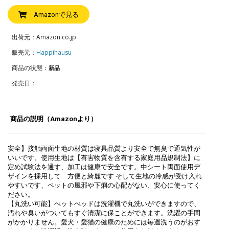
Amazonで見る
出荷元：Amazon.co.jp
販売元：
Happihausu
商品の状態：
新品
発売日：
商品の説明（Amazonより）
安全】接触両面生地の材質は寝具品質より安全で無臭で通気性が
いいです。使用生地は【有害物質を含有する家庭用品規制法】に
定め試験法を通す、加工は健康で安全です。中シート両面使用デ
ザインを採用して 方便と綺麗です そして生地の冷感が受け入れ
やすいです、ペットの風邪や下痢の心配がない、安心に使ってく
ださい。
【丸洗い可能】ぺットべッドは洗濯機で丸洗いができますので、
汚れや臭いがついてもすぐ清潔に保ことができます。洗濯の手間
がかかりません。愛犬・愛猫の健康のためには毎週洗うのがおす