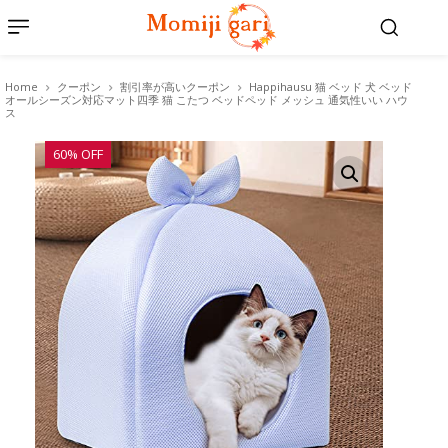
Home
クーポン
割引率が高いクーポン
Happihausu 猫 ベッド 犬 ベッド
オールシーズン対応マット四季 猫 こたつ ベッドペッド メッシュ 通気性いい ハウ
ス
60% OFF