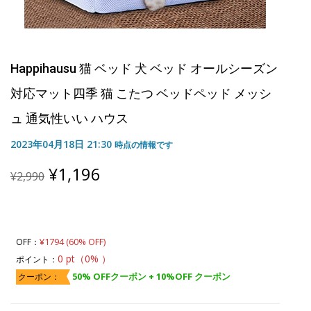
Happihausu 猫 ベッド 犬 ベッド オールシーズン
対応マット四季 猫 こたつ ベッドペッド メッシ
ュ 通気性いい ハウス
2023年04月18日 21:30
時点の情報です
Original
Current
¥
1,196
¥
2,990
price
price
was:
is:
¥2,990.
¥1,196.
¥1794 (60% OFF)
OFF：
0 pt（0% ）
ポイント：
50% OFFクーポン + 10%OFF クーポン
クーポン：