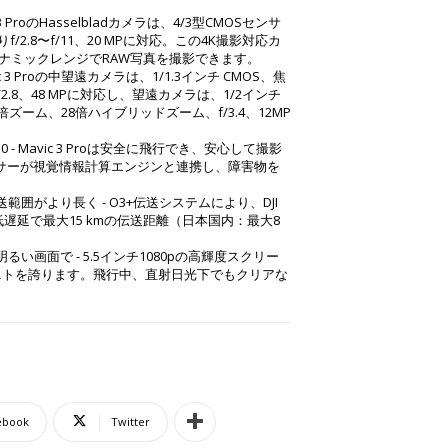
ic 3 ProのHasselbladカメラは、4/3型CMOSセンサ
/2.8〜f/11、20 MPに対応。この4K撮影対応カ
イナミックレンジでRAW写真を撮影できます。
c 3 Proの中望遠カメラは、1/1.3インチ CMOS、焦
2.8、48 MPに対応し、望遠カメラは、1/2インチ
倍ズーム、28倍ハイブリッドズーム、f/3.4、12MP
0 - Mavic 3 Proは安全に飛行でき、安心して撮影
サーが視覚情報計算エンジンと連携し、障害物を
範囲がより長く - O3+伝送システムにより、DJI
sの低遅延で最大15 kmの伝送距離（日本国内：最大8
い画面で - 5.5インチ1080pの高輝度スクリー
0ニトを誇ります。飛行中、直射日光下でもクリアな
ebook
Twitter