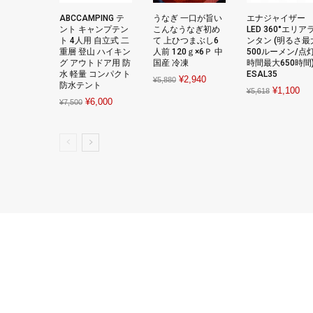
ABCCAMPING テ
うなぎ 一口が旨い
エナジャイザー
ント キャンプテン
こんなうなぎ初め
LED 360°エリア
ト 4人用 自立式 二
て 上ひつまぶし6
ンタン (明るさ最
重層 登山 ハイキン
人前 120ｇ×6Ｐ 中
500ルーメン/点
グ アウトドア用 防
国産 冷凍
時間最大650時間
水 軽量 コンパクト
ESAL35
Original
Current
¥
2,940
¥
5,880
防水テント
Original
Cur
¥
1,100
¥
5,618
price
price
Original
Current
¥
6,000
¥
7,500
price
pri
was:
is:
price
price
was:
is:
¥5,880.
¥2,940.
was:
is:
¥5,618.
¥1,
¥7,500.
¥6,000.