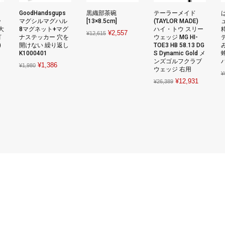
GoodHandsgups
黒織部茶碗
テーラーメイド
ラ
マグシルマグハル
[13×8.5cm]
(TAYLOR MADE)
大
8マグネット+マグ
ハイ・トウ スリー
Original
Current
¥
2,557
¥
12,615
灯
ナステッカー 穴を
ウェッジ MG HI-
price
price
)
開けない 繰り返し
TOE3 HB 58.13 DG
K1000401
S Dynamic Gold メ
was:
is:
ンズゴルフクラブ
rent
Original
Current
¥
1,386
¥12,615.
¥2,557.
¥
1,980
ウェッジ 右用
¥
ce
price
price
Original
Current
¥
12,931
¥
26,389
was:
is:
price
price
100.
¥1,980.
¥1,386.
was:
is:
¥26,389.
¥12,931.