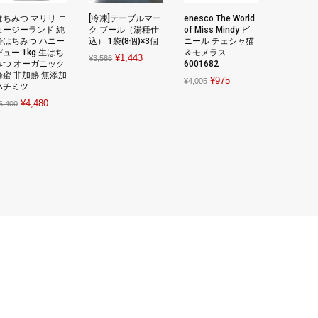
はちみつ マリリ ニ
[冷凍]テーブルマー
enesco The World
ュージーランド 純
ク ブール（湯種仕
of Miss Mindy ビ
粋はちみつ ハニー
込） 1袋(8個)×3個
ニール チェシャ猫
デュー 1kg 生はち
＆モメラス
Original
Current
¥
1,443
¥
3,586
みつ オーガニック
6001682
price
price
蜂蜜 非加熱 無添加
Original
Current
¥
975
¥
4,005
ハチミツ
was:
is:
price
price
Original
Current
¥
4,480
¥3,586.
¥1,443.
6,400
was:
is:
price
price
¥4,005.
¥975.
was:
is:
¥6,400.
¥4,480.