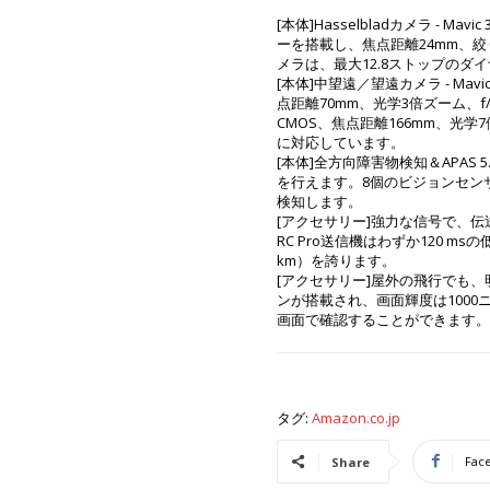
[本体]Hasselbladカメラ - Mav
ーを搭載し、焦点距離24mm、絞りf
メラは、最大12.8ストップのダ
[本体]中望遠／望遠カメラ - Mavi
点距離70mm、光学3倍ズーム、f/
CMOS、焦点距離166mm、光学7
に対応しています。
[本体]全方向障害物検知＆APAS 5.
を行えます。8個のビジョンセン
検知します。
[アクセサリー]強力な信号で、伝送
RC Pro送信機はわずか120 m
km）を誇ります。
[アクセサリー]屋外の飛行でも、明る
ンが搭載され、画面輝度は100
画面で確認することができます。
タグ:
Amazon.co.jp
Fac
Share