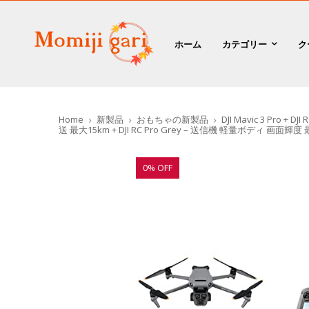
ホーム
カテゴリー
ク
Home
新製品
おもちゃの新製品
DJI Mavic 3 P
送 最大15km + DJI RC Pro Grey – 送信機 軽量ボディ 画面輝度
0% OFF