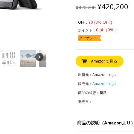
Original
C
¥
420,200
¥
420,200
price
p
was:
is
¥0 (0% OFF)
OFF：
¥420,200.
¥
0 pt（0% ）
ポイント：
クーポン：
Amazonで見る
出荷元：Amazon.co.jp
販売元：
Amazon.co.jp
商品の状態：
新品
発売日：
商品の説明（Amazonより