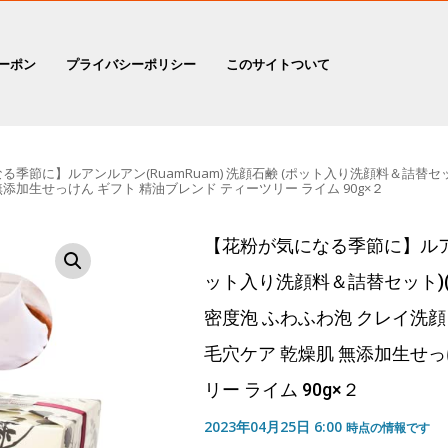
ーポン
プライバシーポリシー
このサイトついて
季節に】ルアンルアン(RuamRuam) 洗顔石鹸 (ポット入り洗顔料＆詰替セッ
添加生せっけん ギフト 精油ブレンド ティーツリー ライム 90g×２
【花粉が気になる季節に】ルアンル
ット入り洗顔料＆詰替セット)(
密度泡 ふわふわ泡 クレイ洗顔
毛穴ケア 乾燥肌 無添加生せっ
リー ライム 90g×２
2023年04月25日 6:00
時点の情報です