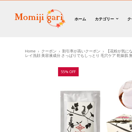
ホーム
カテゴリー
ク
Home
クーポン
割引率が高いクーポン
【花粉が気になる
レイ洗顔 美容液成分 さっぱりでもしっとり 毛穴ケア 乾燥肌 無
55% OFF