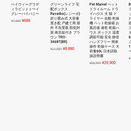
チ
ベイウィーグラデ
グリーンライフ 宅
Pet Marvel ペット
ィラビットトーイ
配ボックス
ドライルーム ドラ
グレーバイバニー
Receibo(レシーボ)
イハウス 犬 猫 ド
折り畳み式 大容量
ライヤー 自動 乾燥
rent
Original
Current
¥
689
¥
4,866
置き配 戸建て用 屋
機 ペット乾燥箱 お
ce
price
price
外 不在受取 防犯対
風呂後 速乾 乾燥ハ
策 南京錠付き ブラ
ウス ボックス 温度
was:
is:
ウン TRO-
調節可能 安全 静音
807.
¥4,866.
¥689.
3468T(BR)
ハンズフリー 簡単
操作 乾燥ケース 大
1
Original
Current
¥
8,880
¥
14,800
容量60L 日本語取
price
price
扱説明書
¥
was:
is:
Original
Current
¥
29,900
¥
59,800
¥14,800.
¥8,880.
price
price
was:
is:
¥59,800.
¥29,900.