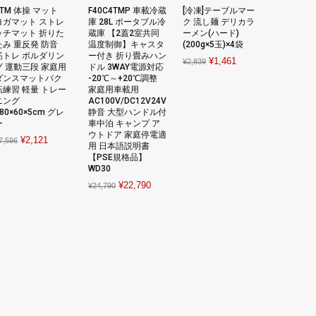
BTM 体操 マット
F40C4TMP 車載冷蔵
[冷凍]テーブルマー
ヨガマット ストレ
庫 28L ポータブル冷
ク 流し麺 デリカラ
ッチマット 折りた
蔵庫 【2蓋2室共同
ーメン(ハード)
たみ 重反発 防音
温度制御】キャスタ
(200g×5玉)×4袋
筋トレ ボルダリン
ー付き 折り畳みハン
Original
Current
¥
1,461
¥
2,839
グ 運動三段 家庭用
ドル 3WAY電源対応
price
price
ダンスマットバク
-20℃～+20℃調整
転練習 軽量 トレー
家庭用車載用
was:
is:
ニング
AC100V/DC12V24V
¥2,839.
¥1,461.
80×60×5cm グレ
静音 大型ハンドル付
ー
車中泊 キャンプ ア
ウトドア 家庭停電適
Original
Current
¥
2,121
7,596
用 日本語説明書
price
price
【PSE規格品】
WD30
was:
is:
Original
Current
¥
22,790
¥7,596.
¥2,121.
¥
24,790
price
price
was:
is:
¥24,790.
¥22,790.