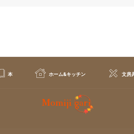
本
ホーム&キッチン
文房