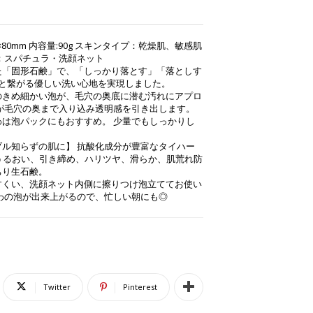
mm×80mm 内容量:90g スキンタイプ：乾燥肌、敏感肌
：スパチュラ・洗顔ネット
た「固形石鹸」で、「しっかり落とす」「落としす
と繋がる優しい洗い心地を実現しました。
のきめ細かい泡が、毛穴の奥底に潜む汚れにアプロ
泡が毛穴の奥まで入り込み透明感を引き出します。
は泡パックにもおすすめ。 少量でもしっかりし
ル知らずの肌に】 抗酸化成分が豊富なタイハー
うるおい、引き締め、ハリツヤ、滑らか、肌荒れ防
ちり生石鹸。
すくい、洗顔ネット内側に擦りつけ泡立ててお使い
わの泡が出来上がるので、忙しい朝にも◎
Twitter
Pinterest