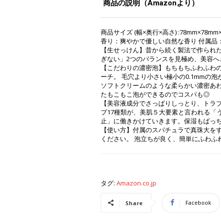
商品の説明（Amazonより）
商品サイズ (幅×奥行×高さ) :78mm×78
香り：爽やかで優しい自然な香り 付属品
【生せっけん】昔から続く製法で作られ
ぎない」2つのバランスを見極め、美容へ
【こだわりの濃密泡】もちもちふわふわ
ーチ。 毛穴より小さい極小の0.1mmの
ソフトクリームのような柔らかい濃密あわ
たもこもこ泡ができるのでコスパも◎
【美容液成分でさっぱりしっとり、トラブ
ブ17種類が、美肌５大要素と言われる「
止」に働きかけていきます。保湿もばっ
【使い方】付属のスパチュラで真珠大を
ください。 泡立ちが良く、簡単にふわふ
タグ:
Amazon.co.jp
Facebook
Share