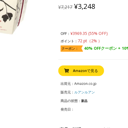
Original
Current
¥
3,248
¥
7,217
price
price
was:
is:
¥7,217.
¥3,248.
¥3969.35 (55% OFF)
OFF：
72 pt（2% ）
ポイント：
40% OFFクーポン + 10
クーポン：
Amazonで見る
出荷元：Amazon.co.jp
販売元：
ルアンルアン
商品の状態：
新品
発売日：