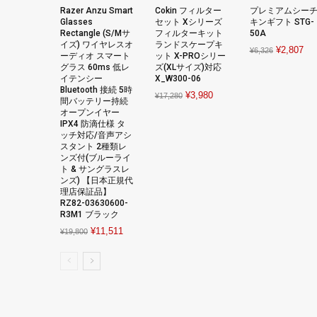
Razer Anzu Smart
Cokin フィルター
プレミアムシー
Glasses
セット Xシリーズ
キンギフト STG-
Rectangle (S/Mサ
フィルターキット
50A
イズ) ワイヤレスオ
ランドスケープキ
Original
Cur
¥
2,807
¥
6,326
ーディオ スマート
ット X-PROシリー
price
pri
グラス 60ms 低レ
ズ(XLサイズ)対応
イテンシー
X_W300-06
was:
is:
Bluetooth 接続 5時
Original
Current
¥
3,980
¥6,326.
¥2,
¥
17,280
間バッテリー持続
price
price
オープンイヤー
IPX4 防滴仕様 タ
was:
is:
ッチ対応/音声アシ
¥17,280.
¥3,980.
スタント 2種類レ
ンズ付(ブルーライ
ト & サングラスレ
ンズ) 【日本正規代
理店保証品】
RZ82-03630600-
R3M1 ブラック
Original
Current
¥
11,511
¥
19,800
price
price
was:
is:
¥19,800.
¥11,511.