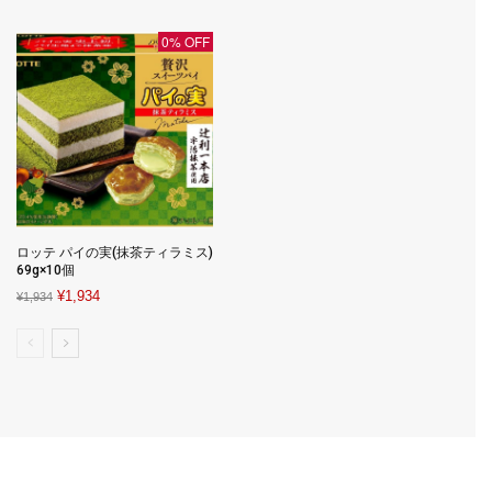
was:
is:
¥17,473.
¥10,473.
¥4,962.
¥4,962.
0% OFF
ロッテ パイの実(抹茶ティラミス)
69g×10個
Original
Current
¥
1,934
¥
1,934
price
price
was:
is:
¥1,934.
¥1,934.