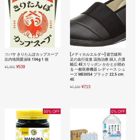
ツバサ きりたんぽカップスープ
[メディカルエルダー] 疲労緩和
比内地鶏醤油味 106g 1 個
足の血行促進 温熱治療 婦人 介護
幅広 4Eスリッポン かかとが踏め
Original
Current
¥
539
¥
1,351
る 一般医療機器 レディース シュ
price
price
ーズ ME0054 ブラック 22.5 cm
4E
was:
is:
Original
Current
¥
713
¥1,351.
¥539.
¥
7,150
price
price
was:
is:
¥7,150.
¥713.
50% OFF
0% OFF