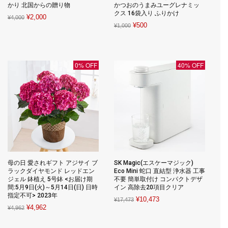
かり 北国からの贈り物
かつおのうまみユーグレナミッ
クス 16袋入り ふりかけ
Original
Current
¥
2,000
¥
4,000
Original
Current
¥
500
¥
1,000
price
price
price
price
was:
is:
was:
is:
¥4,000.
¥2,000.
¥1,000.
¥500.
0% OFF
40% OFF
母の日 愛されギフト アジサイ ブ
SK Magic(エスケーマジック)
ラックダイヤモンド レッドエン
Eco Mini 蛇口 直結型 浄水器 工事
ジェル 鉢植え 5号鉢 <お届け期
不要 簡単取付け コンパクトデザ
間:5月9日(火)～5月14日(日) 日時
イン 高除去20項目クリア
指定不可> 2023年
Original
Current
¥
10,473
¥
17,473
Original
Current
¥
4,962
¥
4,962
price
price
price
price
was:
is: