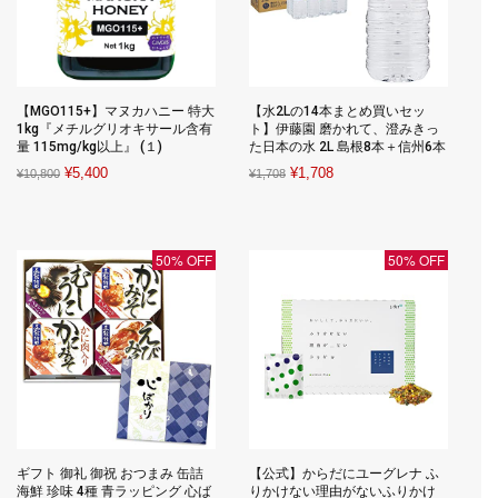
【MGO115+】マヌカハニー 特大
【水2Lの14本まとめ買いセッ
1kg『メチルグリオキサール含有
ト】伊藤園 磨かれて、澄みきっ
量 115mg/kg以上』 (１)
た日本の水 2L 島根8本＋信州6本
Original
Current
Original
Current
¥
5,400
¥
1,708
¥
10,800
¥
1,708
price
price
price
price
was:
is:
was:
is:
¥10,800.
¥5,400.
¥1,708.
¥1,708.
50% OFF
50% OFF
ギフト 御礼 御祝 おつまみ 缶詰
【公式】からだにユーグレナ ふ
海鮮 珍味 4種 青ラッピング 心ば
りかけない理由がないふりかけ