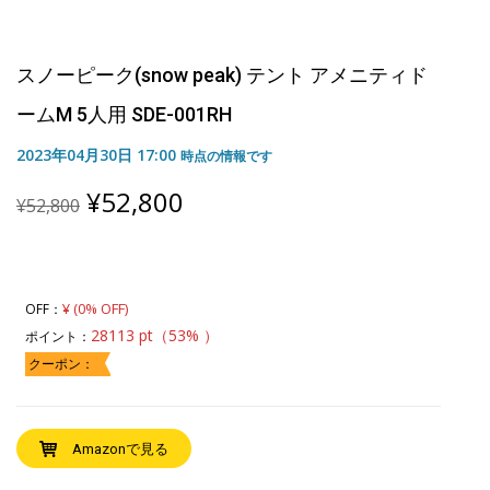
スノーピーク(snow peak) テント アメニティド
ームM 5人用 SDE-001RH
2023年04月30日 17:00
時点の情報です
Original
Current
¥
52,800
¥
52,800
price
price
was:
is:
¥52,800.
¥52,800.
¥ (0% OFF)
OFF：
28113 pt（53% ）
ポイント：
クーポン：
Amazonで見る