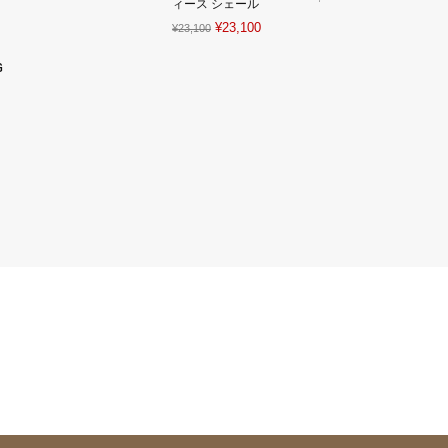
price
price
ィース シェール
price
price
was:
is:
Original
Current
¥
23,100
¥
23,100
was:
is:
¥14,444.
¥2,758.
price
price
¥2,643.
¥492.
G
was:
is:
¥23,100.
¥23,100.
nt
.