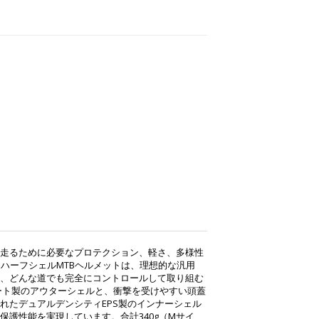
）
走るために必要なプロテクション、軽さ、多様性
 03ハーフシェルMTBヘルメットは、理想的な汎用
、どんな道でも完全にコントロールして取り組む
ート製のアウターシェルと、衝撃を受けやすい頭蓋
れたデュアルデンシティEPS製のインナーシェル
保護性能を実現しています。合計340g（Mサイ