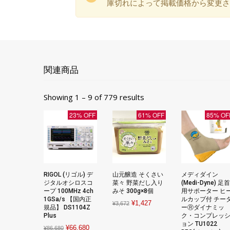
庫切れによって掲載価格から変更さ
関連商品
Showing 1 – 9 of 779 results
23% OFF
61% OFF
85% OF
RIGOL (リゴル) デ
山元醸造 そくさい
メディダイン
ジタルオシロスコ
菜々 野菜だし入り
(Medi-Dyne) 足首
ープ 100MHz 4ch
みそ 300g×8個
用サポーター ヒ
1GSa/s 【国内正
ルカップ付 チー
Original
Current
¥
1,427
¥
3,672
規品】 DS1104Z
ーⓇダイナミッ
price
price
Plus
ク・コンプレッ
ョン TU1022
was:
is:
Original
Current
¥
66,680
¥
86,680