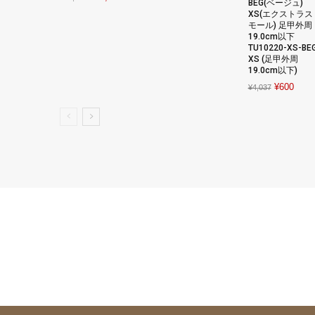
BEG(ベージュ)
¥3,672.
¥1,427.
price
price
XS(エクストラス
モール) 足甲外周
was:
is:
19.0cm以下
¥86,680.
¥66,680.
TU10220-XS-BE
XS (足甲外周
19.0cm以下)
Original
Curre
¥
600
¥
4,037
price
price
was:
is:
¥4,037.
¥600