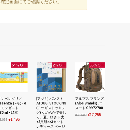
文確定画面にてご確認ください。
51% OFF
2% OFF
55% OFF
サンペレグリノ
[アツギ] パンスト
アルプス ブランズ
ssenza レモン &
ATSUGI STOCKING
(Alps Brands) パー
レモンゼスト
(アツギストッキン
スートX 9972700
30ml ×24本
グ) なめらかで美し
Original
Current
¥
17,255
¥
38,500
く。夏。ひざ下丈
Original
Current
¥
1,496
3,035
price
price
<3足組>×3セット
price
price
レディース ベージ
was:
is: