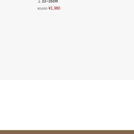
ュ 22~25cm
was:
is:
¥38,500.
¥17,255.
Original
Current
¥
1,980
¥3,035.
¥1,496.
¥
2,020
price
price
was:
is:
¥2,020.
¥1,980.