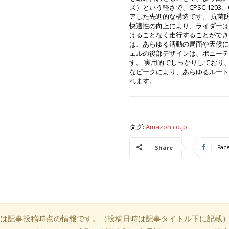
ズ）という軽さで、CPSC 1203、C
アした先進的な構造です。 抗菌
快適性の向上により、ライダーは
けることなく走行することができ
は、あらゆる活動の局面や天候に
ェルの後部デザインは、ポニーテ
す。 実用的でしっかりしており
なピークにより、あらゆるルート
れます。
タグ:
Amazon.co.jp
Fac
Share
は記事投稿時点の情報です。（投稿日時は記事タイトル下に記載