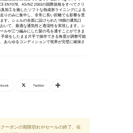
E EN1078、AS/NZ 2063の国際規格をすべてクリ
防臭加工を施したソフトな熱成形ライニングによる
走りのみに集中し、非常に長い距離でも影響を受
ます。シェルの全面に設けられた18個の通気口
おいて、最適な通気性と透湿性を実現します。シ
ールや三つ編みにした髪の毛を通すことができま
、手袋をしたまま片手で操作できる角度が調整可能
、あらゆるコンディションで視界が完璧に確保さ
ebook
Twitter
）クーポンの期限切れやセールの終了、在