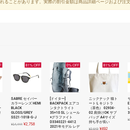
れることがあります。実際の割引金額は商品詳細ページおよび注
F
81% OFF
0% OFF
81% OFF
SABRE セイバー
[ドイター]
ニックナック 猫ト
カラーレンズ HEMI
BACKPACK エアコ
ート L キジトラ
E
ー
BLACK
ンタクトライト
（茶色） 02934-
タ
GLOSS/GREY
35+10 SL シェール
02 肩掛けOK サブ
3
SS21-101B-G-J
×グラファイト
バッグ A4サイズ
¥
シ
D3340221-4412
持ち手が長い
Original
Current
¥
2,758
¥
14,444
2021年モデル レデ
Original
Current
¥
492
¥
2,643