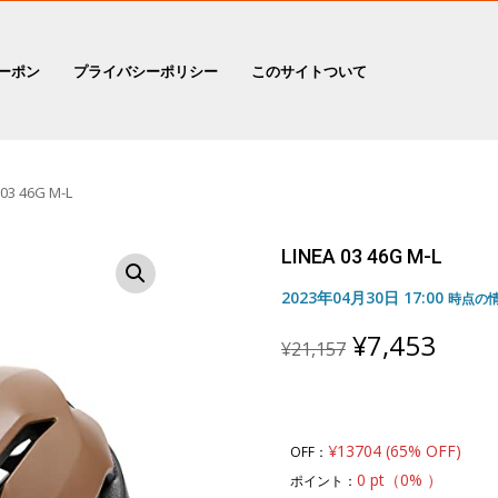
ーポン
プライバシーポリシー
このサイトついて
03 46G M-L
LINEA 03 46G M-L
2023年04月30日 17:00
時点の
Original
Curr
¥
7,453
¥
21,157
price
price
was:
is:
¥21,157.
¥7,4
¥13704 (65% OFF)
OFF：
0 pt（0% ）
ポイント：