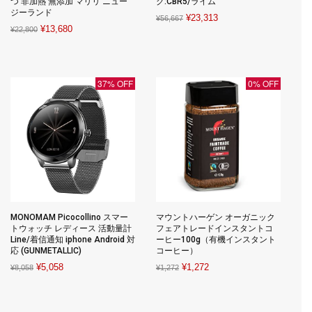
つ 非加熱 無添加 マリリ ニュー
グ:CBR5/ライム
ジーランド
Original
Current
¥
23,313
¥
56,667
Original
Current
¥
13,680
¥
22,800
price
price
price
price
was:
is:
was:
is:
¥56,667.
¥23,313.
¥22,800.
¥13,680.
37% OFF
0% OFF
MONOMAM Picocollino スマー
マウントハーゲン オーガニック
トウォッチ レディース 活動量計
フェアトレードインスタントコ
Line/着信通知 iphone Android 対
ーヒー100g（有機インスタント
応 (GUNMETALLIC)
コーヒー）
Original
Current
Original
Current
¥
5,058
¥
1,272
¥
8,058
¥
1,272
price
price
price
price
was:
is:
was:
is: