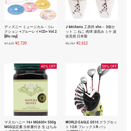
ディズニー ミュージカル・コレ
J-kitchens 工房祥 sho～ 3個セ
クション <ブルーレイ+CD> Vol.2
ット こ ねこ 肉球 湯呑み ミケ 波
[Blu-ray]
佐見焼 日本製
Original
Current
Original
Current
¥
2,720
¥
2,612
¥
7,120
¥
5,764
price
price
price
price
was:
is:
was:
is:
¥7,120.
¥2,720.
¥5,764.
¥2,612.
40% OFF
59% OFF
マヌカハニー 16+ MG600+ 500g
WORLD EAGLE G510 クラブセッ
MGS認定書 分析書付き 生 はちみ
ト 12本 フレックスR バッ