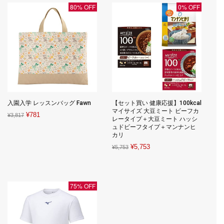
¥8,058.
¥5,058.
¥1,272.
¥1,272.
80% OFF
0% OFF
入園入学 レッスンバッグ Fawn
【セット買い 健康応援】100kcal
マイサイズ 大豆ミート ビーフカ
Original
Current
¥
781
¥
3,817
レータイプ＋大豆ミート ハッシ
price
price
ュドビーフタイプ＋マンナンヒ
カリ
was:
is:
Original
Current
¥
5,753
¥3,817.
¥781.
¥
5,753
price
price
was:
is:
¥5,753.
¥5,753.
75% OFF