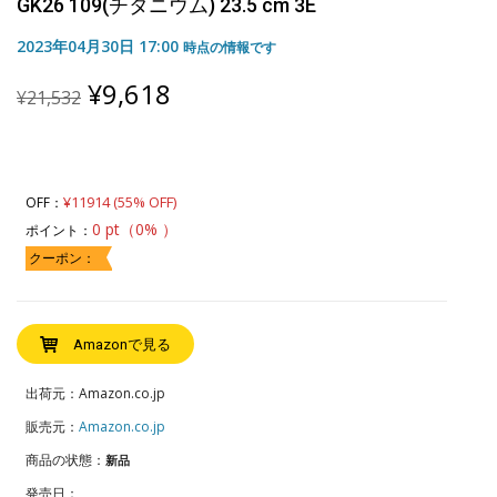
GK26 109(チタニウム) 23.5 cm 3E
2023年04月30日 17:00
時点の情報です
Original
Current
¥
9,618
¥
21,532
price
price
was:
is:
¥21,532.
¥9,618.
¥11914 (55% OFF)
OFF：
0 pt（0% ）
ポイント：
クーポン：
Amazonで見る
出荷元：Amazon.co.jp
販売元：
Amazon.co.jp
商品の状態：
新品
発売日：