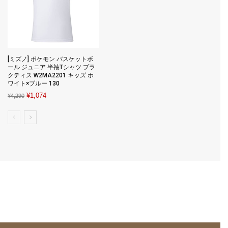
[ミズノ] ポケモン バスケットボ
ール ジュニア 半袖Tシャツ プラ
クティス W2MA2201 キッズ ホ
ワイト×ブルー 130
Original
Current
¥
1,074
¥
4,290
price
price
was:
is:
¥4,290.
¥1,074.