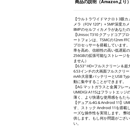
商品の説明（Amazonより
【ウルトラワイドマクロト3眼カメラ】
メラ（FOV 120°）+ 5MP
8MPのセルフィカメラがあなた
【Unisoc T310 クアッドコアプ
ートフォンは、TSMCの12nm FF
プロセっサーを搭載しています。
率を高め、信頼性の高い低遅延の接続
256GBの拡張可能なストレージ
ません）
【6.53" HD+フルスクリーン＆超大
6.53インチの大画面フルスクリー
mAh大容量バッテリーとUSB T
動に集中することができます。
【AG マットガラスと金属フレ
UMIDIGI A11Sはフラット
薄く、より快適な使用感をもたら
【デュアル4G＆Android 11】UM
す、ストック Android 11
ーズな操作性を実現します。 弊社
供します。もし何か問題がござい
い。