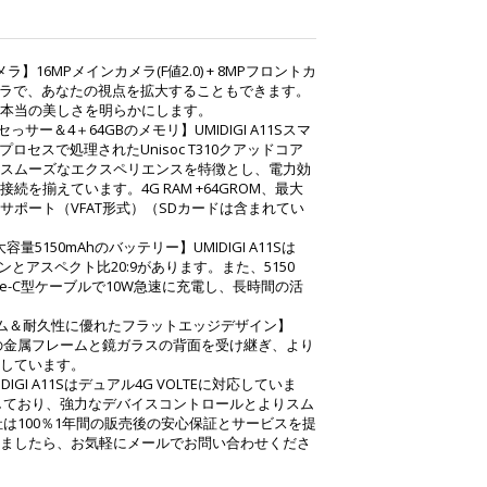
）
16MPメインカメラ(F値2.0) + 8MPフロントカ
深度カメラで、あなたの視点を拡大することもできます。
の本当の美しさを明らかにします。
ロセっサー＆4＋64GBのメモリ】UMIDIGI A11Sスマ
Cプロセスで処理されたUnisoc T310クアッドコア
スムーズなエクスペリエンスを特徴とし、電力効
を揃えています。4G RAM +64GROM、最大
をサポート（VFAT形式）（SDカードは含まれてい
容量5150mAhのバッテリー】UMIDIGI A11Sは
ンとアスペクト比20:9があります。また、5150
ype-C型ケーブルで10W急速に充電し、長時間の活
ーム＆耐久性に優れたフラットエッジデザイン】
エッジの金属フレームと鏡ガラスの背面を受け継ぎ、より
しています。
IDIGI A11Sはデュアル4G VOLTEに対応していま
を搭載しており、強力なデバイスコントロールとよりスム
は100％1年間の販売後の安心保証とサービスを提
ましたら、お気軽にメールでお問い合わせくださ