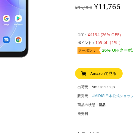
Original
Cur
¥
11,766
¥
15,900
price
pric
was:
is:
¥15,900.
¥11
¥4134 (26% OFF)
OFF：
159 pt（1% ）
ポイント：
26% OFFクーポ
クーポン：
Amazonで見る
出荷元：Amazon.co.jp
販売元：
UMIDIGI日本公式ショッ
商品の状態：
新品
発売日：