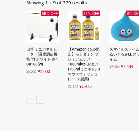
Showing 1 – 9 of 779 results
89% OFF
31% OFF
0% OF
山善 ミニパネルヒ
【Amazon.co.jp限
スマイルスライ
ーター(温度調節機
定】モンダミン プ
ぬいぐるみLL ス
能付) ホワイト DP-
レミアムケア
イム
SB166(W)
1080ml×2+おまけ
Original
Cur
¥
7,434
¥
7,434
(100mlミニボトル)
Original
Current
¥
1,000
¥
9,207
price
pri
マウスウォッシュ
price
price
(アース製薬)
was:
is:
was:
is:
Original
Current
¥
1,475
¥7,434.
¥7,
¥
2,142
¥9,207.
¥1,000.
price
price
was:
is:
¥2,142.
¥1,475.