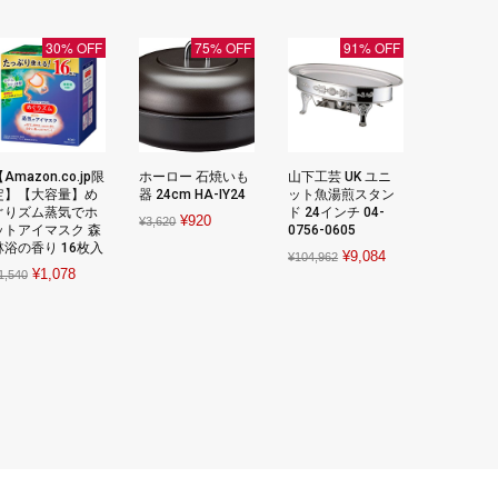
30% OFF
75% OFF
91% OFF
Amazon.co.jp限
ホーロー 石焼いも
山下工芸 UK ユニ
定】【大容量】め
器 24cm HA-IY24
ット魚湯煎スタン
ぐりズム蒸気でホ
ド 24インチ 04-
Original
Current
¥
920
¥
3,620
ットアイマスク 森
0756-0605
price
price
林浴の香り 16枚入
Original
Current
¥
9,084
¥
104,962
was:
is:
Original
Current
¥
1,078
1,540
price
price
¥3,620.
¥920.
price
price
was:
is:
was:
is:
¥104,962.
¥9,084.
¥1,540.
¥1,078.