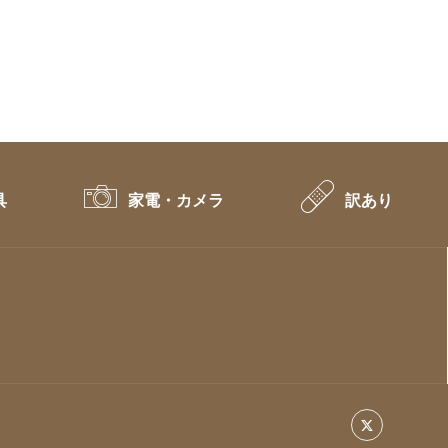
具
家電・カメラ
訳あり