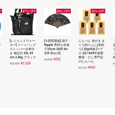
F
87% OFF
86% OFF
35% OFF
ム
[レジェンドウォー
[大西賢製販] 扇子
にんべん 糸がき ま
【
ラ
カー] トートバッグ
Ripple 男持ち布扇
ぐろ削りぶし(糸削
ストッパー台車付
子23cm 20間 66-
り) 20g×5個 [マグ
き 保証付 20L 49
225 和み/黒
ロ 節] 1699年創業
rent
cm 2.4kg ブラック
鰹節・だし専門店
Original
Current
¥
291
¥
2,090
ce
のにんべん
Original
Current
¥
2,626
¥
20,680
¥
price
price
Original
Current
¥
926
¥
1,426
price
price
was:
is:
434.
price
price
was:
is:
¥2,090.
¥291.
was:
is:
¥20,680.
¥2,626.
¥1,426.
¥926.