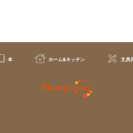
本
ホーム&キッチン
文房