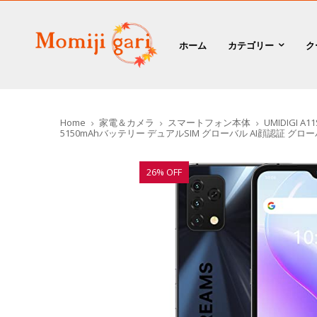
ホーム
カテゴリー
ク
Home
家電＆カメラ
スマートフォン本体
UMIDIGI 
5150mAhバッテリー デュアルSIM グローバル AI顔認証 
26% OFF