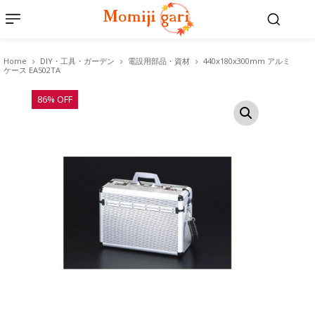
Home
DIY・工具・ガーデン
電設用部品・資材
440x180x300mm アルミ
ケース EA502TA
86% OFF