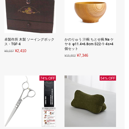
卓製作所 木製 ソーイングボック
かのりゅう 汁椀 ちとせ椀 Na ケ
ス・TGF-4
ヤキ φ11.4×6.8cm S22-1-4s×4
個セット
Original
Current
¥
2,410
¥
9,037
Original
Current
¥
7,346
¥
15,802
price
price
price
price
was:
is:
was:
is:
¥9,037.
¥2,410.
¥15,802.
¥7,346.
74% OFF
54% OFF