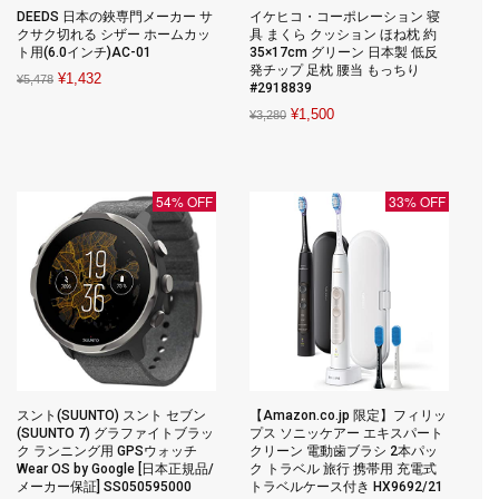
DEEDS 日本の鋏専門メーカー サ
イケヒコ・コーポレーション 寝
クサク切れる シザー ホームカッ
具 まくら クッション ほね枕 約
ト用(6.0インチ)AC-01
35×17cm グリーン 日本製 低反
発チップ 足枕 腰当 もっちり
Original
Current
¥
1,432
¥
5,478
#2918839
price
price
Original
Current
¥
1,500
¥
3,280
was:
is:
price
price
¥5,478.
¥1,432.
was:
is:
¥3,280.
¥1,500.
54% OFF
33% OFF
スント(SUUNTO) スント セブン
【Amazon.co.jp 限定】フィリッ
(SUUNTO 7) グラファイトブラッ
プス ソニッケアー エキスパート
ク ランニング用 GPSウォッチ
クリーン 電動歯ブラシ 2本パッ
Wear OS by Google [日本正規品/
ク トラベル 旅行 携帯用 充電式
メーカー保証] SS050595000
トラベルケース付き HX9692/21