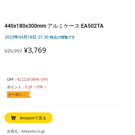
440x180x300mm アルミケース EA502TA
2023年04月18日 21:30
時点の情報です
Original
Current
¥
3,769
¥
25,997
price
price
was:
is:
¥25,997.
¥3,769.
¥22228 (86% OFF)
OFF：
0 pt（0% ）
ポイント：
クーポン：
Amazonで見る
出荷元：Amazon.co.jp