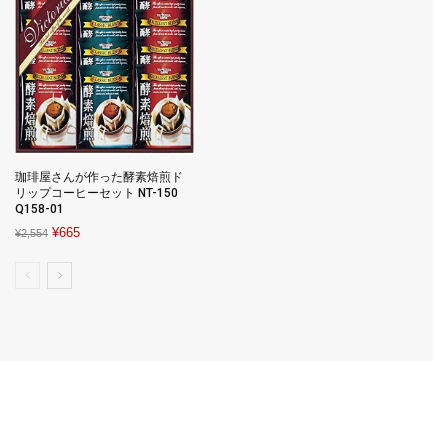
珈琲屋さんが作った酵素焙煎ド
リップコーヒーセット NT-150
Q158-01
Original
Current
¥
665
¥
2,554
price
price
was:
is:
¥2,554.
¥665.