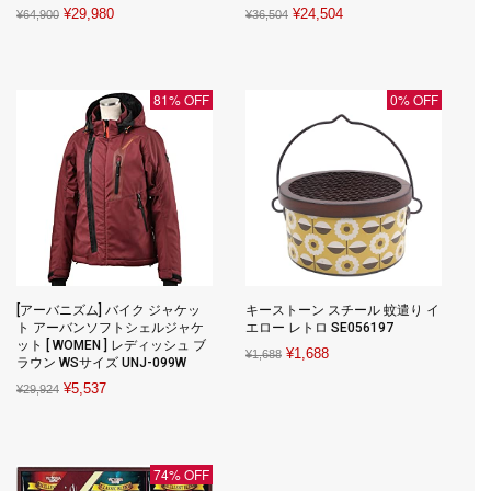
Original
Current
Original
Current
¥
29,980
¥
24,504
¥
64,900
¥
36,504
price
price
price
price
was:
is:
was:
is:
¥64,900.
¥29,980.
¥36,504.
¥24,504.
81% OFF
0% OFF
[アーバニズム] バイク ジャケッ
キーストーン スチール 蚊遣り イ
ト アーバンソフトシェルジャケ
エロー レトロ SE056197
ット [ WOMEN ] レディッシュ ブ
Original
Current
¥
1,688
¥
1,688
ラウン WSサイズ UNJ-099W
price
price
Original
Current
¥
5,537
¥
29,924
was:
is:
price
price
¥1,688.
¥1,688.
was:
is:
¥29,924.
¥5,537.
74% OFF