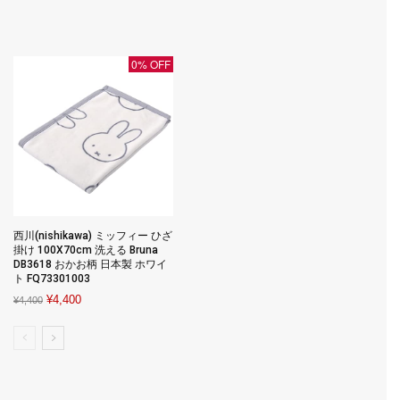
was:
is:
price
price
¥46,875.
¥5,355.
was:
is:
¥26,400.
¥23,760.
0% OFF
西川(nishikawa) ミッフィー ひざ
掛け 100X70cm 洗える Bruna
DB3618 おかお柄 日本製 ホワイ
ト FQ73301003
Original
Current
¥
4,400
¥
4,400
price
price
was:
is:
¥4,400.
¥4,400.