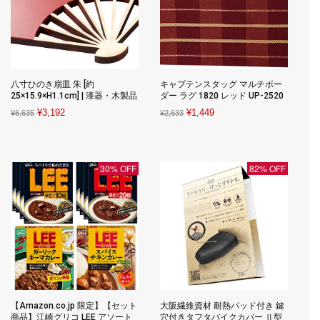
八寸ひのき扇皿 朱 [約
キャプテンスタッグ マルチボー
25×15.9×H1.1cm] | 漆器・木製品
ダー ラグ 1820 レッド UP-2520
Original
Current
Original
Current
¥
3,192
¥
1,449
¥
6,635
¥
2,633
price
price
price
price
was:
is:
was:
is:
¥6,635.
¥3,192.
¥2,633.
¥1,449.
30% OFF
82% OFF
【Amazon.co.jp 限定】【セット
大阪繊維資材 耐熱パッド付き 鍵
商品】江崎グリコ LEE アソート
穴付きタフタバイクカバー Ⅱ型