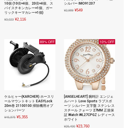
10個 (10倍×4個、20倍×4個、ス
シルバー IMO91207
パイスチキンカレー×1個、ガー
Original
Current
¥
549
¥
2,989
リックキーマカレー×1個)
price
price
Original
Current
¥
2,116
¥
3,023
was:
is:
price
price
¥2,989.
¥549.
was:
is:
¥3,023.
¥2,116.
89% OFF
10% OFF
ケルヒャー(KARCHER) ホースリ
[ANGELHEART] 腕時計 エンジェ
ールマウントキット EASYLock
ルハート Love Sports ラブスポ
20m巻 21100100 掃除機用オプ
ーツ シルバー 文字盤 ステンレス
ションパーツ
スチール クォーツ 27MM 正規保
証 Watch WL27CPGZ レディース
Original
Current
¥
5,355
¥
46,875
ホワイト
price
price
Original
Current
¥
23,760
¥
26,400