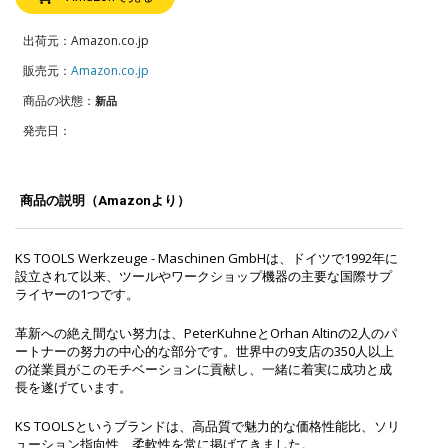
出荷元：Amazon.co.jp
販売元：
Amazon.co.jp
商品の状態：
新品
発売日：
商品の説明（Amazonより）
KS TOOLS Werkzeuge - Maschinen GmbHは、ドイツで1992年に
設立されて以来、ツールやワークショップ機器の主要な国際サプ
ライヤーの1つです。
革新への絶え間ない努力は、PeterKuhneとOrhan Altinの2人のパ
ートナーの努力の中心的な部分です。世界中の9支店の350人以上
の従業員がこのモチベーションに貢献し、一緒に着実に成功と成
長を遂げています。
KS TOOLSというブランドは、高品質で魅力的な価格性能比、ソリ
ューション指向性、柔軟性を常に掲げてきました。