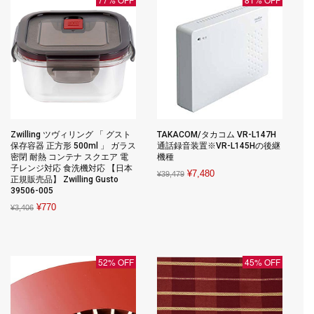
Zwilling ツヴィリング 「 グスト
TAKACOM/タカコム VR-L147H
保存容器 正方形 500ml 」 ガラス
通話録音装置※VR-L145Hの後継
密閉 耐熱 コンテナ スクエア 電
機種
子レンジ対応 食洗機対応 【日本
Original
Current
¥
7,480
¥
39,479
正規販売品】 Zwilling Gusto
price
price
39506-005
was:
is:
Original
Current
¥
770
¥
3,406
¥39,479.
¥7,480.
price
price
was:
is:
¥3,406.
¥770.
52% OFF
45% OFF