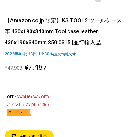
【Amazon.co.jp 限定】KS TOOLS ツールケース
革 430x190x340mm Tool case leather
430x190x340mm 850.0315 [並行輸入品]
2023年04月13日 11:30
時点の情報です
Original
Current
¥
7,487
¥
47,903
price
price
was:
is:
¥47,903.
¥7,487.
¥40416 (84% OFF)
OFF：
75 pt（1% ）
ポイント：
クーポン：
Amazonで見る