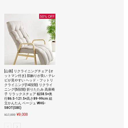
was:
is:
¥4,874.
¥1,048.
50% OFF
[山善] リクライニングチェア (オ
ットマン付き) 肌触りが良い テレ
ビが見やすい ヘッド・フットリ
クライニング(14段階) リクライ
ニング(5段階) 折りたたみ 高座椅
子 リラックスチェア 幅58.5×奥
行86.5-121.5×高さ89-99cm 組
立かんたん ベージュ WHG-
58OT(SBE)
Original
Current
¥
9,008
¥
17,999
price
price
was:
is: