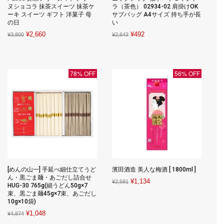
ヌショコラ 抹茶スイーツ 抹茶ケ
ラ（茶色） 02934-02 肩掛けOK
ーキ スイーツ ギフト 洋菓子 母
サブバッグ A4サイズ 持ち手が長
の日
い
Original
Current
Original
Current
¥
2,660
¥
492
¥
3,800
¥
2,643
price
price
price
price
was:
is:
was:
is:
¥3,800.
¥2,660.
¥2,643.
¥492.
78% OFF
56% OFF
[めんの山一] 手延べ細仕立てうど
濱田酒造 美人な梅酒 [ 1800ml ]
ん・黒ごま麺・あごだし詰合せ
Original
Current
¥
1,134
¥
2,581
HUG-30 765g(細うどん50g×7
price
price
束、黒ごま麺45g×7束、あごだし
10g×10袋)
was:
is:
Original
Current
¥
1,048
¥2,581.
¥1,134.
¥
4,874
price
price