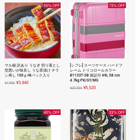
50% OFF
73% OFF
マル秘 訳あり うなぎ 切り落とし
[シフレ] スーツケース ハードフ
型悪いが味良し うな茶漬け チラ
レーム トリコロールカラー
シ寿し 100ｇ×8パック入り
B1133T-58 保証付 49L 58 cm
4.7kg PK/GY/MG
Original
Current
¥
3,940
¥
7,880
Original
Current
¥
5,520
¥
20,556
price
price
price
price
was:
is:
was:
is:
¥7,880.
¥3,940.
¥20,556.
¥5,520.
40% OFF
33% OFF