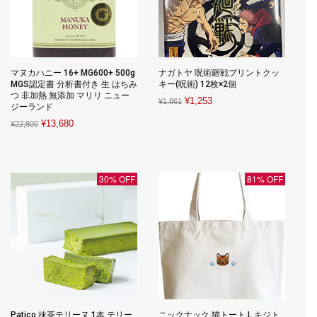
マヌカハニー 16+ MG600+ 500g
ナガトヤ 呪術廻戦プリントクッ
MGS認定書 分析書付き 生 はちみ
キー(呪術) 12枚×2個
つ 非加熱 無添加 マリリ ニュー
Original
Current
¥
1,253
¥
1,861
ジーランド
price
price
Original
Current
¥
13,680
¥
22,800
was:
is:
price
price
¥1,861.
¥1,253.
was:
is:
¥22,800.
¥13,680.
30% OFF
81% OFF
Patico 抹茶テリーヌ 1本 テリー
ニックナック 猫トート L キジト